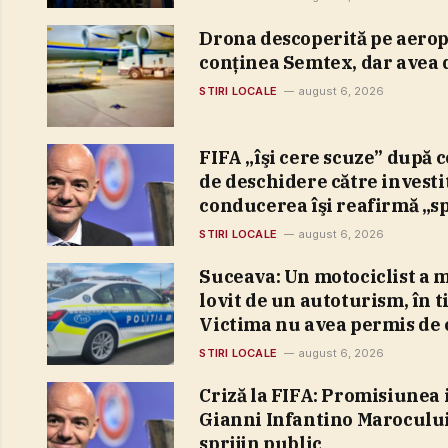
Drona descoperită pe aerop
conţinea Semtex, dar avea 
STIRI LOCALE
august 6, 2026
FIFA „îşi cere scuze” după 
de deschidere către investit
conducerea îşi reafirmă „sp
acordat preşedintelui Gian
STIRI LOCALE
august 6, 2026
Suceava: Un motociclist a m
lovit de un autoturism, în 
Victima nu avea permis de
motocicletă, iar aceasta er
STIRI LOCALE
august 6, 2026
Criză la FIFA: Promisiunea
Gianni Infantino Maroculu
sprijin public