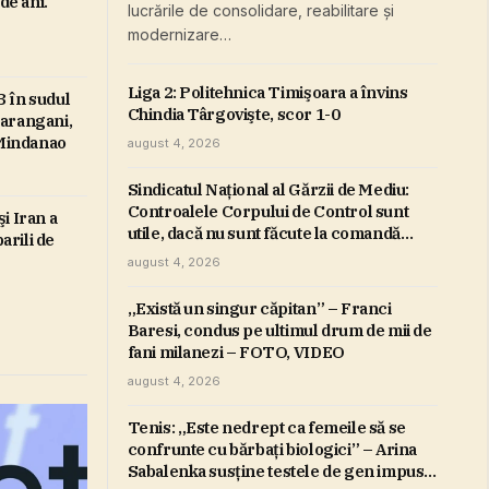
de ani.
lucrările de consolidare, reabilitare şi
modernizare…
Liga 2: Politehnica Timişoara a învins
 în sudul
Chindia Târgovişte, scor 1-0
 Sarangani,
 Mindanao
august 4, 2026
Sindicatul Naţional al Gărzii de Mediu:
Controalele Corpului de Control sunt
i Iran a
utile, dacă nu sunt făcute la comandă
arili de
politică / Cerem ministrului Mediului să
august 4, 2026
nu se antepronunţe
„Există un singur căpitan” – Franci
Baresi, condus pe ultimul drum de mii de
fani milanezi – FOTO, VIDEO
august 4, 2026
Tenis: „Este nedrept ca femeile să se
confrunte cu bărbaţi biologici” – Arina
Sabalenka susţine testele de gen impuse