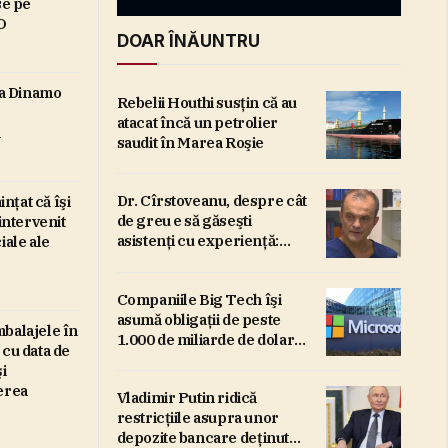
se pe
O
DOAR ÎNĂUNTRU
a Dinamo
Rebelii Houthi susţin că au
atacat încă un petrolier
a
saudit în Marea Roşie
ările privind livrările de
Dr. Cîrstoveanu, despre cât
ţat că îşi
de greu e să găseşti
intervenit
le noi, revizuite în scădere cu
asistenţi cu experienţă:
iale ale
Lumea crede că e ca la
6, din cauza contextului
piese/E nevoie de 10
Companiile Big Tech îşi
asistenţi medicali la ATI
il. Optimism pentru 2027
asumă obligaţii de peste
nou-născuţi/8 bebeluşi
august 6, 2026
S
mbalajele în
1.000 de miliarde de dolari
aşteaptă să ajungă la
 cu data de
pentru centre de date AI
”Marie Curie”/Ce spune
ia a cunoscut o încetinire a livrărilor, în primul semestru din
M
i
asistenta şefă cu 35 de ani
erea
mativ 80.000 de metri pătraţi de spaţii comerciale noi, faţă
a
Vladimir Putin ridică
de experienţă
i în perioada similară a anului trecut, evoluţie care a…
d
restricţiile asupra unor
depozite bancare deţinute
e