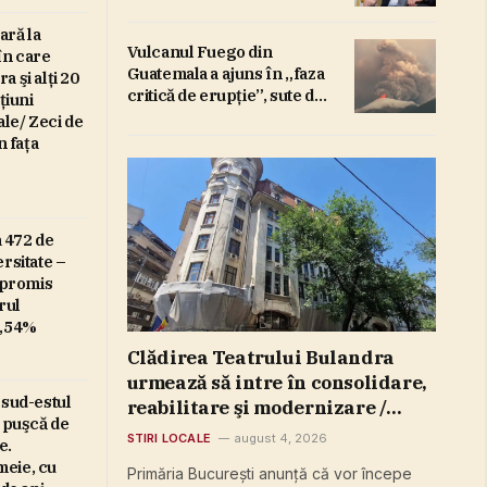
de cetăţeni şi companii
străine
ară la
Vulcanul Fuego din
în care
Guatemala a ajuns în „faza
 şi alţi 20
critică de erupţie”, sute de
ţiuni
persoane fiind evacuate –
ale/ Zeci de
VIDEO
n faţa
 472 de
rsitate –
a promis
rul
2,54%
Clădirea Teatrului Bulandra
urmează să intre în consolidare,
 sud-estul
reabilitare şi modernizare /
u puşcă de
Investiţie de peste 98 de
STIRI LOCALE
august 4, 2026
e.
milioane de lei – FOTO
emeie, cu
Primăria Bucureşti anunţă că vor începe