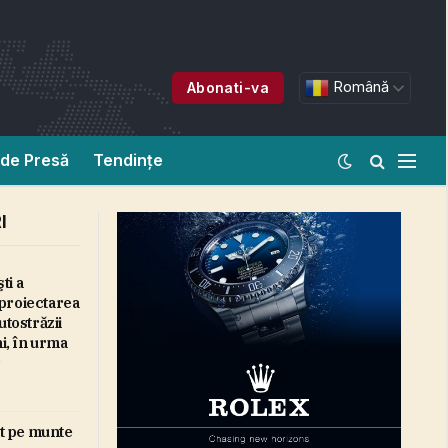
Română
Abonati-va
de Presă
Tendințe
I
ti a
proiectarea
utostrăzii
, în urma
r
at pe munte