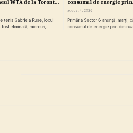
neul WTA de la Toronto.
consumul de energie prin
va primi pentru
diminuarea intensităţii
august 4, 2026
la competiţia
iluminatului în cea mai 
 tenis Gabriela Ruse, locul
Primăria Sector 6 anunţă, marţi, 
ă
parte a parcurilor şi locur
 fost eliminată, miercuri,…
consumul de energie prin diminu
joacă / LISTA zonelor viz