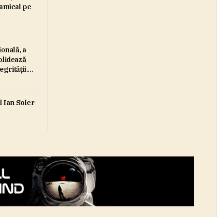
 amical pe
ională, a
olidează
egrităţii.
i mai
usţine ca
olul de
l Ian Soler