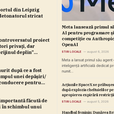
ortul din Leipzig
detonatorul stricat
Meta lansează primul s
AI pentru programare şi
competiţie cu Anthropic
controversatul proiect
OpenAI
ori privaţi, dar
rijinul deplin”
STIRI LOCALE
august 6, 2026
ni Infantino
Meta a lansat primul său agent
inteligenţă artificială dedicat p
urit după ce a fost
numit…
timpul unei depăşiri/
 conducere pentru
Acţiunile SpaceX se prăbuşe
a neînmatriculată
după explozia cheltuielilor pe
apropierea expirării restricţi
vânzare
 importantă făcută de
STIRI LOCALE
august 5, 2026
i în schimbul unui
Handbal feminin: Dunărea Bră