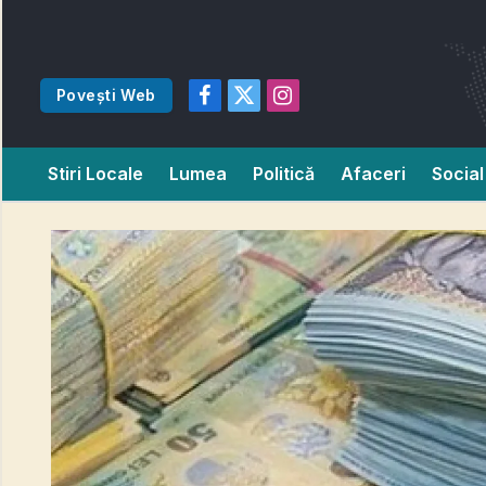
Povești Web
Facebook
X
Instagram
(Twitter)
Stiri Locale
Lumea
Politică
Afaceri
Social