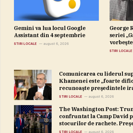
Gemini va lua locul Google
George R
Assistant din 4 septembrie
seriei „
vorbeşte
STIRI LOCALE
august 6, 2026
depresie
STIRI LOCALE
întârzier
îmbătrân
distract
Comunicarea cu liderul su
Khamenei este „foarte dific
recunoaşte preşedintele i
STIRI LOCALE
august 6, 2026
The Washington Post: Trum
confruntat la Camp David p
stocurilor de rachete. Preş
explicaţii şefului Pentago
STIRI LOCALE
august 6, 2026