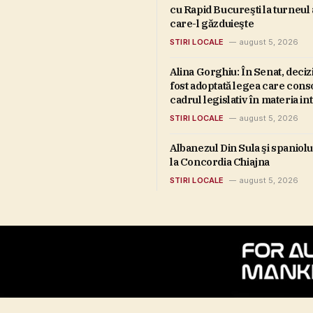
cu Rapid Bucureşti la turneul
care-l găzduieşte
STIRI LOCALE
august 5, 2026
Alina Gorghiu: În Senat, deciz
fost adoptată legea care cons
cadrul legislativ în materia int
USR a votat ”pentru”. Cine să-
STIRI LOCALE
august 5, 2026
înţeleagă!?/ Abrudean: Vom s
proiectul să treacă prin contr
Albanezul Din Sula şi spaniolu
constituţionalitate
la Concordia Chiajna
STIRI LOCALE
august 5, 2026