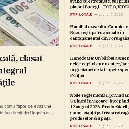
având cu ei trotinete, surprin
platoul Bucegi – FOTO, VIDE
STIRI LOCALE
august 5, 2026
Handbal masculin: Campioan
Bucureşti, patru amicale în
cantonamentul din Portugali
STIRI LOCALE
august 5, 2026
cală, clasat
Colliers: Estim
Hunedoara: Un bărbat a amenin
ucide copilul cu un cutter/ Au 
ntegral
spaţii comercia
negociatori de la trupele spec
Poliţiei
ţile
35% pentru 202
STIRI LOCALE
august 5, 2026
economic dific
STIRI LOCALE
By
Sala de Presă
Noile reglementări privind a
UE intră în vigoare, începând
 au comis fapte de evaziune
Piaţa de retail modern din Român
12 august 2026. Producătorii ş
comercianţii pot risca retrag
 de la o firmă din Ungaria au
acest an, fiind adăugate aproxi
produselor din piaţă
le aduse bugetului de stat şi
de circa 122.000 de metri pătraţ
STIRI LOCALE
august 5, 2026