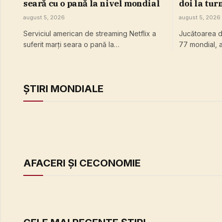
seară cu o pană la nivel mondial
doi la tur
Câţi bani 
august 5, 2026
august 5, 2026
prezenţa 
Serviciul american de streaming Netflix a
Jucătoarea de
canadian
suferit marţi seara o pană la…
77 mondial, a
ȘTIRI MONDIALE
AFACERI ȘI CECONOMIE