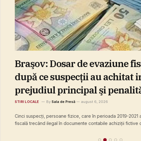
Braşov: Dosar de evaziune fis
după ce suspecţii au achitat i
prejudiul principal şi penalită
STIRI LOCALE
By
Sala de Presă
august 6, 2026
Cinci suspecţi, persoane fizice, care în perioada 2019-2021
t,
fiscală trecând ilegal în documente contabile achiziţii fictive
scăpat de procesul penal după ce au plătit integral prejudicii
majorările prevăzute…