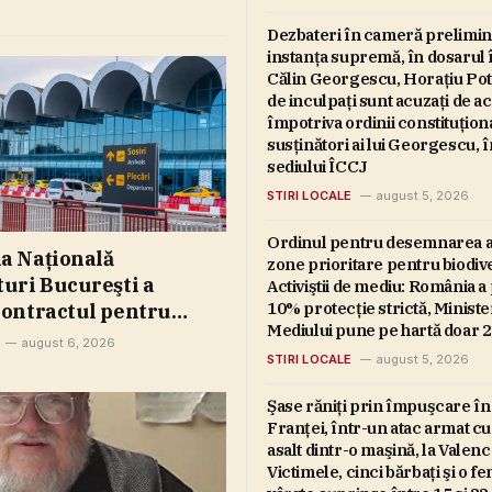
Dezbateri în cameră prelimin
instanţa supremă, în dosarul 
Călin Georgescu, Horaţiu Potra
de inculpaţi sunt acuzaţi de ac
împotriva ordinii constituţion
susţinători ai lui Georgescu, î
sediului ÎCCJ
STIRI LOCALE
august 5, 2026
Ordinul pentru desemnarea a
a Naţională
zone prioritare pentru biodive
uri Bucureşti a
Activiştii de mediu: România 
10% protecţie strictă, Ministe
ontractul pentru
Mediului pune pe hartă doar 
rea şi execuţia
august 6, 2026
STIRI LOCALE
august 5, 2026
fotovoltaic care va fi
 în proximitatea
Şase răniţi prin împuşcare în
ului Internaţional
Franţei, într-un atac armat c
oandă”. Termen de
asalt dintr-o maşină, la Valenc
ntare, decembrie 2027
Victimele, cinci bărbaţi şi o f