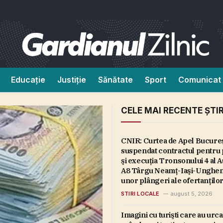
Educație
Justiție
Sănătate
Sport
Comunicat 
CELE MAI RECENTE ȘTIR
CNIR: Curtea de Apel Bucureş
suspendat contractul pentru 
şi execuţia Tronsonului 4 al A
A8 Târgu Neamţ-Iaşi-Ungheni
unor plângeri ale ofertanţilo
STIRI LOCALE
august 5, 2026
Imagini cu turişti care au urc