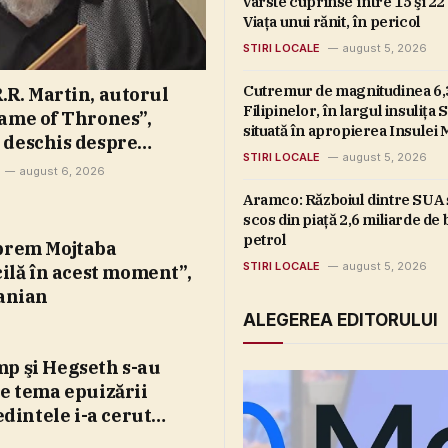
vârste cuprinse între 15 şi 22 
Viaţa unui rănit, în pericol
STIRI LOCALE
august 5, 2026
Cutremur de magnitudinea 6,3
.R. Martin, autorul
Filipinelor, în largul insuliţa
Game of Thrones”,
situată în apropierea Insulei
 deschis despre
STIRI LOCALE
august 5, 2026
, pe fondul unor noi
august 6, 2026
i editoriale: „A
Aramco: Războiul dintre SUA ş
i nu e deloc
scos din piaţă 2,6 miliarde de b
iv”
petrol
prem Mojtaba
STIRI LOCALE
august 5, 2026
ilă în acest moment”,
ranian
ALEGEREA EDITORULUI
p şi Hegseth s-au
e tema epuizării
edintele i-a cerut
nului