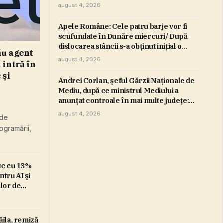
de WTA
august 4, 2026
Apele Române: Cele patru barje vor fi
scufundate în Dunăre miercuri/ După
dislocarea stâncii s-a obţinut iniţial o
ău agent
stabilizare, o stopare a scăderii nivelului
august 4, 2026
 intră în
apei, iar apoi o uşoară creştere, cu doi
 şi
centimetri
Andrei Corlan, şeful Gărzii Naţionale de
Mediu, după ce ministrul Mediului a
anunţat controale în mai multe judeţe:
Transparenţa GNM este totală în faţa
august 4, 2026
 de
oricărei acţiuni de control din care să
rogramării,
rezulte o analiză obiectivă asupra
activităţii noastre
sc cu 13%
ntru AI şi
ilor de
ila, remiză