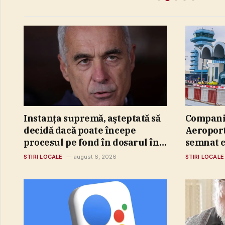
Instanţa supremă, aşteptată să
Compani
decidă dacă poate începe
Aeroport
procesul pe fond în dosarul în
semnat c
care Călin Georgescu, Horaţiu
proiecta
STIRI LOCALE
august 6, 2026
STIRI LOCALE
Potra şi alţi 20 de inculpaţi sunt
parcului 
acuzaţi de lovitură de stat/
realizat
Miercuri au fost dezbateri în
Aeroport
cameră preliminară
„Henri C
impleme