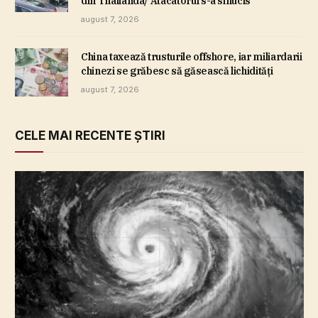
din Thailanda/ Atacatorul s-a sinucis
august 7, 2026
China taxează trusturile offshore, iar miliardarii
chinezi se grăbesc să găsească lichidităţi
august 7, 2026
CELE MAI RECENTE ȘTIRI