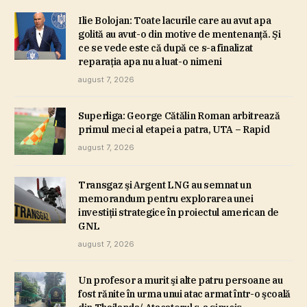
Ilie Bolojan: Toate lacurile care au avut apa
golită au avut-o din motive de mentenanţă. Şi
ce se vede este că după ce s-a finalizat
reparaţia apa nu a luat-o nimeni
august 7, 2026
Superliga: George Cătălin Roman arbitrează
primul meci al etapei a patra, UTA – Rapid
august 7, 2026
Transgaz şi Argent LNG au semnat un
memorandum pentru explorarea unei
investiţii strategice în proiectul american de
GNL
august 7, 2026
Un profesor a murit şi alte patru persoane au
fost rănite în urma unui atac armat într-o şcoală