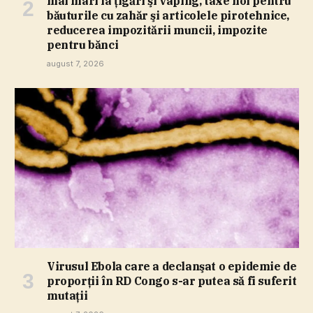
mai mari la ţigări şi vaping, taxe noi pentru
băuturile cu zahăr şi articolele pirotehnice,
reducerea impozitării muncii, impozite
pentru bănci
august 7, 2026
Virusul Ebola care a declanşat o epidemie de
proporţii în RD Congo s-ar putea să fi suferit
mutaţii