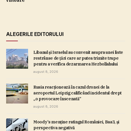
viitoare
ALEGERILE EDITORULUI
Libanul şi Israelul au convenit asupra unei liste
restrânse de ţări care ar putea trimite trupe
pentru a verifica dezarmarea Hezbollahului
august 8, 2026
Rusia reacţionează în cazul dronei de la
aeroportul Leipzig calificând incidentul drept
„o provocare înscenată”
august 8, 2026
Moody’s menţine ratingul României, Baa3, şi
perspectiva negativă