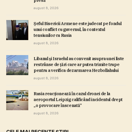
presă
august 8, 2026
Şeful Bisericii Armene este judecat pe fondul
unui conflict cu guvernul, în contextul
tensiunilor cu Rusia
august 8, 2026
Libanul şi Israelul au convenit asupra unei liste
restrânse de ţări care ar putea trimite trupe
pentru a verifica dezarmarea Hezbollahului
august 8, 2026
Rusia reacţionează în cazul dronei de la
aeroportul Leipzig calificând incidentul drept
„o provocare înscenată”
august 8, 2026
CELE MAI RECENTE ȘTIRI