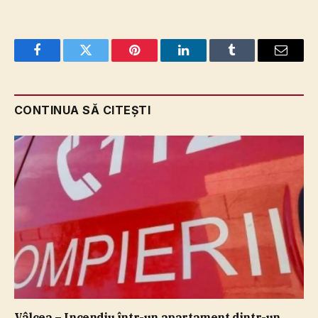
Facebook
Twitter
Pinterest
LinkedIn
Tumblr
Email
CONTINUA SĂ CITEȘTI
Vâlcea – Incendiu într-un apartament dintr-un