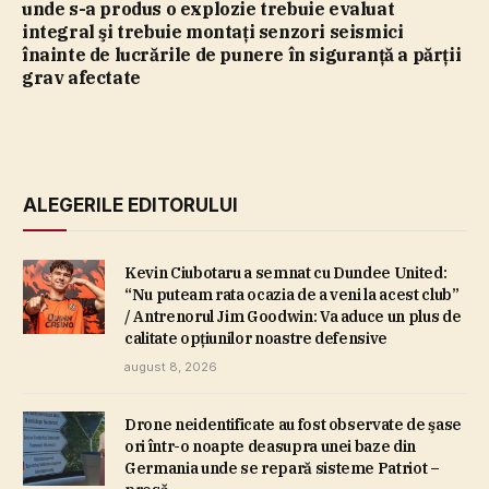
unde s-a produs o explozie trebuie evaluat
integral şi trebuie montaţi senzori seismici
înainte de lucrările de punere în siguranţă a părţii
grav afectate
ALEGERILE EDITORULUI
Kevin Ciubotaru a semnat cu Dundee United:
“Nu puteam rata ocazia de a veni la acest club”
/ Antrenorul Jim Goodwin: Va aduce un plus de
calitate opţiunilor noastre defensive
august 8, 2026
Drone neidentificate au fost observate de şase
ori într-o noapte deasupra unei baze din
Germania unde se repară sisteme Patriot –