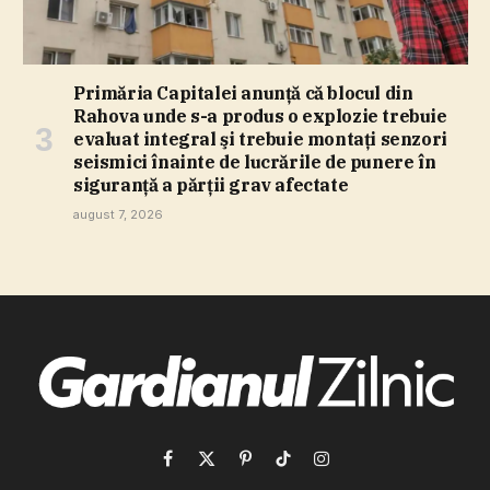
Primăria Capitalei anunţă că blocul din
Rahova unde s-a produs o explozie trebuie
evaluat integral şi trebuie montaţi senzori
seismici înainte de lucrările de punere în
siguranţă a părţii grav afectate
august 7, 2026
Facebook
X
Pinterest
TikTok
Instagram