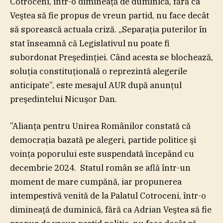
Cotroceni, într-o dimineaţă de duminică, fără ca
Veştea să fie propus de vreun partid, nu face decât
să sporească actuala criză. „Separaţia puterilor în
stat înseamnă că Legislativul nu poate fi
subordonat Preşedinţiei. Când acesta se blochează,
soluţia constituţională o reprezintă alegerile
anticipate”, este mesajul AUR după anunţul
preşedintelui Nicuşor Dan.
”Alianţa pentru Unirea Românilor constată că
democraţia bazată pe alegeri, partide politice şi
voinţa poporului este suspendată începând cu
decembrie 2024. Statul român se află într-un
moment de mare cumpănă, iar propunerea
intempestivă venită de la Palatul Cotroceni, într-o
dimineaţă de duminică, fără ca Adrian Veştea să fie