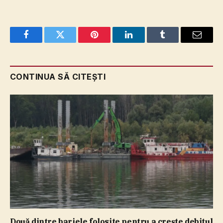
Facebook
Twitter
Pinterest
LinkedIn
Tumblr
Email
CONTINUA SĂ CITEȘTI
Două dintre barjele folosite pentru a creşte debitul