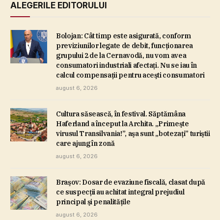
ALEGERILE EDITORULUI
Bolojan: Cât timp este asigurată, conform
previziunilor legate de debit, funcţionarea
grupului 2 de la Cernavodă, nu vom avea
consumatori industriali afectaţi. Nu se iau în
calcul compensaţii pentru aceşti consumatori
august 6, 2026
Cultura săsească, în festival. Săptămâna
Haferland a început la Archita. „Primeşte
virusul Transilvania!”, aşa sunt „botezaţi” turiştii
care ajung în zonă
august 6, 2026
Braşov: Dosar de evaziune fiscală, clasat după
ce suspecţii au achitat integral prejudiul
principal şi penalităţile
august 6, 2026