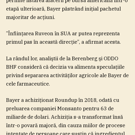
permite listarea afacerii pe bursa americană într-o
etapă ulterioară, Bayer păstrând iniţial pachetul
majoritar de acţiuni.
”Înfiinţarea Ruveon în SUA ar putea reprezenta
primul pas în această direcţie”, a afirmat acesta.
La rândul lor, analiştii de la Berenberg şi ODDO
BHF consideră că decizia va alimenta speculaţiile
privind separarea activităţilor agricole ale Bayer de
cele farmaceutice.
Bayer a achiziţionat Roundup în 2018, odată cu
preluarea companiei Monsanto pentru 63 de
miliarde de dolari. Achiziţia s-a transformat însă
într-o povară majoră, din cauza miilor de procese
intentate de persoane care susţin că ingredientul