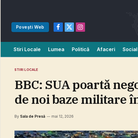
Povești Web
Facebook
X
Instagram
(Twitter)
Stiri Locale
Lumea
Politică
Afaceri
Social
STIRI LOCALE
BBC: SUA poartă nego
de noi baze militare 
By
Sala de Presă
mai 12, 2026