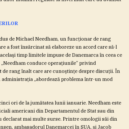
ERILOR
ondus de Michael Needham, un funcţionar de rang
are a fost însărcinat să elaboreze un acord care să-l
 acelaşi timp limitele impuse de Danemarca în ceea ce
e. „Needham conduce operaţiunile” privind
de rang înalt care are cunoştinţe despre discuţii. În
ă, administraţia „abordează problema într-un mod
 cinci ori de la jumătatea lunii ianuarie. Needham este
ficiali americani din Departamentul de Stat sau din
u declarat mai multe surse. Printre omologii săi din
ensen, ambasadorul Danemarcei în SUA, şi Jacob