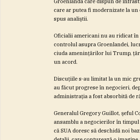
Groenlanda care dispun de infrast
care ar putea fi modernizate la un 
spus analiştii.
Oficialii americani nu au ridicat î
controlul asupra Groenlandei, luc
ciuda ameninţărilor lui Trump, ţări
un acord.
Discuţiile s-au limitat la un mic g
au făcut progrese în negocieri, dep
administraţia a fost absorbită de r
Generalul Gregory Guillot, şeful 
ansamblu a negocierilor în timpul a
că SUA doresc să deschidă noi baze
detalii, care conturează o imagine a