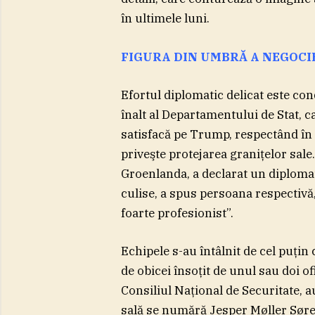
în ultimele luni.
FIGURA DIN UMBRĂ A NEGOCI
Efortul diplomatic delicat este c
înalt al Departamentului de Stat, c
satisfacă pe Trump, respectând în
priveşte protejarea graniţelor sal
Groenlanda, a declarat un diplomat 
culise, a spus persoana respectiv
foarte profesionist”.
Echipele s-au întâlnit de cel puţin
de obicei însoţit de unul sau doi o
Consiliul Naţional de Securitate, a
sală se numără Jesper Møller Sør