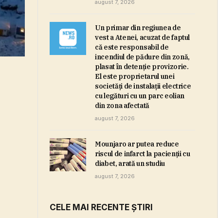
august 7, 2026
Un primar din regiunea de
vest a Atenei, acuzat de faptul
că este responsabil de
incendiul de pădure din zonă,
plasat în detenţie provizorie.
El este proprietarul unei
societăţi de instalaţii electrice
cu legături cu un parc eolian
din zona afectată
august 7, 2026
Mounjaro ar putea reduce
riscul de infarct la pacienţii cu
diabet, arată un studiu
august 7, 2026
CELE MAI RECENTE ȘTIRI