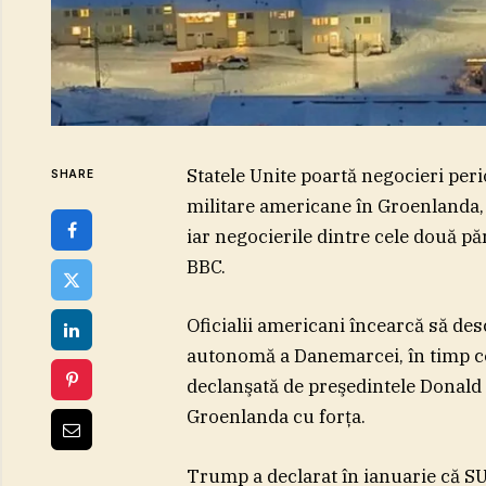
Statele Unite poartă negocieri pe
SHARE
militare americane în Groenlanda, po
iar negocierile dintre cele două păr
BBC.
Oficialii americani încearcă să desc
autonomă a Danemarcei, în timp ce
declanşată de preşedintele Donald
Groenlanda cu forţa.
Trump a declarat în ianuarie că SU