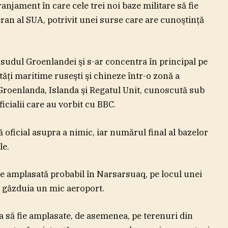
anjament în care cele trei noi baze militare să fie
ran al SUA, potrivit unei surse care are cunoştinţă
 sudul Groenlandei şi s-ar concentra în principal pe
ăţi maritime ruseşti şi chineze într-o zonă a
 Groenlanda, Islanda şi Regatul Unit, cunoscută sub
cialii care au vorbit cu BBC.
 oficial asupra a nimic, iar numărul final al bazelor
le.
ie amplasată probabil în Narsarsuaq, pe locul unei
e găzduia un mic aeroport.
a să fie amplasate, de asemenea, pe terenuri din