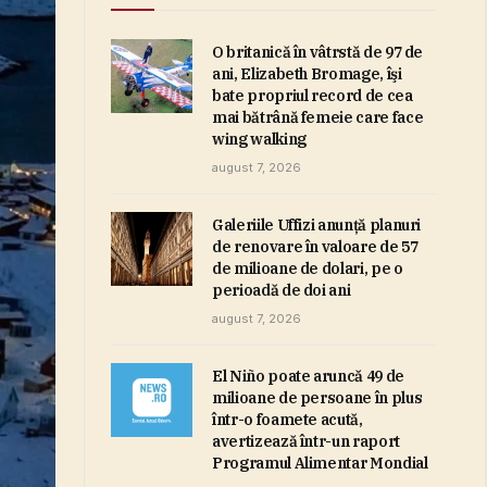
O britanică în vâtrstă de 97 de
ani, Elizabeth Bromage, îşi
bate propriul record de cea
mai bătrână femeie care face
wing walking
august 7, 2026
Galeriile Uffizi anunţă planuri
de renovare în valoare de 57
de milioane de dolari, pe o
perioadă de doi ani
august 7, 2026
El Niño poate aruncă 49 de
milioane de persoane în plus
într-o foamete acută,
avertizează într-un raport
Programul Alimentar Mondial