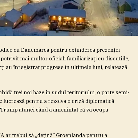
riodice cu Danemarca pentru extinderea prezenţei
trivit mai multor oficiali familiarizaţi cu discuţiile,
ţi au înregistrat progrese în ultimele luni, relatează
hidă trei noi baze în sudul teritoriului, o parte semi-
 lucrează pentru a rezolva o criză diplomatică
 Trump atunci când a ameninţat că va ocupa
A ar trebui să „deţină” Groenlanda pentru a