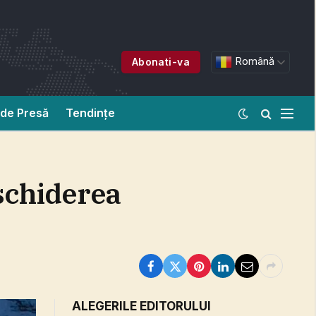
Română
Abonati-va
de Presă
Tendințe
schiderea
ALEGERILE EDITORULUI