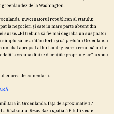
at groenlandez de la Washington.
roenlanda, guvernatorul republican al statului
ipat la negocieri şi este în mare parte absent din
ei surse. „El trebuia să fie mai degrabă un susţinător
 şi simplu să ne arătăm forţa şi să preluăm Groenlanda
s un aliat apropiat al lui Landry, care a cerut să nu fie
odată la vreuna dintre discuţiile propriu-zise”, a spus
olicitarea de comentarii.
OARĂ
militară în Groenlanda, faţă de aproximativ 17
rf a Războiului Rece. Baza spaţială Pituffik este