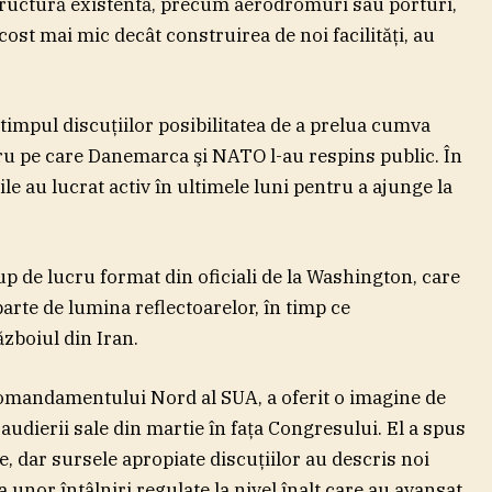
ructură existentă, precum aerodromuri sau porturi,
cost mai mic decât construirea de noi facilităţi, au
n timpul discuţiilor posibilitatea de a prelua cumva
ru pe care Danemarca şi NATO l-au respins public. În
le au lucrat activ în ultimele luni pentru a ajunge la
rup de lucru format din oficiali de la Washington, care
arte de lumina reflectoarelor, în timp ce
ăzboiul din Iran.
Comandamentului Nord al SUA, a oferit o imagine de
udierii sale din martie în faţa Congresului. El a spus
, dar sursele apropiate discuţiilor au descris noi
 unor întâlniri regulate la nivel înalt care au avansat