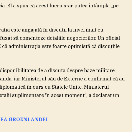
a. El a spus că acest lucru s-ar putea întâmpla „pe
ia este angajată în discuţii la nivel înalt cu
uzat să comenteze detaliile negocierilor. Un oficial
 că administraţia este foarte optimistă că discuţiile
isponibilitatea de a discuta despre baze militare
nda, iar Ministerul său de Externe a confirmat că au
 diplomatică în curs cu Statele Unite. Ministerul
detalii suplimentare în acest moment”, a declarat un
REA GROENLANDEI