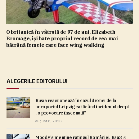
O britanică în vâtrstă de 97 de ani, Elizabeth
Bromage, îşi bate propriul record de cea mai
bătrână femeie care face wing walking
ALEGERILE EDITORULUI
Rusia reacţionează în cazul dronei de la
aeroportul Leipzig calificând incidentul drept
„o provocare înscenată”
august 8, 2026
Moody’s menţine ratingul României, Baa3, şi