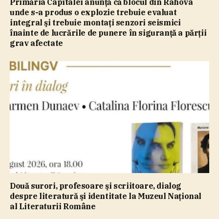
Primăria Capitalei anunţă că blocul din Rahova
unde s-a produs o explozie trebuie evaluat
integral şi trebuie montaţi senzori seismici
înainte de lucrările de punere în siguranţă a părţii
grav afectate
Două surori, profesoare şi scriitoare, dialog
despre literatură şi identitate la Muzeul Naţional
al Literaturii Române