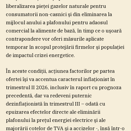
liberalizarea pieţei gazelor naturale pentru
consumatorii non-casnici şi din eliminarea la
mijlocul anului a plafonului pentru adaosul
comercial la alimente de bază, în timp ce o uşoară
contrapondere vor oferi măsurile aplicate
temporar în scopul protejării firmelor şi populaţiei
de impactul crizei energetice.
În aceste condiţii, acţiunea factorilor pe partea
ofertei îşi va accentua caracterul inflaţionist în
trimestrul II 2026, inclusiv în raport cu prognoza
precedentă, dar va redeveni puternic
dezinflaţionistă în trimestrul III – odată cu
epuizarea efectelor directe ale eliminării
plafonului la preţul energiei electrice şi ale
majorării cotelor de TVA şi a accizelor -, însă într-o