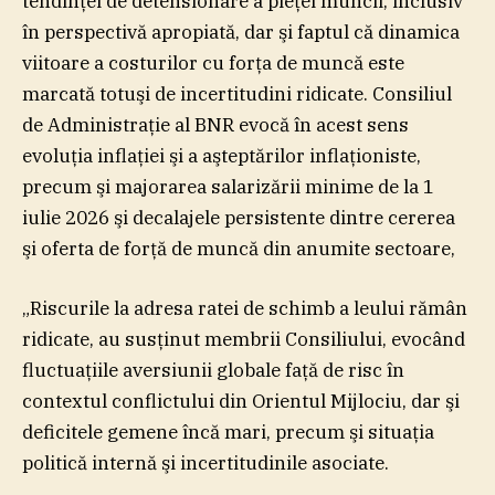
tendinţei de detensionare a pieţei muncii, inclusiv
în perspectivă apropiată, dar şi faptul că dinamica
viitoare a costurilor cu forţa de muncă este
marcată totuşi de incertitudini ridicate. Consiliul
de Administraţie al BNR evocă în acest sens
evoluţia inflaţiei şi a aşteptărilor inflaţioniste,
precum şi majorarea salarizării minime de la 1
iulie 2026 şi decalajele persistente dintre cererea
şi oferta de forţă de muncă din anumite sectoare,
„Riscurile la adresa ratei de schimb a leului rămân
ridicate, au susţinut membrii Consiliului, evocând
fluctuaţiile aversiunii globale faţă de risc în
contextul conflictului din Orientul Mijlociu, dar şi
deficitele gemene încă mari, precum şi situaţia
politică internă şi incertitudinile asociate.