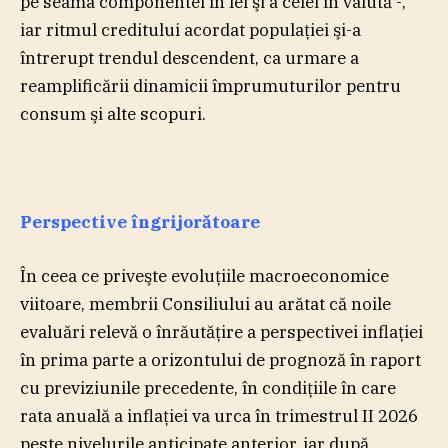
pe seama componentei în lei şi a celei în valută -,
iar ritmul creditului acordat populaţiei şi-a
întrerupt trendul descendent, ca urmare a
reamplificării dinamicii împrumuturilor pentru
consum şi alte scopuri.
Perspective îngrijorătoare
În ceea ce priveşte evoluţiile macroeconomice
viitoare, membrii Consiliului au arătat că noile
evaluări relevă o înrăutăţire a perspectivei inflaţiei
în prima parte a orizontului de prognoză în raport
cu previziunile precedente, în condiţiile în care
rata anuală a inflaţiei va urca în trimestrul II 2026
peste nivelurile anticipate anterior, iar după