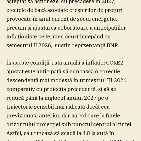
aşteptat să acţioneze, cu precădere în 2027,
efectele de bază asociate creşterilor de preţuri
provocate în anul curent de şocul energetic,
precum şi ajustarea coborâtoare a anticipaţiilor
inflaţioniste pe termen scurt începând cu
semestrul II 2026, susţin reprzentanţii BNR.
În aceste condiţii, rata anuală a inflaţiei CORE2
ajustat este anticipată să cunoască o corecţie
descendentă mai modestă în trimestrul III 2026
comparativ cu proiecţia precedentă, şi să se
reducă până la mijlocul anului 2027 pe o
traiectorie sensibil mai ridicată decât cea
previzionată anterior, dar să coboare la finele
orizontului proiecţiei sub punctul central al ţintei.
Astfel, ea urmează să scadă la 4,8 la sută în