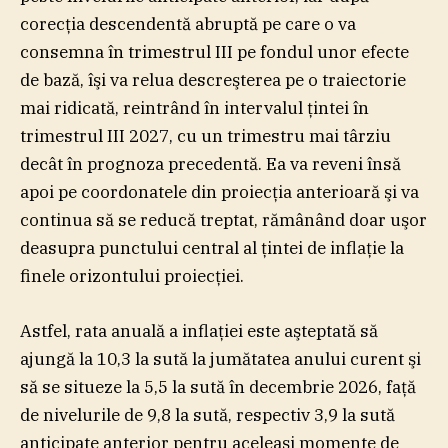
corecţia descendentă abruptă pe care o va
consemna în trimestrul III pe fondul unor efecte
de bază, îşi va relua descreşterea pe o traiectorie
mai ridicată, reintrând în intervalul ţintei în
trimestrul III 2027, cu un trimestru mai târziu
decât în prognoza precedentă. Ea va reveni însă
apoi pe coordonatele din proiecţia anterioară şi va
continua să se reducă treptat, rămânând doar uşor
deasupra punctului central al ţintei de inflaţie la
finele orizontului proiecţiei.
Astfel, rata anuală a inflaţiei este aşteptată să
ajungă la 10,3 la sută la jumătatea anului curent şi
să se situeze la 5,5 la sută în decembrie 2026, faţă
de nivelurile de 9,8 la sută, respectiv 3,9 la sută
anticipate anterior pentru aceleaşi momente de