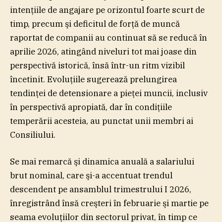
intenţiile de angajare pe orizontul foarte scurt de
timp, precum şi deficitul de forţă de muncă
raportat de companii au continuat să se reducă în
aprilie 2026, atingând niveluri tot mai joase din
perspectivă istorică, însă într-un ritm vizibil
încetinit. Evoluţiile sugerează prelungirea
tendinţei de detensionare a pieţei muncii, inclusiv
în perspectivă apropiată, dar în condiţiile
temperării acesteia, au punctat unii membri ai
Consiliului.
Se mai remarcă şi dinamica anuală a salariului
brut nominal, care şi-a accentuat trendul
descendent pe ansamblul trimestrului I 2026,
înregistrând însă creşteri în februarie şi martie pe
seama evoluţiilor din sectorul privat, în timp ce