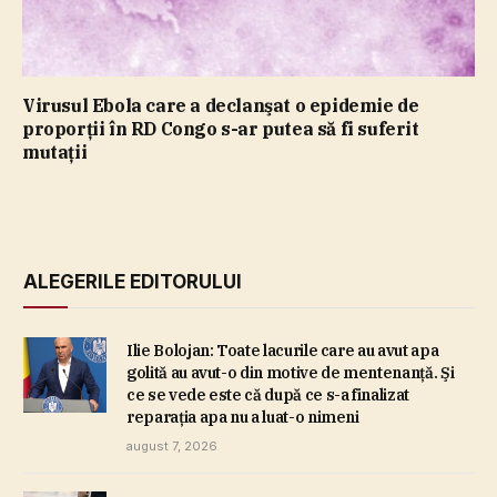
Virusul Ebola care a declanşat o epidemie de
proporţii în RD Congo s-ar putea să fi suferit
mutaţii
ALEGERILE EDITORULUI
Ilie Bolojan: Toate lacurile care au avut apa
golită au avut-o din motive de mentenanţă. Şi
ce se vede este că după ce s-a finalizat
reparaţia apa nu a luat-o nimeni
august 7, 2026