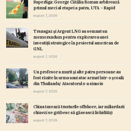
Superliga: George Cătălin Roman arbitrează
primul meci al etapei a patra, UTA – Rapid
august 7, 2026
Transgaz şi Argent LNG au semnat un
memorandum pentru explorarea unei
investiţii strategice în proiectul american de
GNL
august 7, 2026
Un profesor a murit şi alte patru persoane au
fost rănite în urma unui atac armat într-o şcoală
din Thailanda/ Atacatorul s-a sinucis
august 7, 2026
China taxează trusturile offshore, iar miliardarii
chinezi se grăbesc să găsească lichidităţi
august 7, 2026