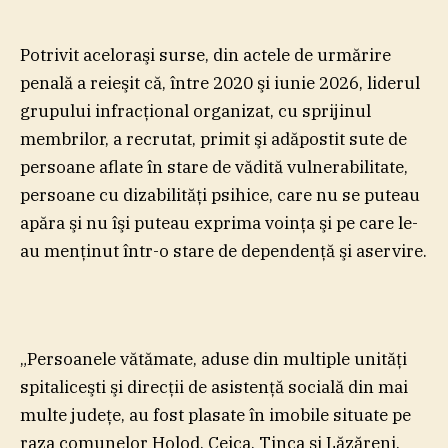
Potrivit aceloraşi surse, din actele de urmărire
penală a reieşit că, între 2020 şi iunie 2026, liderul
grupului infracţional organizat, cu sprijinul
membrilor, a recrutat, primit şi adăpostit sute de
persoane aflate în stare de vădită vulnerabilitate,
persoane cu dizabilităţi psihice, care nu se puteau
apăra şi nu îşi puteau exprima voinţa şi pe care le-
au menţinut într-o stare de dependenţă şi aservire.
„Persoanele vătămate, aduse din multiple unităţi
spitaliceşti şi direcţii de asistenţă socială din mai
multe judeţe, au fost plasate în imobile situate pe
raza comunelor Holod, Ceica, Tinca şi Lăzăreni,