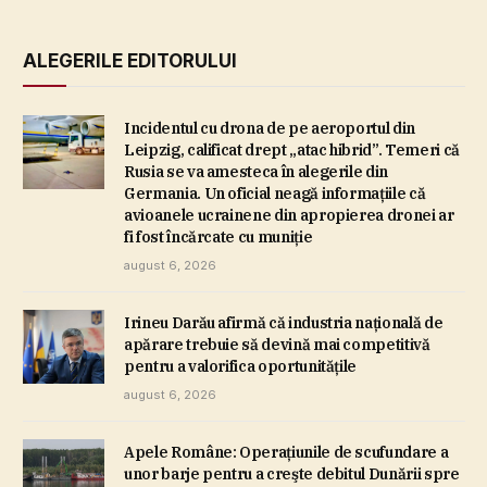
ALEGERILE EDITORULUI
Incidentul cu drona de pe aeroportul din
Leipzig, calificat drept „atac hibrid”. Temeri că
Rusia se va amesteca în alegerile din
Germania. Un oficial neagă informaţiile că
avioanele ucrainene din apropierea dronei ar
fi fost încărcate cu muniţie
august 6, 2026
Irineu Darău afirmă că industria naţională de
apărare trebuie să devină mai competitivă
pentru a valorifica oportunităţile
august 6, 2026
Apele Române: Operaţiunile de scufundare a
unor barje pentru a creşte debitul Dunării spre