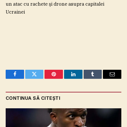
un atac cu rachete şi drone asupra capitalei
Ucrainei
Facebook
Twitter
Pinterest
LinkedIn
Tumblr
Email
CONTINUA SĂ CITEȘTI