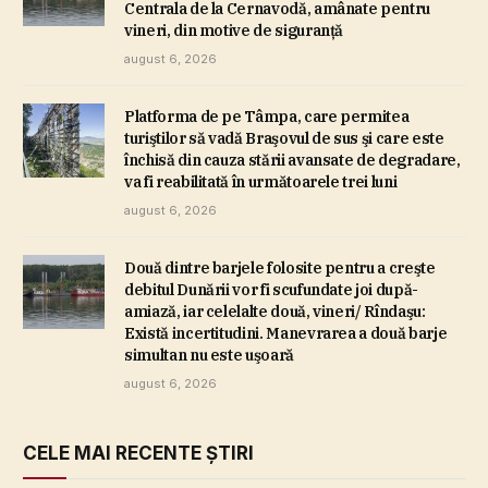
Centrala de la Cernavodă, amânate pentru
vineri, din motive de siguranţă
august 6, 2026
Platforma de pe Tâmpa, care permitea
turiştilor să vadă Braşovul de sus şi care este
închisă din cauza stării avansate de degradare,
va fi reabilitată în următoarele trei luni
august 6, 2026
Două dintre barjele folosite pentru a creşte
debitul Dunării vor fi scufundate joi după-
amiază, iar celelalte două, vineri/ Rîndaşu:
Există incertitudini. Manevrarea a două barje
simultan nu este uşoară
august 6, 2026
CELE MAI RECENTE ȘTIRI