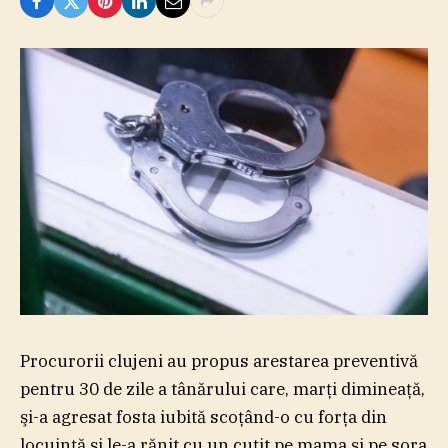
Procurorii clujeni au propus arestarea preventivă
pentru 30 de zile a tânărului care, marţi dimineaţă,
şi-a agresat fosta iubită scoţând-o cu forţa din
locuinţă şi le-a rănit cu un cuţit pe mama şi pe sora