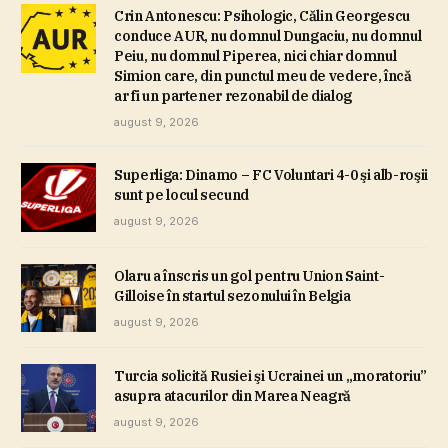
Crin Antonescu: Psihologic, Călin Georgescu
conduce AUR, nu domnul Dungaciu, nu domnul
Peiu, nu domnul Piperea, nici chiar domnul
Simion care, din punctul meu de vedere, încă
ar fi un partener rezonabil de dialog
august 9, 2026
Superliga: Dinamo – FC Voluntari 4-0 şi alb-roşii
sunt pe locul secund
august 9, 2026
Olaru a înscris un gol pentru Union Saint-
Gilloise în startul sezonului în Belgia
august 9, 2026
Turcia solicită Rusiei şi Ucrainei un „moratoriu”
asupra atacurilor din Marea Neagră
august 9, 2026