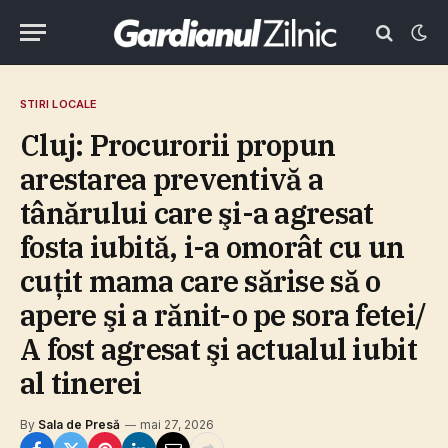
STIRI LOCALE
Cluj: Procurorii propun
arestarea preventivă a
tânărului care şi-a agresat
fosta iubită, i-a omorât cu un
cuţit mama care sărise să o
apere şi a rănit-o pe sora fetei/
A fost agresat şi actualul iubit
al tinerei
By
Sala de Presă
mai 27, 2026