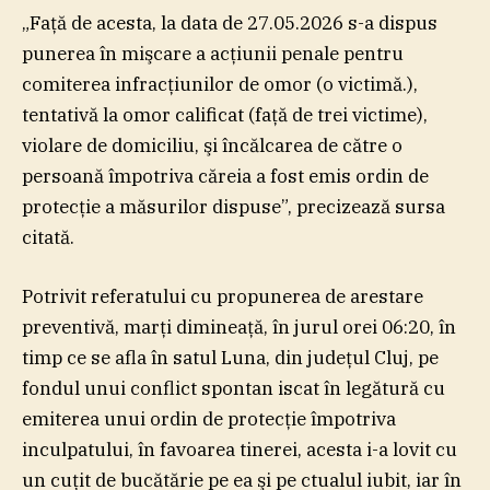
„Faţă de acesta, la data de 27.05.2026 s-a dispus
punerea în mişcare a acţiunii penale pentru
comiterea infracţiunilor de omor (o victimă.),
tentativă la omor calificat (faţă de trei victime),
violare de domiciliu, şi încălcarea de către o
persoană împotriva căreia a fost emis ordin de
protecţie a măsurilor dispuse”, precizează sursa
citată.
Potrivit referatului cu propunerea de arestare
preventivă, marţi dimineaţă, în jurul orei 06:20, în
timp ce se afla în satul Luna, din judeţul Cluj, pe
fondul unui conflict spontan iscat în legătură cu
emiterea unui ordin de protecţie împotriva
inculpatului, în favoarea tinerei, acesta i-a lovit cu
un cuţit de bucătărie pe ea şi pe ctualul iubit, iar în