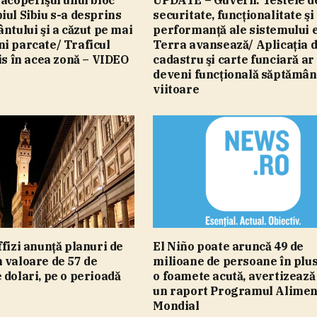
 acoperişul unui bloc
UPDATE – Guvern: Testele d
iul Sibiu s-a desprins
securitate, funcţionalitate şi
ântului şi a căzut pe mai
performanţă ale sistemului 
i parcate/ Traficul
Terra avansează/ Aplicaţia 
his în acea zonă – VIDEO
cadastru şi carte funciară ar
deveni funcţională săptămâ
viitoare
ffizi anunţă planuri de
El Niño poate aruncă 49 de
 valoare de 57 de
milioane de persoane în plus
 dolari, pe o perioadă
o foamete acută, avertizează 
un raport Programul Alimen
Mondial