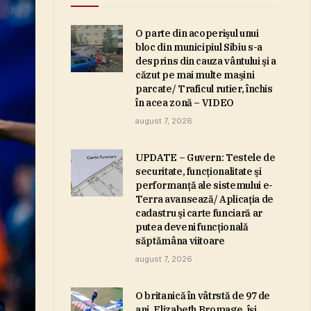
O parte din acoperişul unui
bloc din municipiul Sibiu s-a
desprins din cauza vântului şi a
căzut pe mai multe maşini
parcate/ Traficul rutier, închis
în acea zonă – VIDEO
august 7, 2026
UPDATE – Guvern: Testele de
securitate, funcţionalitate şi
performanţă ale sistemului e-
Terra avansează/ Aplicaţia de
cadastru şi carte funciară ar
putea deveni funcţională
săptămâna viitoare
august 7, 2026
O britanică în vâtrstă de 97 de
ani, Elizabeth Bromage, îşi