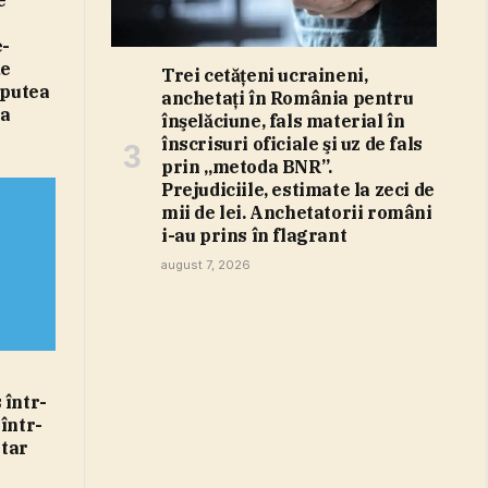
e
e-
de
Trei cetăţeni ucraineni,
 putea
anchetaţi în România pentru
na
înşelăciune, fals material în
înscrisuri oficiale şi uz de fals
prin „metoda BNR”.
Prejudiciile, estimate la zeci de
mii de lei. Anchetatorii români
i-au prins în flagrant
august 7, 2026
 într-
într-
tar