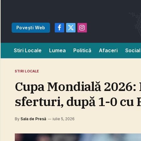
Povești Web
Facebook
X
Instagram
(Twitter)
Stiri Locale
Lumea
Politică
Afaceri
Social
STIRI LOCALE
Cupa Mondială 2026: 
sferturi, după 1-0 cu
By
Sala de Presă
iulie 5, 2026