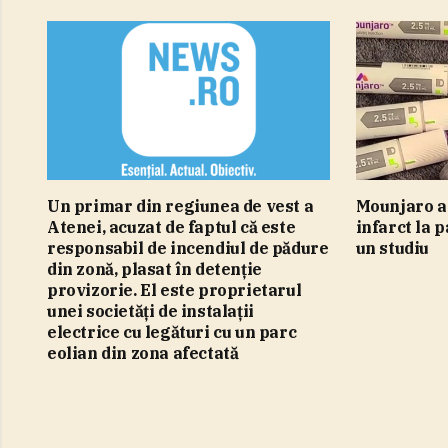
Un primar din regiunea de vest a
Mounjaro ar
Atenei, acuzat de faptul că este
infarct la p
responsabil de incendiul de pădure
un studiu
din zonă, plasat în detenţie
provizorie. El este proprietarul
unei societăţi de instalaţii
electrice cu legături cu un parc
eolian din zona afectată