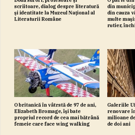
Două surori, profesoare şi
O parte din
scriitoare, dialog despre literatură
din municip
şi identitate la Muzeul Naţional al
din cauza v
Literaturii Române
multe maşin
rutier, înc
O britanică în vâtrstă de 97 de ani,
Galeriile U
Elizabeth Bromage, îşi bate
renovare în
propriul record de cea mai bătrână
milioane de
femeie care face wing walking
de doi ani