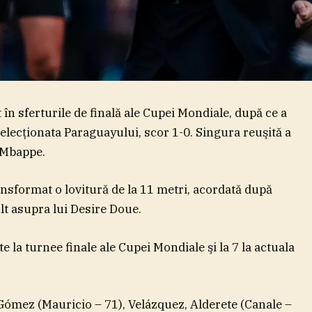
 în sferturile de finală ale Cupei Mondiale, după ce a
selecţionata Paraguayului, scor 1-0. Singura reuşită a
 Mbappe.
nsformat o lovitură de la 11 metri, acordată după
lt asupra lui Desire Doue.
 la turnee finale ale Cupei Mondiale şi la 7 la actuala
Gómez (Mauricio – 71), Velázquez, Alderete (Canale –