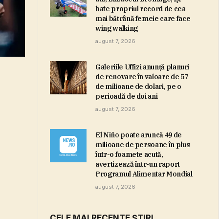
bate propriul record de cea
mai bătrână femeie care face
wing walking
august 7, 2026
Galeriile Uffizi anunţă planuri
de renovare în valoare de 57
de milioane de dolari, pe o
perioadă de doi ani
august 7, 2026
El Niño poate aruncă 49 de
milioane de persoane în plus
într-o foamete acută,
avertizează într-un raport
Programul Alimentar Mondial
august 7, 2026
CELE MAI RECENTE ȘTIRI