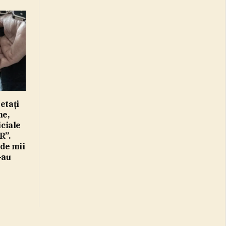
etaţi
ne,
iciale
R”.
 de mii
-au