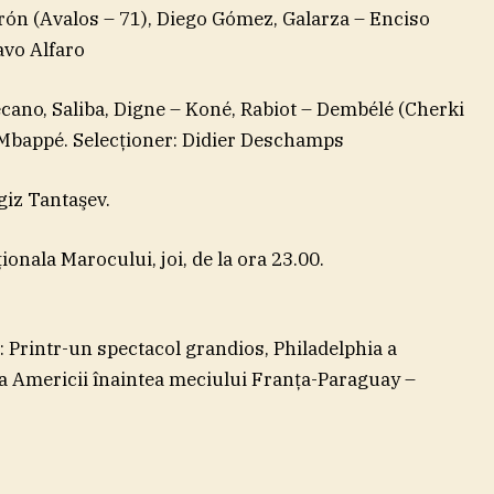
rón (Avalos – 71), Diego Gómez, Galarza – Enciso
avo Alfaro
ano, Saliba, Digne – Koné, Rabiot – Dembélé (Cherki
– Mbappé. Selecţioner: Didier Deschamps
lgiz Tantaşev.
ionala Marocului, joi, de la ora 23.00.
Printr-un spectacol grandios, Philadelphia a
ea Americii înaintea meciului Franţa-Paraguay –