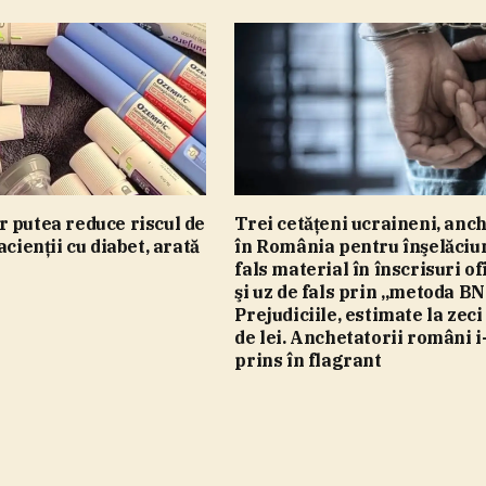
 putea reduce riscul de
Trei cetăţeni ucraineni, anch
acienţii cu diabet, arată
în România pentru înşelăciu
fals material în înscrisuri of
şi uz de fals prin „metoda BN
Prejudiciile, estimate la zeci
de lei. Anchetatorii români i
prins în flagrant