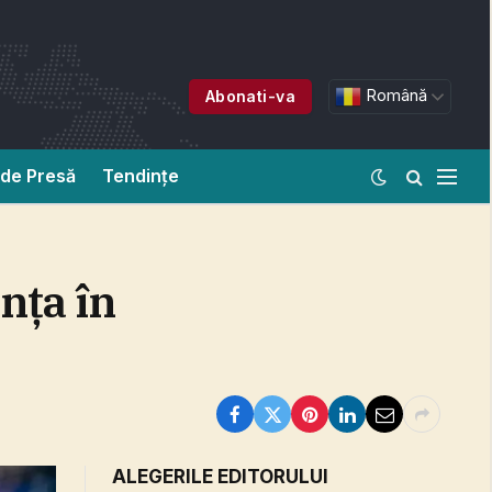
Română
Abonati-va
de Presă
Tendințe
nţa în
ALEGERILE EDITORULUI