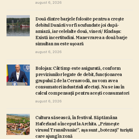
august 6, 2026
Două dintre barjele folosite pentru a creşte
debitul Dunării vor fi scufundate joi după-
amiază, iar celelalte două, vineri/ Rîndaşu:
Există incertitudini. Manevrarea a două barje
simultan nu este uşoară
august 6, 2026
Bolojan: Cât timp este asigurată, conform
previziunilor legate de debit, funcţionarea
grupului 2 de la Cernavodă, nu vom avea
consumatori industriali afectaţi. Nu se iau în
calcul compensaţii pentru aceşti consumatori
august 6, 2026
Cultura săsească, în festival. Săptămâna
Haferland a început la Archita. „Primeşte
virusul Transilvania!”, aşa sunt „botezaţi” turiştii
care ajung în zonă