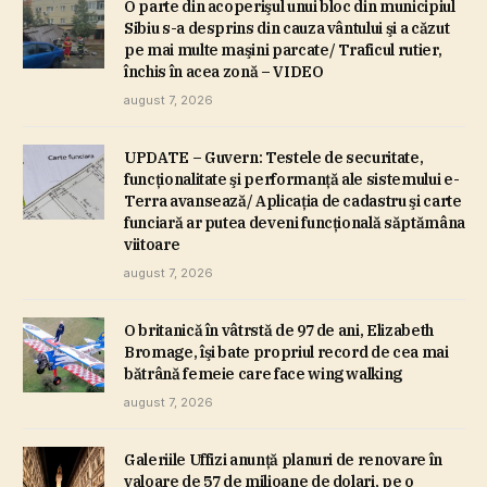
O parte din acoperişul unui bloc din municipiul
Sibiu s-a desprins din cauza vântului şi a căzut
pe mai multe maşini parcate/ Traficul rutier,
închis în acea zonă – VIDEO
august 7, 2026
UPDATE – Guvern: Testele de securitate,
funcţionalitate şi performanţă ale sistemului e-
Terra avansează/ Aplicaţia de cadastru şi carte
funciară ar putea deveni funcţională săptămâna
viitoare
august 7, 2026
O britanică în vâtrstă de 97 de ani, Elizabeth
Bromage, îşi bate propriul record de cea mai
bătrână femeie care face wing walking
august 7, 2026
Galeriile Uffizi anunţă planuri de renovare în
valoare de 57 de milioane de dolari, pe o