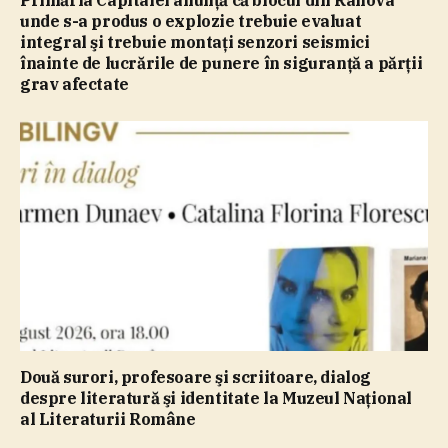
Primăria Capitalei anunţă că blocul din Rahova
unde s-a produs o explozie trebuie evaluat
integral şi trebuie montaţi senzori seismici
înainte de lucrările de punere în siguranţă a părţii
grav afectate
Două surori, profesoare şi scriitoare, dialog
despre literatură şi identitate la Muzeul Naţional
al Literaturii Române