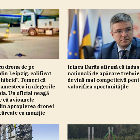
cu drona de pe
Irineu Darău afirmă că indus
din Leipzig, calificat
naţională de apărare trebuie
 hibrid”. Temeri că
devină mai competitivă pent
 amesteca în alegerile
valorifica oportunităţile
a. Un oficial neagă
e că avioanele
din apropierea dronei
ncărcate cu muniţie