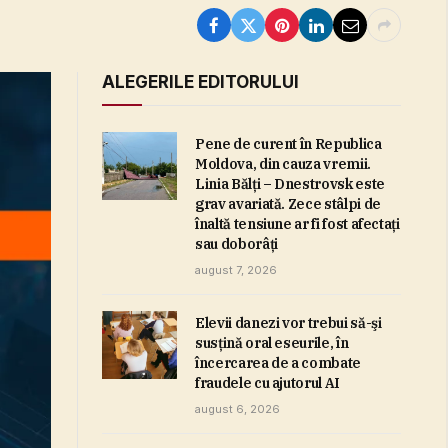
ALEGERILE EDITORULUI
Pene de curent în Republica
Moldova, din cauza vremii.
Linia Bălţi – Dnestrovsk este
grav avariată. Zece stâlpi de
înaltă tensiune ar fi fost afectaţi
sau doborâţi
august 7, 2026
Elevii danezi vor trebui să-şi
susţină oral eseurile, în
încercarea de a combate
fraudele cu ajutorul AI
august 6, 2026