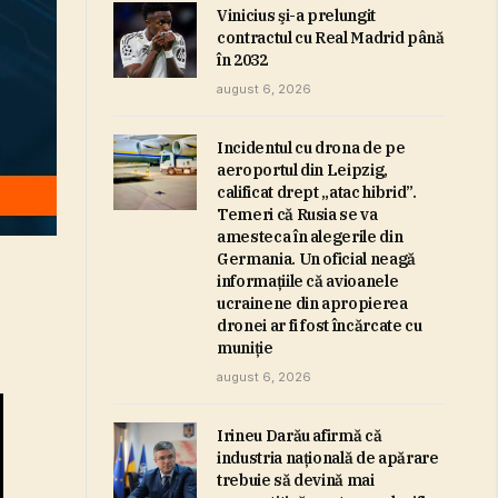
Vinicius şi-a prelungit
contractul cu Real Madrid până
în 2032
august 6, 2026
Incidentul cu drona de pe
aeroportul din Leipzig,
calificat drept „atac hibrid”.
Temeri că Rusia se va
amesteca în alegerile din
Germania. Un oficial neagă
informaţiile că avioanele
ucrainene din apropierea
dronei ar fi fost încărcate cu
muniţie
august 6, 2026
Irineu Darău afirmă că
industria naţională de apărare
trebuie să devină mai