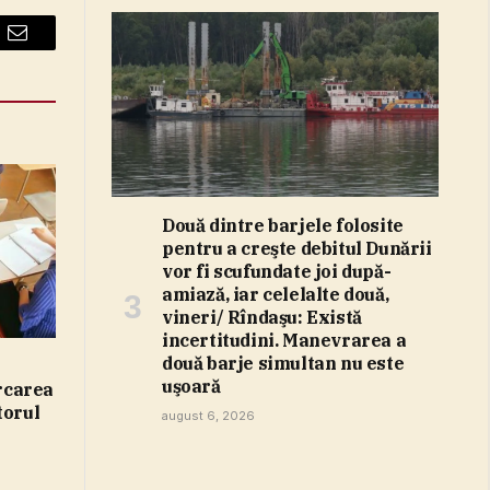
Email
Două dintre barjele folosite
pentru a creşte debitul Dunării
vor fi scufundate joi după-
amiază, iar celelalte două,
vineri/ Rîndaşu: Există
incertitudini. Manevrarea a
două barje simultan nu este
uşoară
ercarea
torul
august 6, 2026