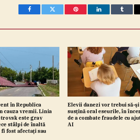
Facebook
Twitter
Pinterest
LinkedIn
Tumblr
ent în Republica
Elevii danezi vor trebui să-şi
n cauza vremii. Linia
susţină oral eseurile, în înc
strovsk este grav
de a combate fraudele cu aju
ce stâlpi de înaltă
AI
fi fost afectaţi sau