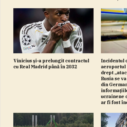
Vinicius şi-a prelungit contractul
Incidentul 
cu Real Madrid până în 2032
aeroportul 
drept „atac
Rusia se va
din Germani
informaţiil
ucrainene 
ar fi fost î