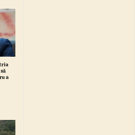
tria
 să
ru a