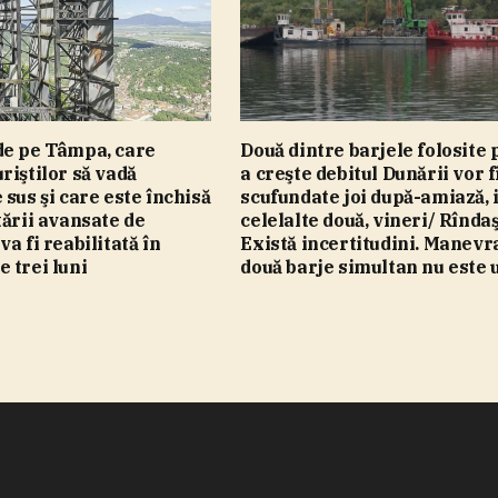
de pe Tâmpa, care
Două dintre barjele folosite
riştilor să vadă
a creşte debitul Dunării vor f
 sus şi care este închisă
scufundate joi după-amiază, 
tării avansate de
celelalte două, vineri/ Rînda
a fi reabilitată în
Există incertitudini. Manevr
 trei luni
două barje simultan nu este 