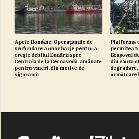
Apele Române: Operaţiunile de
Platforma 
scufundare a unor barje pentru a
permitea tu
creşte debitul Dunării spre
Braşovul de
Centrala de la Cernavodă, amânate
din cauza s
pentru vineri, din motive de
degradare, v
siguranţă
următoarele