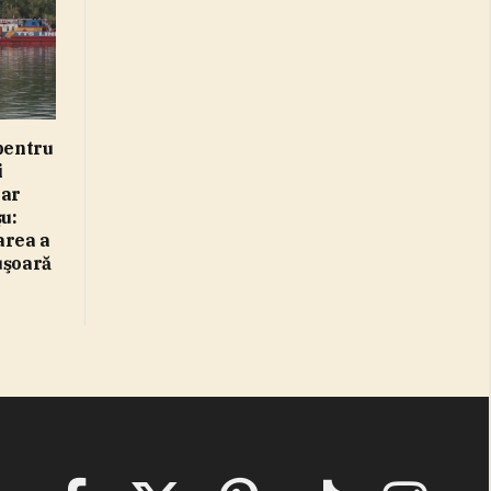
 pentru
i
iar
şu:
area a
uşoară