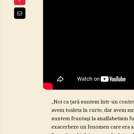
„Noi ca ţară suntem într-un context
avem toaleta în curte, dar avem sm
suntem fruntaşi la analfabetism fun
exacerbeze un fenomen care era aco