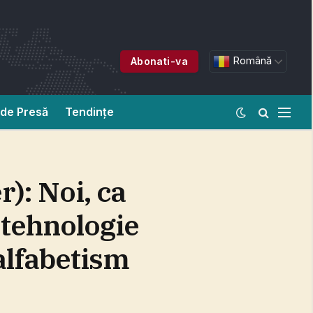
Română
Abonati-va
de Presă
Tendințe
): Noi, ca
a tehnologie
nalfabetism