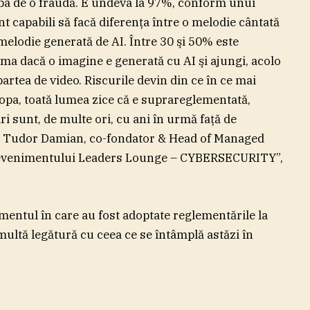
rba de o fraudă. E undeva la 97%, conform unui
t capabili să facă diferenţa între o melodie cântată
melodie generată de AI. Între 30 şi 50% este
ama dacă o imagine e generată cu AI şi ajungi, acolo
partea de video. Riscurile devin din ce în ce mai
ropa, toată lumea zice că e suprareglementată,
i sunt, de multe ori, cu ani în urmă faţă de
at Tudor Damian, co-fondator & Head of Managed
ul evenimentului Leaders Lounge – CYBERSECURITY”,
omentul în care au fost adoptate reglementările la
multă legătură cu ceea ce se întâmplă astăzi în