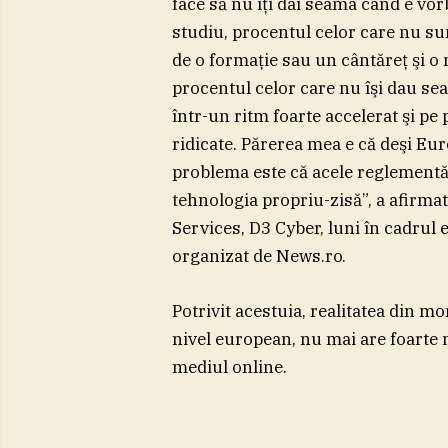
face să nu îţi dai seama când e vo
studiu, procentul celor care nu sun
de o formaţie sau un cântăreţ şi o 
procentul celor care nu îşi dau se
într-un ritm foarte accelerat şi pe 
ridicate. Părerea mea e că deşi Eu
problema este că acele reglementăr
tehnologia propriu-zisă”, a afirm
Services, D3 Cyber, luni în cadr
organizat de News.ro.
Potrivit acestuia, realitatea din m
nivel european, nu mai are foarte 
mediul online.