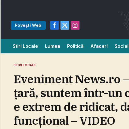
Povești Web
Facebook
X
Instagram
(Twitter)
Stiri Locale
Lumea
Politică
Afaceri
Social
STIRI LOCALE
Eveniment News.ro – 
ţară, suntem într-un c
e extrem de ridicat, 
funcţional – VIDEO