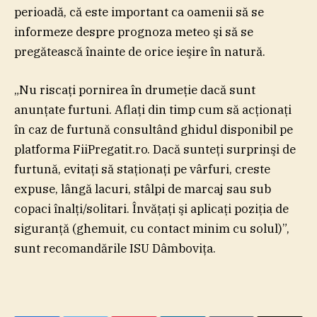
perioadă, că este important ca oamenii să se
informeze despre prognoza meteo şi să se
pregătească înainte de orice ieşire în natură.
„Nu riscaţi pornirea în drumeţie dacă sunt
anunţate furtuni. Aflaţi din timp cum să acţionaţi
în caz de furtună consultând ghidul disponibil pe
platforma FiiPregatit.ro. Dacă sunteţi surprinşi de
furtună, evitaţi să staţionaţi pe vârfuri, creste
expuse, lângă lacuri, stâlpi de marcaj sau sub
copaci înalţi/solitari. Învăţaţi şi aplicaţi poziţia de
siguranţă (ghemuit, cu contact minim cu solul)”,
sunt recomandările ISU Dâmboviţa.