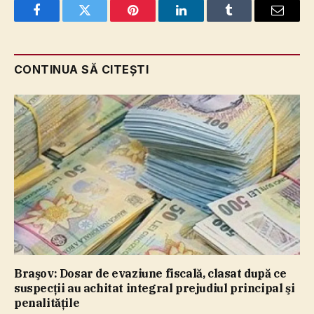
Facebook
Twitter
Pinterest
LinkedIn
Tumblr
Email
CONTINUA SĂ CITEȘTI
Braşov: Dosar de evaziune fiscală, clasat după ce
suspecţii au achitat integral prejudiul principal şi
penalităţile