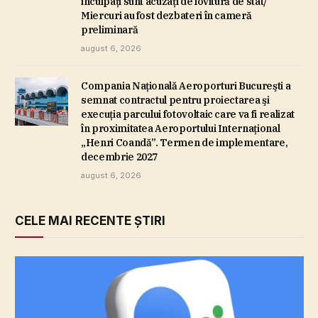
inculpaţi sunt acuzaţi de lovitură de stat/
Miercuri au fost dezbateri în cameră
preliminară
august 6, 2026
Compania Naţională Aeroporturi Bucureşti a
semnat contractul pentru proiectarea şi
execuţia parcului fotovoltaic care va fi realizat
în proximitatea Aeroportului Internaţional
„Henri Coandă”. Termen de implementare,
decembrie 2027
august 6, 2026
CELE MAI RECENTE ȘTIRI