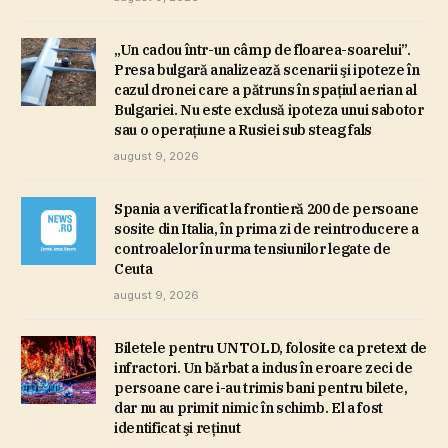
„Un cadou într-un câmp de floarea-soarelui”.
Presa bulgară analizează scenarii şi ipoteze în
cazul dronei care a pătruns în spaţiul aerian al
Bulgariei. Nu este exclusă ipoteza unui sabotor
sau o operaţiune a Rusiei sub steag fals
august 9, 2026
Spania a verificat la frontieră 200 de persoane
sosite din Italia, în prima zi de reintroducere a
controalelor în urma tensiunilor legate de
Ceuta
august 9, 2026
Biletele pentru UNTOLD, folosite ca pretext de
infractori. Un bărbat a indus în eroare zeci de
persoane care i-au trimis bani pentru bilete,
dar nu au primit nimic în schimb. El a fost
identificat şi reţinut