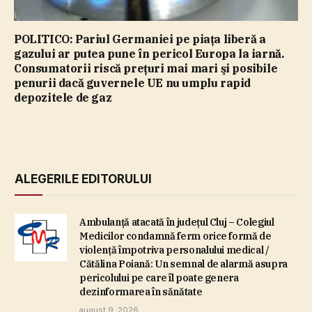
POLITICO: Pariul Germaniei pe piaţa liberă a
gazului ar putea pune în pericol Europa la iarnă.
Consumatorii riscă preţuri mai mari şi posibile
penurii dacă guvernele UE nu umplu rapid
depozitele de gaz
ALEGERILE EDITORULUI
Ambulanţă atacată în judeţul Cluj – Colegiul
Medicilor condamnă ferm orice formă de
violenţă împotriva personalului medical /
Cătălina Poiană: Un semnal de alarmă asupra
pericolului pe care îl poate genera
dezinformarea în sănătate
august 9, 2026