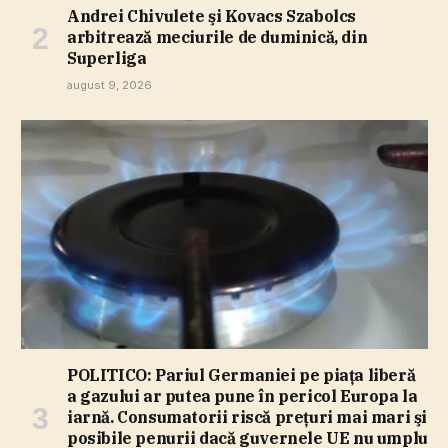
Andrei Chivulete şi Kovacs Szabolcs
arbitrează meciurile de duminică, din
Superliga
august 9, 2026
POLITICO: Pariul Germaniei pe piaţa liberă
a gazului ar putea pune în pericol Europa la
iarnă. Consumatorii riscă preţuri mai mari şi
posibile penurii dacă guvernele UE nu umplu