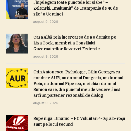
„Înţelegem toate punctele lor slabe” –
Zelenski, „mulţumit” de „campania de 40 de
zile” a Ucrainei
august 9, 2026
Casa Albă reia încercarea de a o demite pe
Lisa Cook, membră a Consiliului
Guvernatorilor Rezervei Federale
august 9, 2026
Crin Antonescu: Psihologic, Călin Georgescu
conduce AUR, nu domnul Dungaciu, nu domnul
Peiu, nu domnul Piperea, nici chiar domnul
Simion care, din punctul meu de vedere, încă
ar fi un partener rezonabil de dialog
august 9, 2026
Superliga: Dinamo – FC Voluntari 4-0 şi alb-roşii
sunt pe locul secund