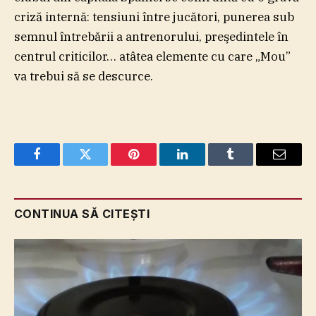
criză internă: tensiuni între jucători, punerea sub
semnul întrebării a antrenorului, preşedintele în
centrul criticilor… atâtea elemente cu care „Mou”
va trebui să se descurce.
Facebook
Twitter
Pinterest
LinkedIn
Tumblr
Email
CONTINUA SĂ CITEȘTI