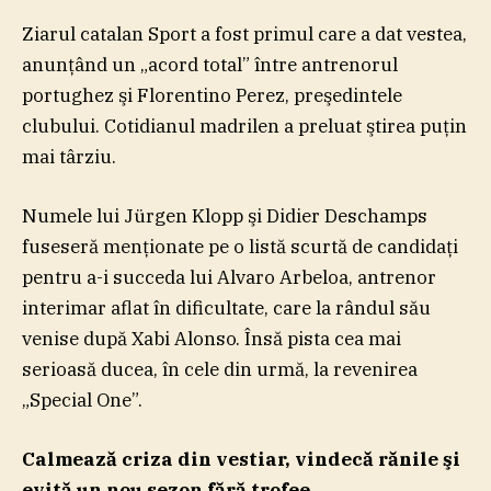
Ziarul catalan Sport a fost primul care a dat vestea,
anunţând un „acord total” între antrenorul
portughez şi Florentino Perez, preşedintele
clubului. Cotidianul madrilen a preluat ştirea puţin
mai târziu.
Numele lui Jürgen Klopp şi Didier Deschamps
fuseseră menţionate pe o listă scurtă de candidaţi
pentru a-i succeda lui Alvaro Arbeloa, antrenor
interimar aflat în dificultate, care la rândul său
venise după Xabi Alonso. Însă pista cea mai
serioasă ducea, în cele din urmă, la revenirea
„Special One”.
Calmează criza din vestiar, vindecă rănile şi
evită un nou sezon fără trofee