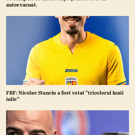
autoevacuat.
FRF: Nicolae Stanciu a fost votat ”tricolorul lunii
iulie”