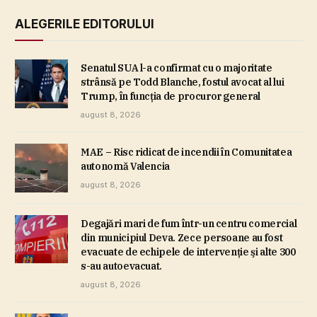
ALEGERILE EDITORULUI
Senatul SUA l-a confirmat cu o majoritate
strânsă pe Todd Blanche, fostul avocat al lui
Trump, în funcţia de procuror general
august 8, 2026
MAE – Risc ridicat de incendii în Comunitatea
autonomă Valencia
august 8, 2026
Degajări mari de fum într-un centru comercial
din municipiul Deva. Zece persoane au fost
evacuate de echipele de intervenţie şi alte 300
s-au autoevacuat.
august 8, 2026