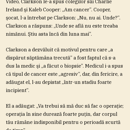
Video, Clarkson le-a spus colegilor săi Charlie
Ireland şi Kaleb Cooper: „Am cancer”. Cooper,
şocat, l-a întrebat pe Clarkson: „Nu, nu ai. Unde?”.
Clarkson a răspuns: „Unde se află nu este treaba
nimănui. Ştiu asta încă din luna mai”.
Clarkson a dezvăluit că motivul pentru care „a
dispărut săptămâna trecută” a fost faptul că s-a
dus la medic şi „a făcut o biopsie”. Medicul i-a spus
că tipul de cancer este „agresiv”, dar, din fericire, a
adăugat el, l-au depistat „într-un stadiu foarte
incipient”.
El a adăugat: „Va trebui să mă duc să fac o operaţie;
operaţia în sine durează foarte puţin, dar corpul
tău rămâne indisponibil pentru o perioadă scurtă