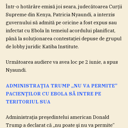
Într-o hotărâre emisă joi seara, judecătoarea Curţii
Supreme din Kenya, Patricia Nyaundi, a interzis
guvernului să admită pe oricine a fost expus sau
infectat cu Ebola în temeiul acordului planificat,
până la soluţionarea contestaţiei depuse de grupul
de lobby juridic Katiba Institute.
Următoarea audiere va avea loc pe 2 iunie, a spus
Nyaundi.
ADMINISTRAŢIA TRUMP „NU VA PERMITE”
PACIENŢILOR CU EBOLA SĂ INTRE PE
TERITORIUL SUA
Administraţia preşedintelui american Donald
Trump a declarat că „nu poate şi nu va permite”