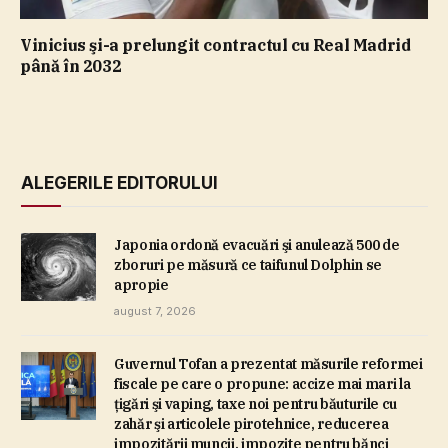
Vinicius şi-a prelungit contractul cu Real Madrid
până în 2032
ALEGERILE EDITORULUI
Japonia ordonă evacuări şi anulează 500 de
zboruri pe măsură ce taifunul Dolphin se
apropie
august 7, 2026
Guvernul Tofan a prezentat măsurile reformei
fiscale pe care o propune: accize mai mari la
ţigări şi vaping, taxe noi pentru băuturile cu
zahăr şi articolele pirotehnice, reducerea
impozitării muncii, impozite pentru bănci