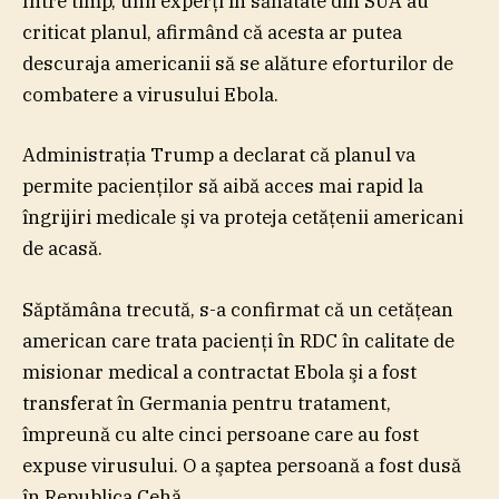
Între timp, unii experţi în sănătate din SUA au
criticat planul, afirmând că acesta ar putea
descuraja americanii să se alăture eforturilor de
combatere a virusului Ebola.
Administraţia Trump a declarat că planul va
permite pacienţilor să aibă acces mai rapid la
îngrijiri medicale şi va proteja cetăţenii americani
de acasă.
Săptămâna trecută, s-a confirmat că un cetăţean
american care trata pacienţi în RDC în calitate de
misionar medical a contractat Ebola şi a fost
transferat în Germania pentru tratament,
împreună cu alte cinci persoane care au fost
expuse virusului. O a şaptea persoană a fost dusă
în Republica Cehă.