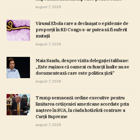
august 7, 2026
Virusul Ebola care a declanşat o epidemie de
proporţii în RD Congo s-ar putea să fi suferit
mutaţii
august 7, 2026
Maia Sandu, despre vizita delegaţiei talibane:
„Este ruşinos că oameni cu funcţii înalte nu se
documentează care este politica ţării”
august 7, 2026
Trump semnează ordine executive pentru
limitarea cetăţeniei americane acordate prin
naştere în SUA, în ciuda hotărârii contrare a
Curţii Supreme
august 7, 2026