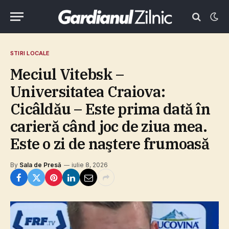
STIRI LOCALE
Meciul Vitebsk –
Universitatea Craiova:
Cicâldău – Este prima dată în
carieră când joc de ziua mea.
Este o zi de naştere frumoasă
By
Sala de Presă
iulie 8, 2026