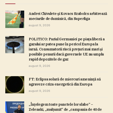
Andrei Chivulete şi Kovacs Szabolcs arbitrează
meciurile de duminică, din Superliga
august 9, 2026
POLITICO: Pariul Germaniei pe piaţa liberă a
gazului ar putea pune în pericol Europa la
iarnă. Consumatorii riscă preţuri mai mari şi
posibile penurii dacă guvernele UE nu umplu
rapid depozitele de gaz
august 9, 2026
FT: Eclipsa solară de miercuri ameninţă să
agraveze criza energetică din Europa
august 9, 2026
„Înţelegem toate punctele lor slabe” –
Zelenski, „mulţumit” de „campania de 40 de