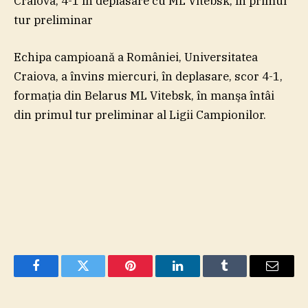
Craiova, 4-1 în deplasare cu ML Vitebsk, în primul
tur preliminar
Echipa campioană a României, Universitatea
Craiova, a învins miercuri, în deplasare, scor 4-1,
formaţia din Belarus ML Vitebsk, în manşa întâi
din primul tur preliminar al Ligii Campionilor.
Facebook
Twitter
Pinterest
LinkedIn
Tumblr
Email