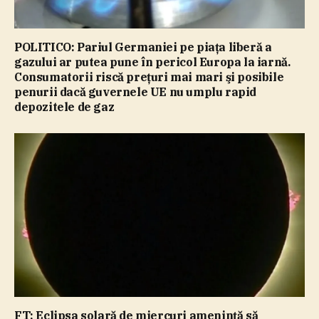
POLITICO: Pariul Germaniei pe piaţa liberă a
gazului ar putea pune în pericol Europa la iarnă.
Consumatorii riscă preţuri mai mari şi posibile
penurii dacă guvernele UE nu umplu rapid
depozitele de gaz
FT: Eclipsa solară de miercuri ameninţă să