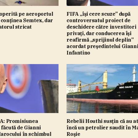
operită pe aeroportul
FIFA „îşi cere scuze” după
 conţinea Semtex, dar
controversatul proiect de
torul stricat
deschidere către investitori
privaţi, dar conducerea îşi
reafirmă „sprijinul deplin”
acordat preşedintelui Giann
Infantino
FA: Promisiunea
Rebelii Houthi susţin că au a
făcută de Gianni
încă un petrolier saudit în 
arocului în schimbul
Roşie