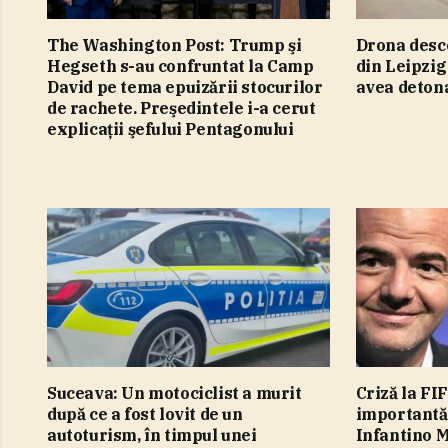
The Washington Post: Trump şi
Drona desc
Hegseth s-au confruntat la Camp
din Leipzig
David pe tema epuizării stocurilor
avea detona
de rachete. Preşedintele i-a cerut
explicaţii şefului Pentagonului
Suceava: Un motociclist a murit
Criză la FI
după ce a fost lovit de un
importantă 
autoturism, în timpul unei
Infantino M