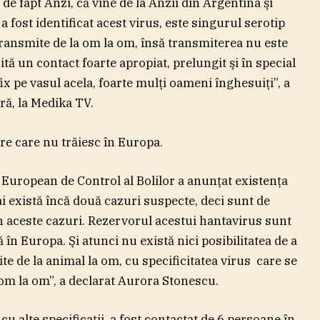
e fapt Anzi, că vine de la Anzii din Argentina şi
a fost identificat acest virus, este singurul serotip
transmite de la om la om, însă transmiterea nu este
ită un contact foarte apropiat, prelungit şi în special
fix pe vasul acela, foarte mulţi oameni înghesuiţi”, a
ră, la Medika TV.
are care nu trăiesc în Europa.
European de Control al Bolilor a anunţat existenţa
i există încă două cazuri suspecte, deci sunt de
din aceste cazuri. Rezervorul acestui hantavirus sunt
 în Europa. Şi atunci nu există nici posibilitatea de a
te de la animal la om, cu specificitatea virus care se
 om la om”, a declarat Aurora Stonescu.
cu alte specificaţii, a fost contactat de 6 persoane în