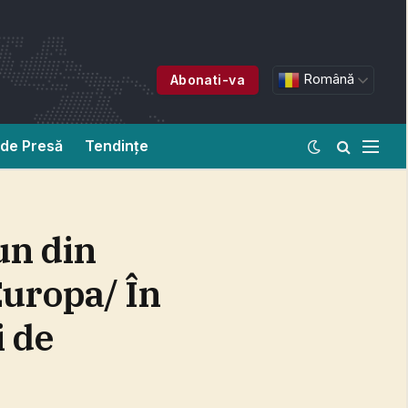
Română
Abonati-va
de Presă
Tendințe
un din
Europa/ În
i de