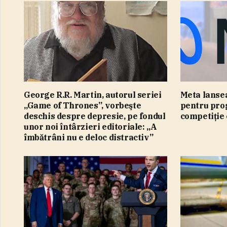
George R.R. Martin, autorul seriei
Meta lanse
„Game of Thrones”, vorbeşte
pentru prog
deschis despre depresie, pe fondul
competiţie
unor noi întârzieri editoriale: „A
îmbătrâni nu e deloc distractiv”