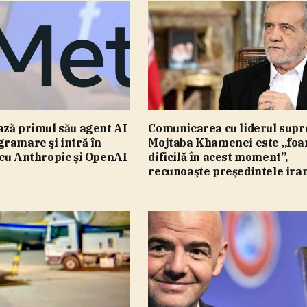
ază primul său agent AI
Comunicarea cu liderul sup
ramare şi intră în
Mojtaba Khamenei este „foa
 cu Anthropic şi OpenAI
dificilă în acest moment”,
recunoaşte preşedintele ira