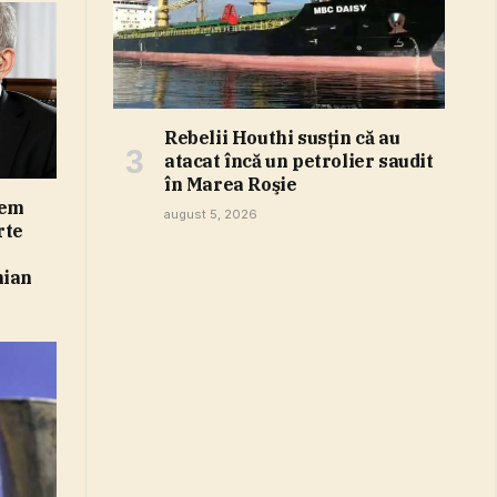
Rebelii Houthi susţin că au
atacat încă un petrolier saudit
în Marea Roşie
rem
august 5, 2026
rte
nian