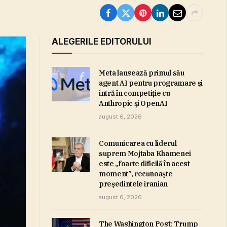
ALEGERILE EDITORULUI
Meta lansează primul său
agent AI pentru programare şi
intră în competiţie cu
Anthropic şi OpenAI
august 6, 2026
Comunicarea cu liderul
suprem Mojtaba Khamenei
este „foarte dificilă în acest
moment”, recunoaşte
preşedintele iranian
august 6, 2026
The Washington Post: Trump