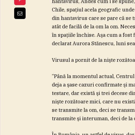
hantavirus, Andes cum i se spune, d
Chile, spaţiul acela geografic unde 
din hantavirus care se pare că se 
atât de facilă de la om la om. Neces
în spaţiile închise. Aşa cum a fost 
declarat Aurora Stănescu, luni sea
Virusul a pornit de la nişte rozăto
”Până la momentul actual, Centrul 
deja a şase cazuri confirmate şi ma
testare, dar există şi trei decese 
nişte rozătoare mici, care nu există
se transmite la om, deci se transmi
transmite şi interuman, deci de la
În România, un astfel de virus, dar 