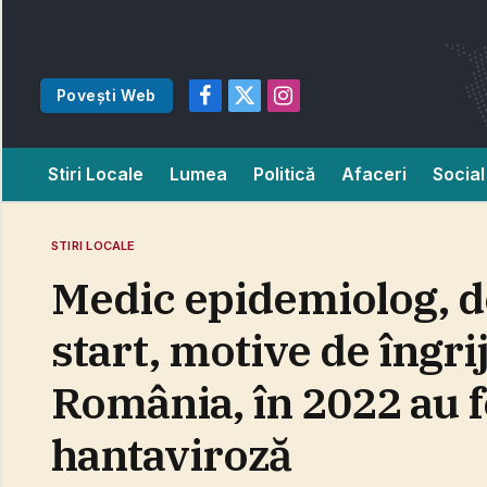
Povești Web
Facebook
X
Instagram
(Twitter)
Stiri Locale
Lumea
Politică
Afaceri
Social
STIRI LOCALE
Medic epidemiolog, d
start, motive de îngr
România, în 2022 au f
hantaviroză