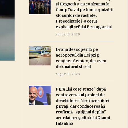
şi Hegseth s-au confruntat la
Camp David pe tema epuizării
stocurilor de rachete.
Preşedintele i-a cerut
explicaţii şefului Pentagonului
august 6, 2026
Drona descoperită pe
aeroportul din Leipzig
conţinea Semtex, dar avea
detonatorul stricat
august 6, 2026
FIFA „îşi cere scuze” după
controversatul proiect de
deschidere către investitori
privaţi, dar conducerea îşi
reafirmă „sprijinul deplin”
acordat preşedintelui Gianni
Infantino