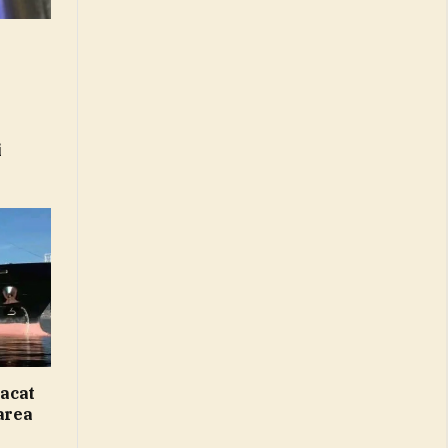
i
tacat
Marea