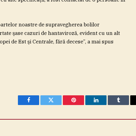
oartelor noastre de supravegherea bolilor
rtate şase cazuri de hantaviroză, evident cu un alt
opei de Est şi Centrale, fără decese”, a mai spus
Facebook
Twitter
Pinterest
LinkedIn
Tumblr