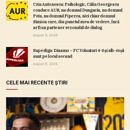
Crin Antonescu: Psihologic, Călin Georgescu
conduce AUR, nu domnul Dungaciu, nu domnul
Peiu, nu domnul Piperea, nici chiar domnul
Simion care, din punctul meu de vedere, încă
ar fi un partener rezonabil de dialog
august 9, 2026
Superliga: Dinamo – FC Voluntari 4-0 şi alb-roşii
sunt pe locul secund
august 9, 2026
CELE MAI RECENTE ȘTIRI