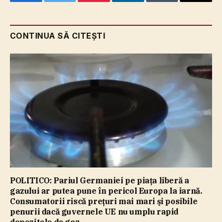
Facebook
Twitter
Pinterest
LinkedIn
Tumblr
Email
CONTINUA SĂ CITEȘTI
POLITICO: Pariul Germaniei pe piaţa liberă a
gazului ar putea pune în pericol Europa la iarnă.
Consumatorii riscă preţuri mai mari şi posibile
penurii dacă guvernele UE nu umplu rapid
depozitele de gaz