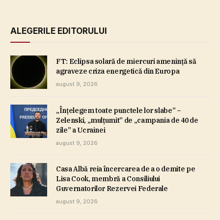
ALEGERILE EDITORULUI
FT: Eclipsa solară de miercuri ameninţă să
agraveze criza energetică din Europa
august 9, 2026
„Înţelegem toate punctele lor slabe” –
Zelenski, „mulţumit” de „campania de 40 de
zile” a Ucrainei
august 9, 2026
Casa Albă reia încercarea de a o demite pe
Lisa Cook, membră a Consiliului
Guvernatorilor Rezervei Federale
august 9, 2026