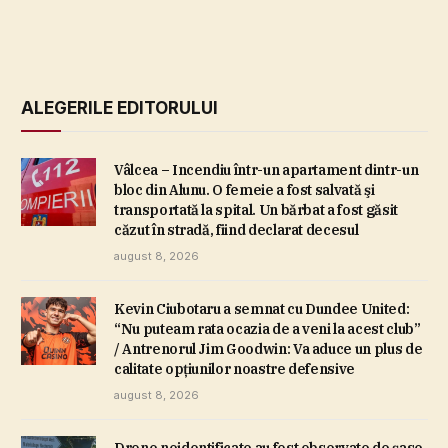
ALEGERILE EDITORULUI
Vâlcea – Incendiu într-un apartament dintr-un
bloc din Alunu. O femeie a fost salvată şi
transportată la spital. Un bărbat a fost găsit
căzut în stradă, fiind declarat decesul
august 8, 2026
Kevin Ciubotaru a semnat cu Dundee United:
“Nu puteam rata ocazia de a veni la acest club”
/ Antrenorul Jim Goodwin: Va aduce un plus de
calitate opţiunilor noastre defensive
august 8, 2026
Drone neidentificate au fost observate de şase