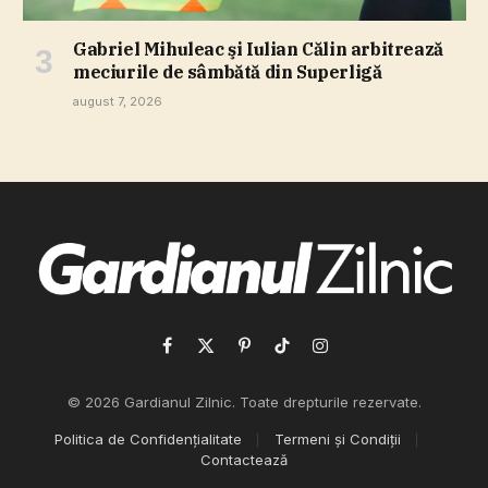
Gabriel Mihuleac şi Iulian Călin arbitrează
meciurile de sâmbătă din Superligă
august 7, 2026
Facebook
X
Pinterest
TikTok
Instagram
(Twitter)
© 2026 Gardianul Zilnic. Toate drepturile rezervate.
Politica de Confidențialitate
Termeni și Condiții
Contactează