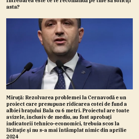
Întrebarea este ce te recomandă pe tine să soliciţi
asta?
Miruţă: Rezolvarea problemei la Cernavodă e un
proiect care presupune ridicarea cotei de fund a
albiei braţului Bala cu 6 metri. Proiectul are toate
avizele, inclusiv de mediu, au fost aprobaţi
indicatorii tehnico-economici, trebuia scos la
licitaţie şi nu s-a mai întâmplat nimic din aprilie
2024