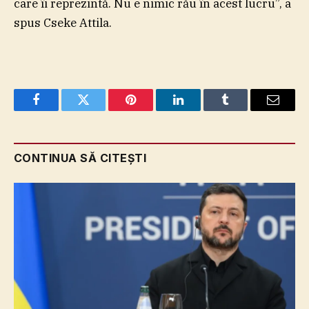
care îi reprezintă. Nu e nimic rău în acest lucru”, a
spus Cseke Attila.
Facebook
Twitter
Pinterest
LinkedIn
Tumblr
Email
CONTINUA SĂ CITEȘTI