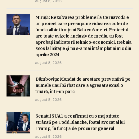
august 8, 2026
Miruţă: Rezolvarea problemei la Cernavodă e
un proiect care presupune ridicarea cotei de
fund a albiei braţului Bala cu 6 metri. Proiectul
are toate avizele, inclusiv de mediu, au fost
aprobaţi indicatorii tehnico-economici, trebuia
scos la licitaţie şi nu s-a mai întâmplat nimic din
aprilie 2024
august 8, 2026
Dâmboviţa: Mandat de arestare preventivă pe
numele unui bărbat care a agresat sexual o
tmără, într-un parc
august 8, 2026
Senatul SUA l-a confirmat cu o majoritate
strânsă pe Todd Blanche, fostul avocat al lui
Trump, în funcţia de procuror general
august 8, 2026