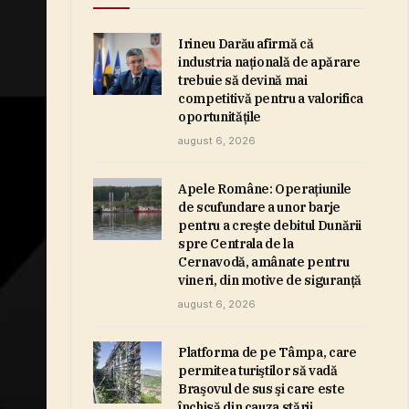
Irineu Darău afirmă că
industria naţională de apărare
trebuie să devină mai
competitivă pentru a valorifica
oportunităţile
august 6, 2026
Apele Române: Operaţiunile
de scufundare a unor barje
pentru a creşte debitul Dunării
spre Centrala de la
Cernavodă, amânate pentru
vineri, din motive de siguranţă
august 6, 2026
Platforma de pe Tâmpa, care
permitea turiştilor să vadă
Braşovul de sus şi care este
închisă din cauza stării