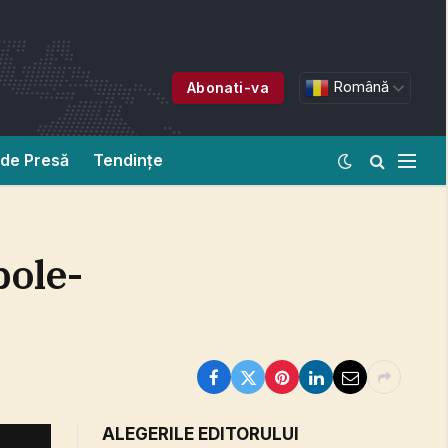
Română
Abonati-va
de Presă
Tendințe
pole-
ALEGERILE EDITORULUI