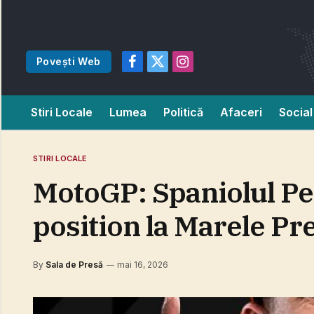
Povești Web
Facebook
X
Instagram
(Twitter)
Stiri Locale
Lumea
Politică
Afaceri
Social
STIRI LOCALE
MotoGP: Spaniolul Ped
position la Marele Pr
By
Sala de Presă
mai 16, 2026