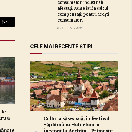
consumatori industriali
afectaţi. Nu se iau în calcul
compensaţii pentru aceşti
consumatori
Email
august 6, 2026
CELE MAI RECENTE ȘTIRI
 de
tru a
Cultura săsească, în festival.
Săptămâna Haferland a
mânate
început la Archita. „Primeşte