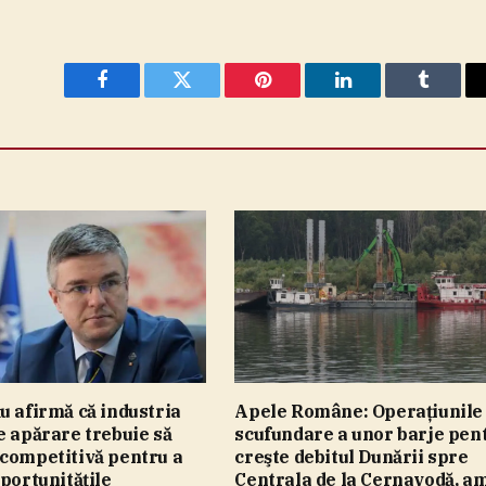
Facebook
Twitter
Pinterest
LinkedIn
Tumblr
u afirmă că industria
Apele Române: Operaţiunile
e apărare trebuie să
scufundare a unor barje pen
 competitivă pentru a
creşte debitul Dunării spre
oportunităţile
Centrala de la Cernavodă, a