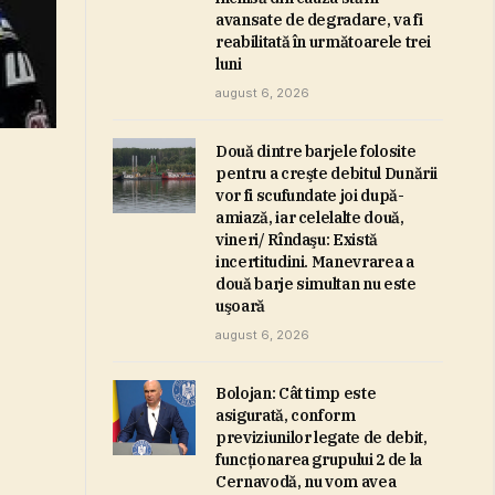
avansate de degradare, va fi
reabilitată în următoarele trei
luni
august 6, 2026
Două dintre barjele folosite
pentru a creşte debitul Dunării
vor fi scufundate joi după-
amiază, iar celelalte două,
vineri/ Rîndaşu: Există
incertitudini. Manevrarea a
două barje simultan nu este
uşoară
august 6, 2026
Bolojan: Cât timp este
asigurată, conform
previziunilor legate de debit,
funcţionarea grupului 2 de la
Cernavodă, nu vom avea