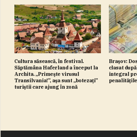
Cultura săsească, în festival.
Braşov: Dos
Săptămâna Haferland a început la
clasat după
Archita. „Primeşte virusul
integral pr
Transilvania!”, aşa sunt „botezaţi”
penalităţil
turiştii care ajung în zonă