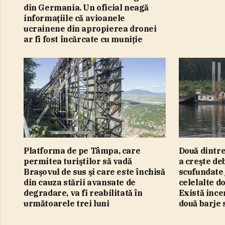
din Germania. Un oficial neagă
informaţiile că avioanele
ucrainene din apropierea dronei
ar fi fost încărcate cu muniţie
Platforma de pe Tâmpa, care
Două dintre
permitea turiştilor să vadă
a creşte deb
Braşovul de sus şi care este închisă
scufundate 
din cauza stării avansate de
celelalte d
degradare, va fi reabilitată în
Există ince
următoarele trei luni
două barje 