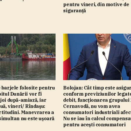
pentru vineri, din motive de
siguranţă
 barjele folosite pentru
Bolojan: Cât timp este asigur
itul Dunării vor fi
conform previziunilor legat
joi după-amiază, iar
debit, funcţionarea grupului 
ouă, vineri/ Rîndaşu:
Cernavodă, nu vom avea
rtitudini. Manevrarea a
consumatori industriali afect
simultan nu este uşoară
Nu se iau în calcul compensaţ
pentru aceşti consumatori