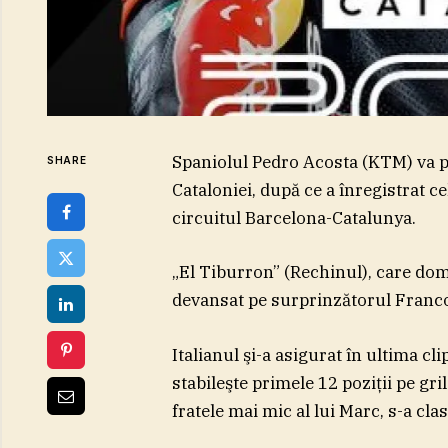
Spaniolul Pedro Acosta (KTM) va p
SHARE
Cataloniei, după ce a înregistrat c
circuitul Barcelona-Catalunya.
„El Tiburron” (Rechinul), care domin
devansat pe surprinzătorul Franco
Italianul şi-a asigurat în ultima cli
stabileşte primele 12 poziţii pe gri
fratele mai mic al lui Marc, s-a clas