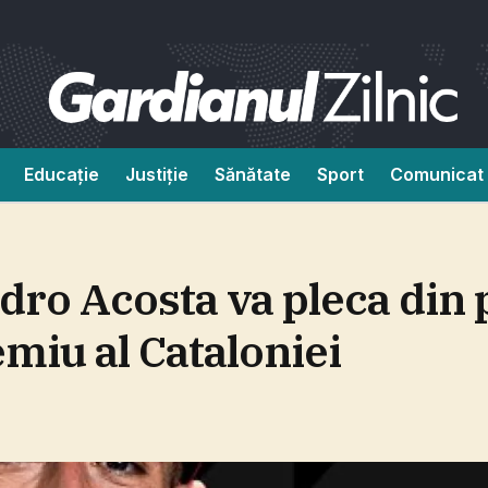
Educație
Justiție
Sănătate
Sport
Comunicat 
ro Acosta va pleca din 
emiu al Cataloniei