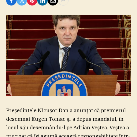
Preşedintele Nicuşor Dan a anunţat că premierul
desemnat Eugen Tomac şi-a depus mandatul, în
locul său desemnându-l pe Adrian Veştea. Veştea a
precizat că îşi asumă această responsabilitate într-