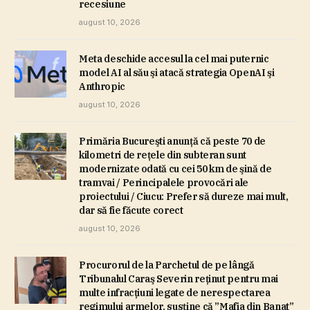
recesiune
august 10, 2026
Meta deschide accesul la cel mai puternic
model AI al său şi atacă strategia OpenAI şi
Anthropic
august 10, 2026
Primăria Bucureşti anunţă că peste 70 de
kilometri de reţele din subteran sunt
modernizate odată cu cei 50 km de şină de
tramvai / Perincipalele provocări ale
proiectului / Ciucu: Prefer să dureze mai mult,
dar să fie făcute corect
august 10, 2026
Procurorul de la Parchetul de pe lângă
Tribunalul Caraş Severin reţinut pentru mai
multe infracţiuni legate de nerespectarea
regimului armelor, susţine că ”Mafia din Banat”