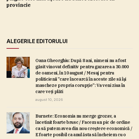
provincie
ALEGERILE EDITORULUI
Oana Gheorghiu: După 8 ani, nimeni nu a fost
găsit vinovat definitiv pentru gazarea a 30.000
de oameni, în 10 august / Mesaj pentru
politicienii ”care încearcă în aceste zile să îşi
mascheze propria corupţie”: Va veni ziua în
care veţi plăti
august 10, 2026
Burnete: Economia nu merge grozav, a
încetinit foarte brusc / Facem un pic de ordine
ca să putem avea din nou creştere economică /
E foarte posibil ca anul ăsta să încheiem cu o