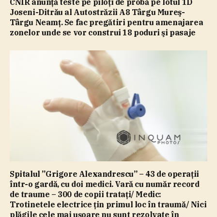
CNIR anunţă teste pe piloţi de probă pe lotul 1D
Joseni-Ditrău al Autostrăzii A8 Târgu Mureş-
Târgu Neamţ. Se fac pregătiri pentru amenajarea
zonelor unde se vor construi 18 poduri şi pasaje
Spitalul ”Grigore Alexandrescu” – 43 de operaţii
într-o gardă, cu doi medici. Vară cu număr record
de traume – 300 de copii trataţi/ Medic:
Trotinetele electrice ţin primul loc în traumă/ Nici
plăgile cele mai uşoare nu sunt rezolvate în