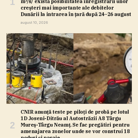
m³/s/ există posibilitatea înregistrării unor
creşteri mai importante ale debitelor
Dunării la intrarea în ţară după 24–26 august
august 10, 2026
CNIR anunţă teste pe piloţi de probă pe lotul
1D Joseni-Ditrău al Autostrăzii A8 Târgu
Mureş-Târgu Neamţ. Se fac pregătiri pentru
amenajarea zonelor unde se vor construi 18
poduri şi pasaje