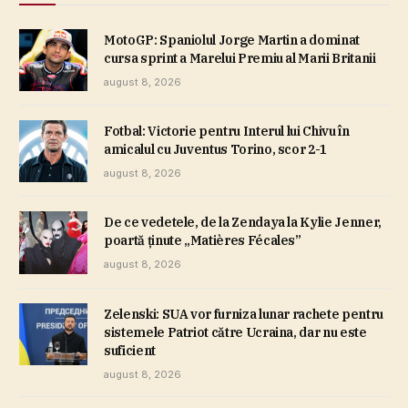
MotoGP: Spaniolul Jorge Martin a dominat
cursa sprint a Marelui Premiu al Marii Britanii
august 8, 2026
Fotbal: Victorie pentru Interul lui Chivu în
amicalul cu Juventus Torino, scor 2-1
august 8, 2026
De ce vedetele, de la Zendaya la Kylie Jenner,
poartă ţinute „Matières Fécales”
august 8, 2026
Zelenski: SUA vor furniza lunar rachete pentru
sistemele Patriot către Ucraina, dar nu este
suficient
august 8, 2026