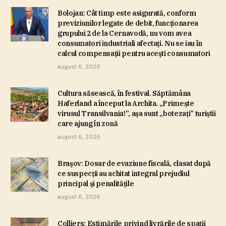
Bolojan: Cât timp este asigurată, conform
previziunilor legate de debit, funcţionarea
grupului 2 de la Cernavodă, nu vom avea
consumatori industriali afectaţi. Nu se iau în
calcul compensaţii pentru aceşti consumatori
august 6, 2026
Cultura săsească, în festival. Săptămâna
Haferland a început la Archita. „Primeşte
virusul Transilvania!”, aşa sunt „botezaţi” turiştii
care ajung în zonă
august 6, 2026
Braşov: Dosar de evaziune fiscală, clasat după
ce suspecţii au achitat integral prejudiul
principal şi penalităţile
august 6, 2026
Colliers: Estimările privind livrările de spaţii