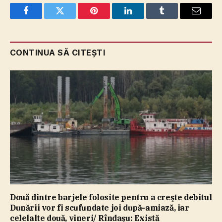
Facebook
Twitter
Pinterest
LinkedIn
Tumblr
Email
CONTINUA SĂ CITEȘTI
Două dintre barjele folosite pentru a creşte debitul
Dunării vor fi scufundate joi după-amiază, iar
celelalte două, vineri/ Rîndaşu: Există