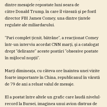
dintre mesajele repostate luni seara de
către Donald Trump, în care îl vizează şi pe fostl
director FBI James Comey, una dintre ţintele
regulate ale miliardarului.
”Pari complet ţicnit, bătrâne”, a reacţionat Comey
într-un interviu acordat CNN marţi, şi a catalogat
drept ”delirante” aceste postări ”obsesive postate
în mijlocul nopţii”.
Marţi dimineaţa, cu câteva ore înaintea unei vizite
foarte importante în China, republicanul în vârstă
de 79 de ani a reluat valul de mesaje.
El a postat între altele un grafic care laudă nivelul-
record la Bursei, imaginea unui avion distrus de