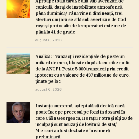
Aproape toată ţara se află sub avertizări de
caniculă, dar şi de instabilitate atmosferică,
până duminică/ Până vineri dimineaţă, trei
sferturi din ţară se află sub avertizări de Cod
roşu şi portocaliu de temperaturi exteme de
până la 41 de grade
august 6, 2026
Analiză: Tranzacţii rezidenţiale de peste un
miliard de euro, blocate după atacul cibernetic
de la ANCPI. Peste 5 000 tranzacţii prin credit
ipotecar cu o valoare de 437 milioane de euro,
ţinute pe loc
august 6, 2026
Instanţa supremă, aşteptată să decidă dacă
poate începe procesul pe fond în dosarul în
care Călin Georgescu, Horaţiu Potra şi alţi 20 de
inculpaţi sunt acuzaţi de lovitură de stat/
Miercuri au fost dezbateri în cameră
preliminară