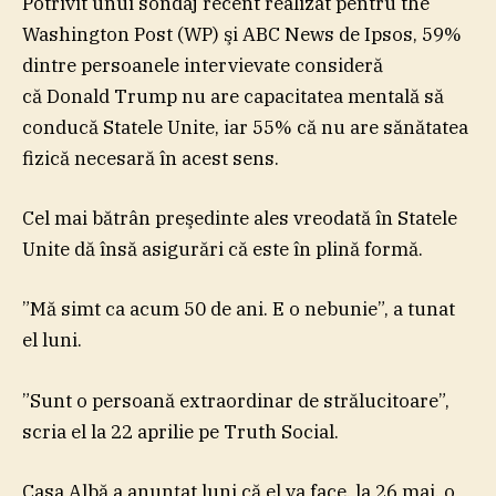
Potrivit unui sondaj recent realizat pentru the
Washington Post (WP) şi ABC News de Ipsos, 59%
dintre persoanele intervievate consideră
că Donald Trump nu are capacitatea mentală să
conducă Statele Unite, iar 55% că nu are sănătatea
fizică necesară în acest sens.
Cel mai bătrân preşedinte ales vreodată în Statele
Unite dă însă asigurări că este în plină formă.
”Mă simt ca acum 50 de ani. E o nebunie”, a tunat
el luni.
”Sunt o persoană extraordinar de strălucitoare”,
scria el la 22 aprilie pe Truth Social.
Casa Albă a anunţat luni că el va face, la 26 mai, o