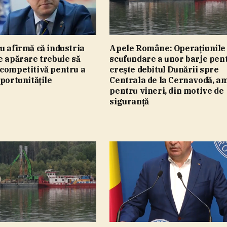
u afirmă că industria
Apele Române: Operaţiunile
e apărare trebuie să
scufundare a unor barje pen
 competitivă pentru a
creşte debitul Dunării spre
oportunităţile
Centrala de la Cernavodă, a
pentru vineri, din motive de
siguranţă