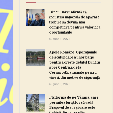
Irineu Darău afirmă că
industria naţională de apărare
trebuie să devină mai
competitivă pentru a valorifica
oportunităţile
august 6, 2026
Apele Române: Operaţiunile
de scufundare a unor barje
pentru a creşte debitul Dunării
spre Centrala de la
Cernavodă, amânate pentru
vineri, din motive de siguranţă
august 6, 2026
Platforma de pe Tâmpa, care
permitea turiştilor să vadă
Braşovul de sus şi care este
închisă din cauza stării