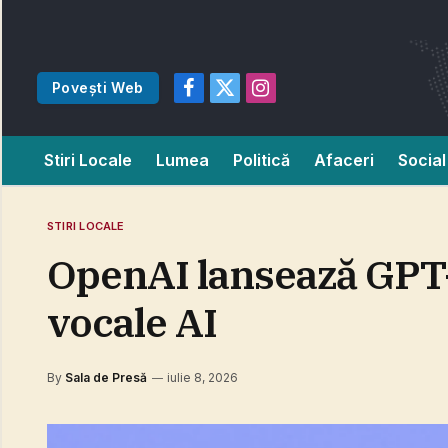
Povești Web
Facebook
X
Instagram
(Twitter)
Stiri Locale
Lumea
Politică
Afaceri
Social
STIRI LOCALE
OpenAI lansează GPT-
vocale AI
By
Sala de Presă
iulie 8, 2026