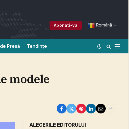
Română
Abonati-va
de Presă
Tendințe
de modele
ALEGERILE EDITORULUI