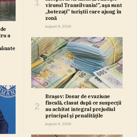
virusul Transilvania!”, aşa sunt
„botezaţi” turiştii care ajung în
zonă
august 6, 2026
 de
tru a
mânate
Braşov: Dosar de evaziune
fiscală, clasat după ce suspecţii
au achitat integral prejudiul
principal şi penalităţile
august 6, 2026