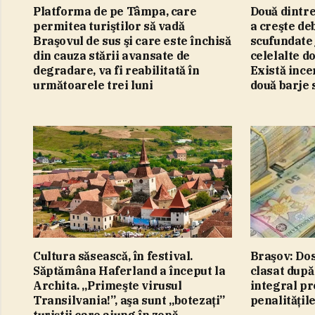
Platforma de pe Tâmpa, care
Două dintre
permitea turiştilor să vadă
a creşte deb
Braşovul de sus şi care este închisă
scufundate 
din cauza stării avansate de
celelalte d
degradare, va fi reabilitată în
Există ince
următoarele trei luni
două barje 
Cultura săsească, în festival.
Braşov: Dos
Săptămâna Haferland a început la
clasat după
Archita. „Primeşte virusul
integral pr
Transilvania!”, aşa sunt „botezaţi”
penalităţil