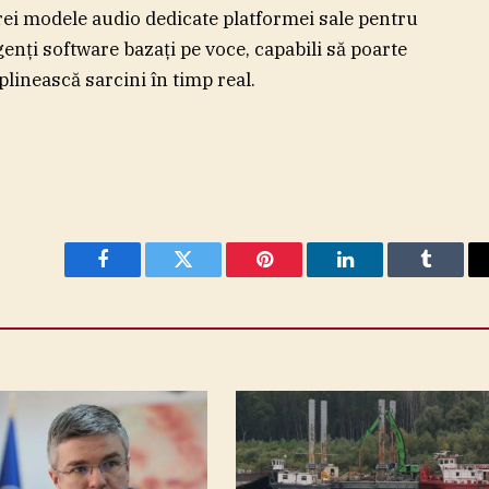
rei modele audio dedicate platformei sale pentru
genţi software bazaţi pe voce, capabili să poarte
plinească sarcini în timp real.
Facebook
Twitter
Pinterest
LinkedIn
Tumblr