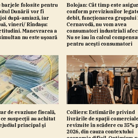
 barjele folosite pentru
Bolojan: Cât timp este asigur
itul Dunării vor fi
conform previziunilor legat
joi după-amiază, iar
debit, funcţionarea grupului 
ouă, vineri/ Rîndaşu:
Cernavodă, nu vom avea
rtitudini. Manevrarea a
consumatori industriali afect
simultan nu este uşoară
Nu se iau în calcul compensaţ
pentru aceşti consumatori
ar de evaziune fiscală,
Colliers: Estimările privind
 ce suspecţii au achitat
livrările de spaţii comerciale
ejudiul principal şi
revizuite în scădere cu 35% 
e
2026, din cauza contextului