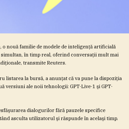
o nouă familie de modele de inteligenţă artificială
 simultan, în timp real, oferind conversaţii mult mai
adiţionale, transmite Reuters.
 listarea la bursă, a anunţat că va pune la dispoziţia
uă versiuni ale noii tehnologii: GPT-Live-1 şi GPT-
sfăşurarea dialogurilor fără pauzele specifice
utând asculta utilizatorul şi răspunde în acelaşi timp.