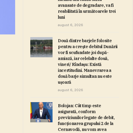
avansate de degradare, va fi
reabilitată în următoarele trei
luni
august 6, 2026
Două dintre barjele folosite
pentru a creşte debitul Dunării
vor fi scufundate joi după-
amiază, iar celelalte două,
vineri/ Rîndaşu: Există
incertitudini. Manevrarea a
două barje simultan nu este
uşoară
august 6, 2026
Bolojan: Cât timp este
asigurată, conform
previziunilor legate de debit,
funcţionarea grupului 2 de la
Cernavodă, nu vom avea