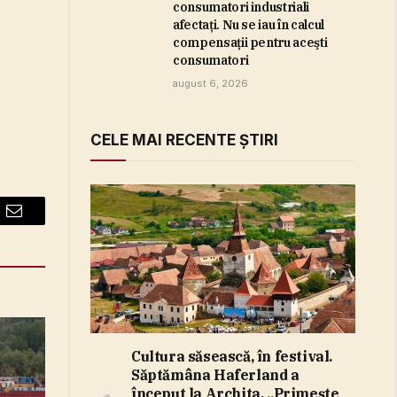
consumatori industriali
afectaţi. Nu se iau în calcul
compensaţii pentru aceşti
consumatori
august 6, 2026
CELE MAI RECENTE ȘTIRI
Email
Cultura săsească, în festival.
Săptămâna Haferland a
început la Archita. „Primeşte