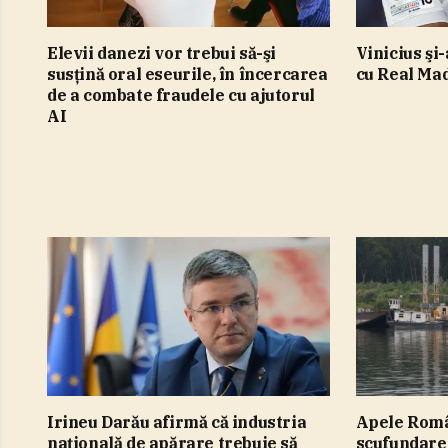
Elevii danezi vor trebui să-şi
Vinicius şi
susţină oral eseurile, în încercarea
cu Real Mad
de a combate fraudele cu ajutorul
AI
Irineu Darău afirmă că industria
Apele Româ
naţională de apărare trebuie să
scufundare 