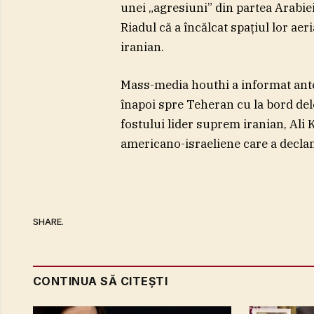
unei „agresiuni” din partea Arabie
Riadul că a încălcat spaţiul lor aer
iranian.
Mass-media houthi a informat anter
înapoi spre Teheran cu la bord dele
fostului lider suprem iranian, Ali 
americano-israeliene care a declan
SHARE.
CONTINUA SĂ CITEȘTI