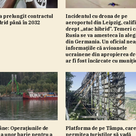
-a prelungit contractul
Incidentul cu drona de pe
rid până în 2032
aeroportul din Leipzig, calif
drept „atac hibrid”. Temeri c
Rusia se va amesteca în aleg
din Germania. Un oficial ne
informaţiile că avioanele
ucrainene din apropierea dr
ar fi fost încărcate cu muniţi
ne: Operaţiunile de
Platforma de pe Tâmpa, car
a unor barje pentru a
permitea turiştilor să vadă