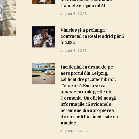
fraudele cu ajutorul AI
august 6, 2026
Vinicius şi-a prelungit
contractul cu Real Madrid până
în 2032
august 6, 2026
Incidentul cu drona de pe
aeroportul din Leipzig,
calificat drept „atac hibrid”.
Temeri că Rusia se va
amesteca în alegerile din
Germania. Un oficial neagă
informaţiile că avioanele
ucrainene din apropierea
dronei ar fi fost încărcate cu
muniţie
august 6, 2026