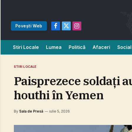
Povești Web
Facebook
X
Instagram
(Twitter)
Stiri Locale
Lumea
Politică
Afaceri
Social
STIRI LOCALE
Paisprezece soldaţi au
houthi în Yemen
By
Sala de Presă
iulie 5, 2026