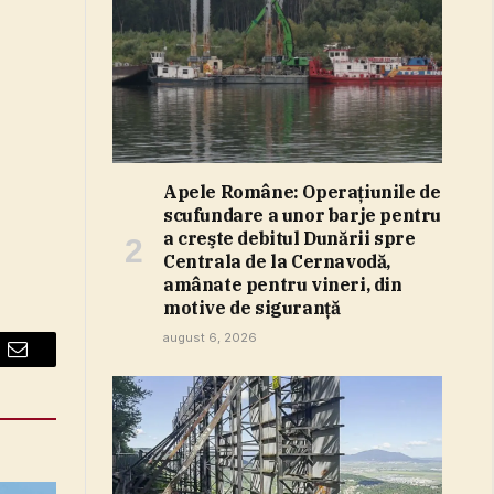
Apele Române: Operaţiunile de
scufundare a unor barje pentru
a creşte debitul Dunării spre
Centrala de la Cernavodă,
amânate pentru vineri, din
motive de siguranţă
august 6, 2026
Email