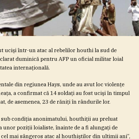
 ucişi într-un atac al rebelilor houthi la sud de
clarat duminică pentru AFP un oficial militar loial
atea internaţională.
ntale din regiunea Hays, unde au avut loc violenţe
eaţa, a confirmat că 14 soldaţi au fost ucişi în timpul
t, de asemenea, 23 de răniţi în rândurile lor.
it sub condiţia anonimatului, houthiţii au preluat
nor poziţii loialiste, înainte de a fi alungaţi de
cel mai sângeros atac al houthiştilor din ultimii ani”,