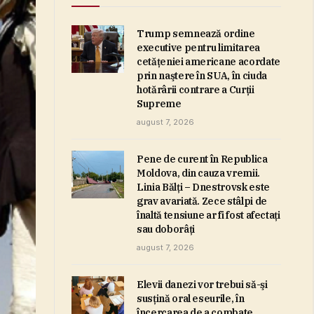
Trump semnează ordine
executive pentru limitarea
cetăţeniei americane acordate
prin naştere în SUA, în ciuda
hotărârii contrare a Curţii
Supreme
august 7, 2026
Pene de curent în Republica
Moldova, din cauza vremii.
Linia Bălţi – Dnestrovsk este
grav avariată. Zece stâlpi de
înaltă tensiune ar fi fost afectaţi
sau doborâţi
august 7, 2026
Elevii danezi vor trebui să-şi
susţină oral eseurile, în
încercarea de a combate