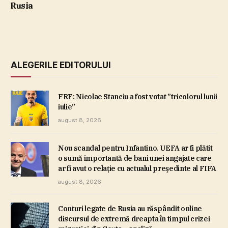
Rusia
ALEGERILE EDITORULUI
FRF: Nicolae Stanciu a fost votat ”tricolorul lunii
iulie”
august 8, 2026
Nou scandal pentru Infantino. UEFA ar fi plătit
o sumă importantă de bani unei angajate care
ar fi avut o relaţie cu actualul preşedinte al FIFA
august 8, 2026
Conturi legate de Rusia au răspândit online
discursul de extremă dreapta în timpul crizei