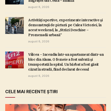
migraţiei din Ceuta – analiză
august 8, 2026
Activităţi sportive, experimente interactive şi
demonstraţii de pictură pe Calea Victoriei, în
acest weekend, la „Străzi Deschise –
Promenadă urbană”
august 8, 2026
Vâlcea – Incendiu într-un apartament dintr-un
bloc din Alunu. O femeie a fost salvată şi
transportată la spital. Un bărbat a fost găsit
căzut în stradă, fiind declarat decesul
august 8, 2026
CELE MAI RECENTE ȘTIRI