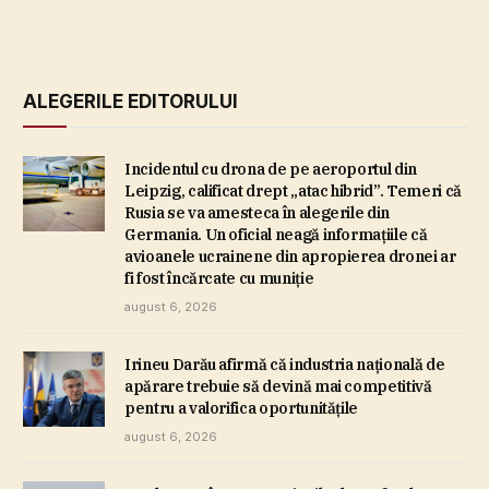
ALEGERILE EDITORULUI
Incidentul cu drona de pe aeroportul din
Leipzig, calificat drept „atac hibrid”. Temeri că
Rusia se va amesteca în alegerile din
Germania. Un oficial neagă informaţiile că
avioanele ucrainene din apropierea dronei ar
fi fost încărcate cu muniţie
august 6, 2026
Irineu Darău afirmă că industria naţională de
apărare trebuie să devină mai competitivă
pentru a valorifica oportunităţile
august 6, 2026