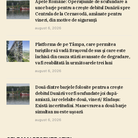
Apele Române: Operaţiunile de scufundare a
unor barje pentru a creşte debitul Dunării spre
Centrala de la Cernavodă, amânate pentru
vineri, din motive de siguranţă
august 6, 2026
Platforma de pe Tâmpa, care permitea
turiştilor să vadă Braşovul de sus şi care este
închisă din cauza stării avansate de degradare,
va fi reabilitată în următoarele trei luni
august 6, 2026
Două dintre barjele folosite pentru a creşte
debitul Dunării vor fi scufundate joi după-
amiază, iar celelalte două, vineri/ Rîndaşu:
Există incertitudini. Manevrarea a două barje
simultan nu este uşoară
august 6, 2026