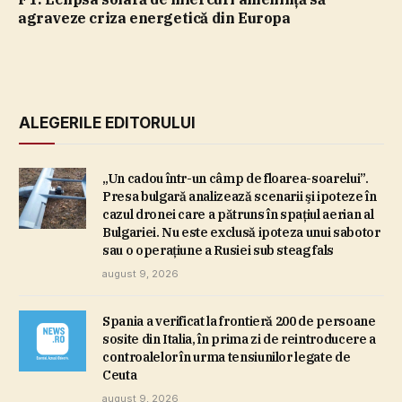
agraveze criza energetică din Europa
ALEGERILE EDITORULUI
„Un cadou într-un câmp de floarea-soarelui”.
Presa bulgară analizează scenarii şi ipoteze în
cazul dronei care a pătruns în spaţiul aerian al
Bulgariei. Nu este exclusă ipoteza unui sabotor
sau o operaţiune a Rusiei sub steag fals
august 9, 2026
Spania a verificat la frontieră 200 de persoane
sosite din Italia, în prima zi de reintroducere a
controalelor în urma tensiunilor legate de
Ceuta
august 9, 2026