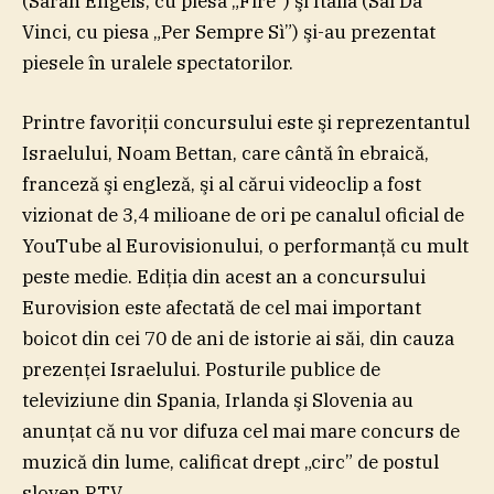
(Sarah Engels, cu piesa „Fire”) şi Italia (Sal Da
Vinci, cu piesa „Per Sempre Sì”) şi-au prezentat
piesele în uralele spectatorilor.
Printre favoriţii concursului este şi reprezentantul
Israelului, Noam Bettan, care cântă în ebraică,
franceză şi engleză, şi al cărui videoclip a fost
vizionat de 3,4 milioane de ori pe canalul oficial de
YouTube al Eurovisionului, o performanţă cu mult
peste medie. Ediţia din acest an a concursului
Eurovision este afectată de cel mai important
boicot din cei 70 de ani de istorie ai săi, din cauza
prezenţei Israelului. Posturile publice de
televiziune din Spania, Irlanda şi Slovenia au
anunţat că nu vor difuza cel mai mare concurs de
muzică din lume, calificat drept „circ” de postul
sloven RTV.