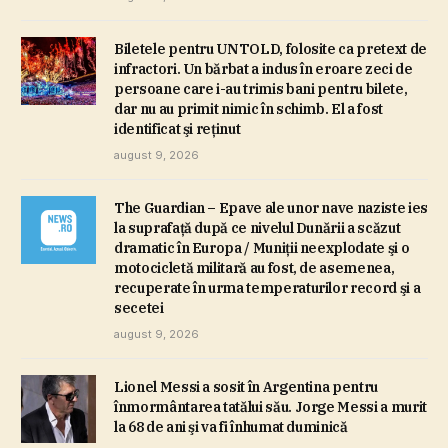
Biletele pentru UNTOLD, folosite ca pretext de
infractori. Un bărbat a indus în eroare zeci de
persoane care i-au trimis bani pentru bilete,
dar nu au primit nimic în schimb. El a fost
identificat şi reţinut
august 9, 2026
The Guardian – Epave ale unor nave naziste ies
la suprafaţă după ce nivelul Dunării a scăzut
dramatic în Europa / Muniţii neexplodate şi o
motocicletă militară au fost, de asemenea,
recuperate în urma temperaturilor record şi a
secetei
august 9, 2026
Lionel Messi a sosit în Argentina pentru
înmormântarea tatălui său. Jorge Messi a murit
la 68 de ani şi va fi înhumat duminică