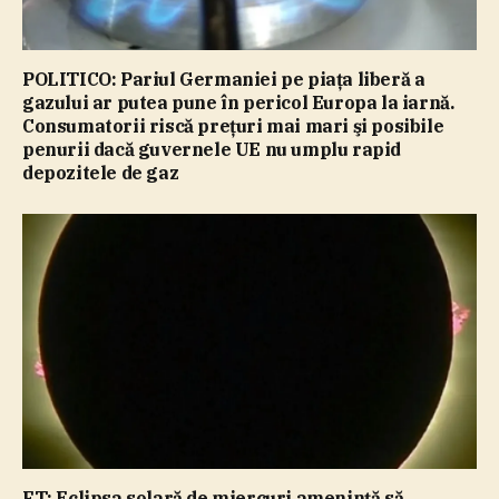
POLITICO: Pariul Germaniei pe piaţa liberă a
gazului ar putea pune în pericol Europa la iarnă.
Consumatorii riscă preţuri mai mari şi posibile
penurii dacă guvernele UE nu umplu rapid
depozitele de gaz
FT: Eclipsa solară de miercuri ameninţă să