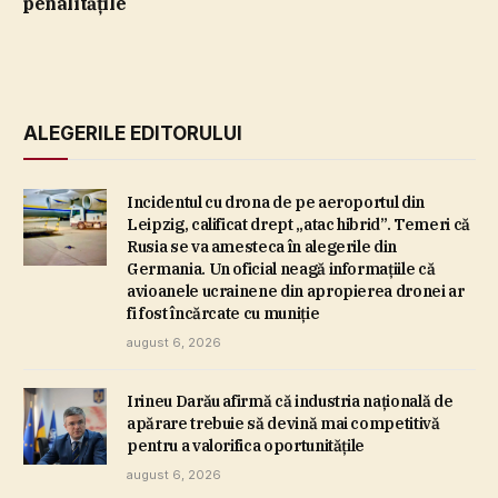
penalităţile
ALEGERILE EDITORULUI
Incidentul cu drona de pe aeroportul din
Leipzig, calificat drept „atac hibrid”. Temeri că
Rusia se va amesteca în alegerile din
Germania. Un oficial neagă informaţiile că
avioanele ucrainene din apropierea dronei ar
fi fost încărcate cu muniţie
august 6, 2026
Irineu Darău afirmă că industria naţională de
apărare trebuie să devină mai competitivă
pentru a valorifica oportunităţile
august 6, 2026