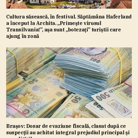
Cultura săsească, în festival. Săptămâna Haferland
a început la Archita. „Primeşte virusul
Transilvania!”, aşa sunt „botezaţi” turiştii care
ajung în zonă
Braşov: Dosar de evaziune fiscală, clasat după ce
suspecţii au achitat integral prejudiul principal şi