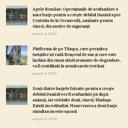
Apele Române: Operaţiunile de scufundare a
unor barje pentru a creşte debitul Dunării spre
Centrala de la Cernavodă, amânate pentru
vineri, din motive de siguranţă
august 6, 2026
Platforma de pe Tâmpa, care permitea
turiştilor să vadă Braşovul de sus şi care este
închisă din cauza stării avansate de degradare,
va fi reabilitată în următoarele trei luni
august 6, 2026
Două dintre barjele folosite pentru a creşte
debitul Dunării vor fi scufundate joi după-
amiază, iar celelalte două, vineri/ Rîndaşu:
Există incertitudini. Manevrarea a două barje
simultan nu este uşoară
august 6, 2026