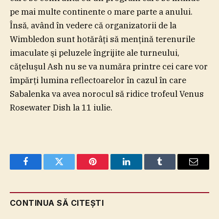
pe mai multe continente o mare parte a anului.
Însă, având în vedere că organizatorii de la
Wimbledon sunt hotărâţi să menţină terenurile
imaculate şi peluzele îngrijite ale turneului,
căţeluşul Ash nu se va număra printre cei care vor
împărţi lumina reflectoarelor în cazul în care
Sabalenka va avea norocul să ridice trofeul Venus
Rosewater Dish la 11 iulie.
Facebook
Twitter
Pinterest
LinkedIn
Tumblr
Email
CONTINUA SĂ CITEȘTI