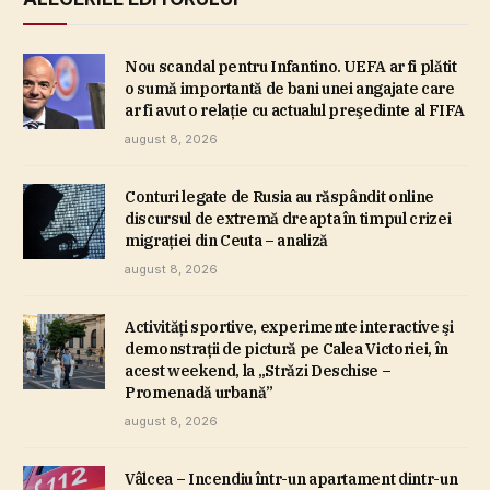
Nou scandal pentru Infantino. UEFA ar fi plătit
o sumă importantă de bani unei angajate care
ar fi avut o relaţie cu actualul preşedinte al FIFA
august 8, 2026
Conturi legate de Rusia au răspândit online
discursul de extremă dreapta în timpul crizei
migraţiei din Ceuta – analiză
august 8, 2026
Activităţi sportive, experimente interactive şi
demonstraţii de pictură pe Calea Victoriei, în
acest weekend, la „Străzi Deschise –
Promenadă urbană”
august 8, 2026
Vâlcea – Incendiu într-un apartament dintr-un