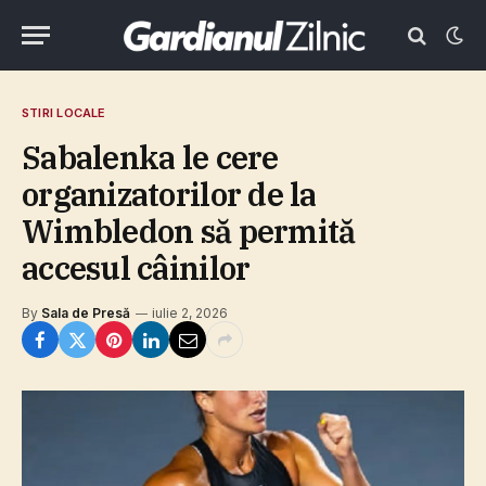
STIRI LOCALE
Sabalenka le cere
organizatorilor de la
Wimbledon să permită
accesul câinilor
By
Sala de Presă
iulie 2, 2026