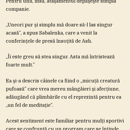
Pentru unii, însă, ataşamentul depăşeşte simpla
companie.
„Uneori pur şi simplu mă doare să-l las singur
acasă”, a spus Sabalenka, care a venit la
conferinţele de presă însoţită de Ash.
„Îi este greu să stea singur. Asta mă întristează
foarte mult.”
Ea şi-a descris câinele ca fiind o „micuţă creatură
pufoasă” care vrea mereu mângâieri şi afecţiune,
adăugând că plimbările cu el reprezintă pentru ea
„un fel de meditaţie”.
Acest sentiment este familiar pentru mulţi sportivi
care se confruntă cu un program care se întinde