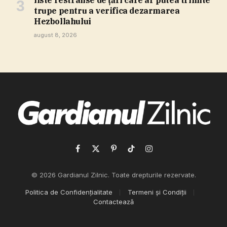
liste restrânse de ţări care ar putea trimite
trupe pentru a verifica dezarmarea
Hezbollahului
august 8, 2026
Facebook
X
Pinterest
TikTok
Instagram
(Twitter)
© 2026 Gardianul Zilnic. Toate drepturile rezervate.
Politica de Confidențialitate
Termeni și Condiții
Contactează