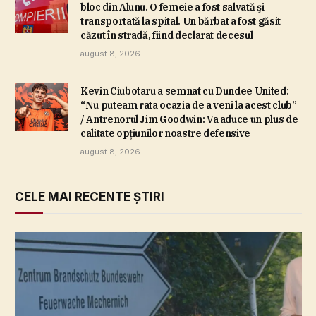
bloc din Alunu. O femeie a fost salvată şi
transportată la spital. Un bărbat a fost găsit
căzut în stradă, fiind declarat decesul
august 8, 2026
Kevin Ciubotaru a semnat cu Dundee United:
“Nu puteam rata ocazia de a veni la acest club”
/ Antrenorul Jim Goodwin: Va aduce un plus de
calitate opţiunilor noastre defensive
august 8, 2026
CELE MAI RECENTE ȘTIRI