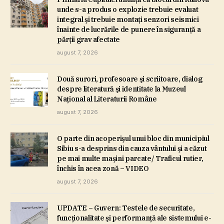
unde s-a produs o explozie trebuie evaluat
integral şi trebuie montaţi senzori seismici
înainte de lucrările de punere în siguranţă a
părţii grav afectate
august 7, 2026
Două surori, profesoare şi scriitoare, dialog
despre literatură şi identitate la Muzeul
Naţional al Literaturii Române
august 7, 2026
O parte din acoperişul unui bloc din municipiul
Sibiu s-a desprins din cauza vântului şi a căzut
pe mai multe maşini parcate/ Traficul rutier,
închis în acea zonă – VIDEO
august 7, 2026
UPDATE – Guvern: Testele de securitate,
funcţionalitate şi performanţă ale sistemului e-