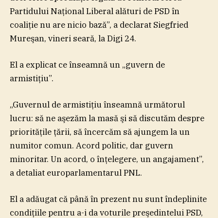
Partidului Naţional Liberal alături de PSD în
coaliţie nu are nicio bază”, a declarat Siegfried
Mureşan, vineri seară, la Digi 24.
El a explicat ce înseamnă un „guvern de
armistiţiu”.
„Guvernul de armistiţiu înseamnă următorul
lucru: să ne aşezăm la masă şi să discutăm despre
priorităţile ţării, să încercăm să ajungem la un
numitor comun. Acord politic, dar guvern
minoritar. Un acord, o înţelegere, un angajament”,
a detaliat europarlamentarul PNL.
El a adăugat că până în prezent nu sunt îndeplinite
condiţiile pentru a-i da voturile preşedintelui PSD,