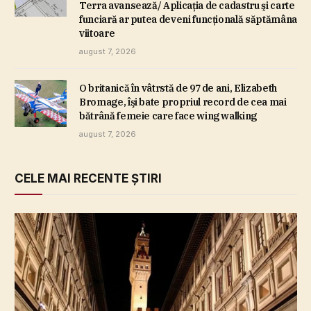
Terra avansează/ Aplicaţia de cadastru şi carte
funciară ar putea deveni funcţională săptămâna
viitoare
august 7, 2026
O britanică în vâtrstă de 97 de ani, Elizabeth
Bromage, îşi bate propriul record de cea mai
bătrână femeie care face wing walking
august 7, 2026
CELE MAI RECENTE ȘTIRI