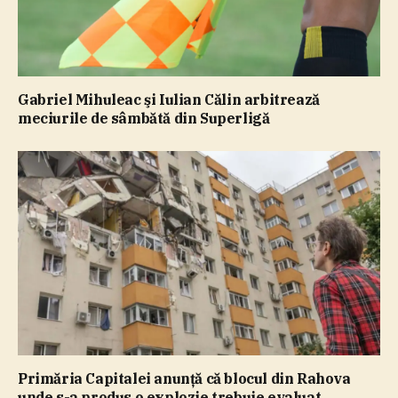
Gabriel Mihuleac şi Iulian Călin arbitrează
meciurile de sâmbătă din Superligă
Primăria Capitalei anunţă că blocul din Rahova
unde s-a produs o explozie trebuie evaluat