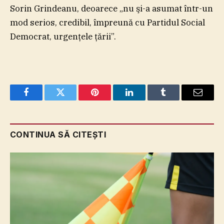
Sorin Grindeanu, deoarece „nu şi-a asumat într-un
mod serios, credibil, împreună cu Partidul Social
Democrat, urgenţele ţării”.
Facebook
Twitter
Pinterest
LinkedIn
Tumblr
Email
CONTINUA SĂ CITEȘTI