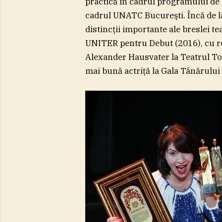
practică în cadrul programului de 
cadrul UNATC Bucureşti. Încă de la
distincţii importante ale breslei t
UNITER pentru Debut (2016), cu rol
Alexander Hausvater la Teatrul To
mai bună actriţă la Gala Tânărului