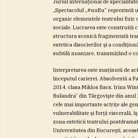
Juriul internaţional de specialitate
„Spectacolul „#nuEu” reprezintă u
organic elementele teatrului fizic
sociale. Lucrarea este construită 
structura scenică fragmentată tra
estetica disocierilor şi a condiţion
subtilă nuanţare, transmiţând o c
Interpretarea este susţinută de ac
începutul carierei. Absolventă a F
2014, clasa Miklos Bacs, Irina Wint
Bulandra” din Târgovişte din anul
cele mai importante actriţe ale gene
vulnerabilitate şi forţă viscerală, î
zona esteticii teatrului postdramati
Universitatea din Bucureşti, aceast