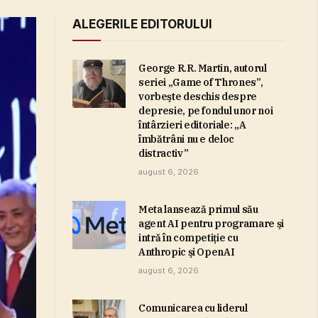
ALEGERILE EDITORULUI
George R.R. Martin, autorul
seriei „Game of Thrones”,
vorbeşte deschis despre
depresie, pe fondul unor noi
întârzieri editoriale: „A
îmbătrâni nu e deloc
distractiv”
august 6, 2026
Meta lansează primul său
agent AI pentru programare şi
intră în competiţie cu
Anthropic şi OpenAI
august 6, 2026
Comunicarea cu liderul