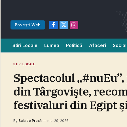
Povești Web
Facebook
X
Instagram
(Twitter)
Stiri Locale
Lumea
Politică
Afaceri
Social
STIRI LOCALE
Spectacolul „#nuEu”,
din Târgovişte, reco
festivaluri din Egipt
By
Sala de Presă
mai 29, 2026