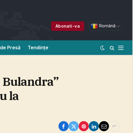
Română
Abonati-va
de Presă
Tendințe
y Bulandra”
u la