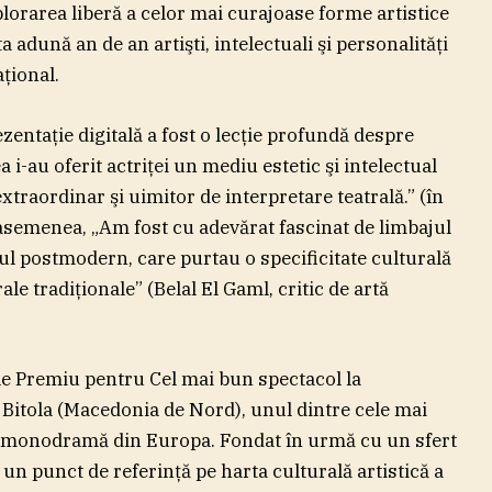
lorarea liberă a celor mai curajoase forme artistice
dună an de an artişti, intelectuali şi personalităţi
ţional.
ezentaţie digitală a fost o lecţie profundă despre
a i-au oferit actriţei un mediu estetic şi intelectual
xtraordinar şi uimitor de interpretare teatrală.” (în
semenea, „Am fost cu adevărat fascinat de limbajul
rul postmodern, care purtau o specificitate culturală
ale tradiţionale” (Belal El Gaml, critic de artă
le Premiu pentru Cel mai bun spectacol la
Bitola (Macedonia de Nord), unul dintre cele mai
 de monodramă din Europa. Fondat în urmă cu un sfert
te un punct de referinţă pe harta culturală artistică a