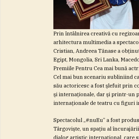
Prin întâlnirea creativă cu regiz
arhitectura multimedia a spectacol
Cristian, Andreea Tănase a obţinu
Egipt, Mongolia, Sri Lanka, Macedon
Premiile Pentru Cea mai bună actri
Cel mai bun scenariu subliniind ca
său actoricesc a fost şlefuit prin 
şi internaţionale, dar şi printr-un
internaţionale de teatru cu figuri 
Spectacolul „#nuEu” a fost produs
Târgovişte, un spaţiu al încurajării
dialog artistic internaţional care s