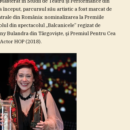
Masterat în Studii de Teatru şi Performance din
 început, parcursul său artistic a fost marcat de
eatrale din România: nominalizarea la Premiile
ul din spectacolul „Balcanicele” regizat de
ny Bulandra din Târgovişte, şi Premiul Pentru Cea
 Actor HOP (2018).