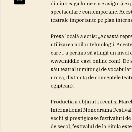
din întreaga lume care asigură exp
spectaculare contemporane. Acesta a
teatrale importante pe plan interna
Presa locală a scris: „Această repr
utilizarea noilor tehnologii. Aceste
care i-a permis să atingă un nivel e
www.middle-east-online.com). De a
său teatral uimitor şi de vocabula
unică, distinctă de conceptele teatr
egiptean).
Producţia a obţinut recent şi Mare
International Monodrama Festival 
vechi şi prestigioase festivaluri
de secol, festivalul de la Bitola es