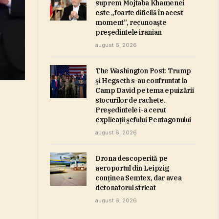
suprem Mojtaba Khamenei
este „foarte dificilă în acest
moment”, recunoaşte
preşedintele iranian
august 6, 2026
The Washington Post: Trump
şi Hegseth s-au confruntat la
Camp David pe tema epuizării
stocurilor de rachete.
Preşedintele i-a cerut
explicaţii şefului Pentagonului
august 6, 2026
Drona descoperită pe
aeroportul din Leipzig
conţinea Semtex, dar avea
detonatorul stricat
august 6, 2026