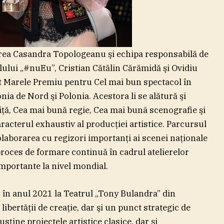
oarea Casandra Topologeanu şi echipa responsabilă de
ului „#nuEu”, Cristian Cătălin Cărămidă şi Ovidiu
t Marele Premiu pentru Cel mai bun spectacol în
ia de Nord şi Polonia. Acestora li se alătură şi
ţă, Cea mai bună regie, Cea mai bunã scenografie şi
racterul exhaustiv al producţiei artistice. Parcursul
colaborarea cu regizori importanţi ai scenei naţionale
 proces de formare continuă în cadrul atelierelor
importante la nivel mondial.
 în anul 2021 la Teatrul „Tony Bulandra” din
 libertăţii de creaţie, dar şi un punct strategic de
usţine proiectele artistice clasice, dar şi