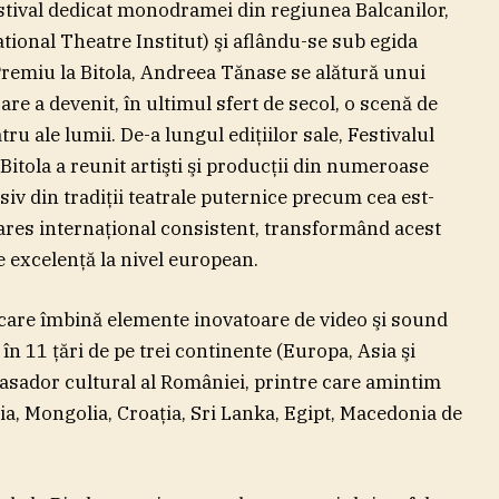
stival dedicat monodramei din regiunea Balcanilor,
ational Theatre Institut) şi aflându-se sub egida
remiu la Bitola, Andreea Tănase se alătură unui
care a devenit, în ultimul sfert de secol, o scenă de
tru ale lumii. De-a lungul ediţiilor sale, Festivalul
itola a reunit artişti şi producţii din numeroase
usiv din tradiţii teatrale puternice precum cea est-
ares internaţional consistent, transformând acest
de excelenţă la nivel european.
 care îmbină elemente inovatoare de video şi sound
n 11 ţări de pe trei continente (Europa, Asia şi
asador cultural al României, printre care amintim
ia, Mongolia, Croaţia, Sri Lanka, Egipt, Macedonia de