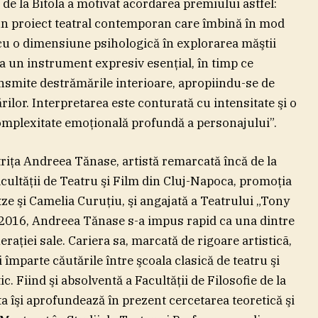
 de la Bitola a motivat acordarea premiului astfel:
n proiect teatral contemporan care îmbină în mod
 cu o dimensiune psihologică în explorarea măştii
ca un instrument expresiv esenţial, în timp ce
nsmite destrămările interioare, apropiindu-se de
ărilor. Interpretarea este conturată cu intensitate şi o
omplexitate emoţională profundă a personajului”.
triţa Andreea Tănase, artistă remarcată încă de la
acultăţii de Teatru şi Film din Cluj-Napoca, promoţia
ze şi Camelia Curuţiu, şi angajată a Teatrului „Tony
 2016, Andreea Tănase s-a impus rapid ca una dintre
raţiei sale. Cariera sa, marcată de rigoare artisticã,
şi împarte căutările între şcoala clasică de teatru şi
c. Fiind şi absolventă a Facultăţii de Filosofie de la
a îşi aprofundează în prezent cercetarea teoretică şi