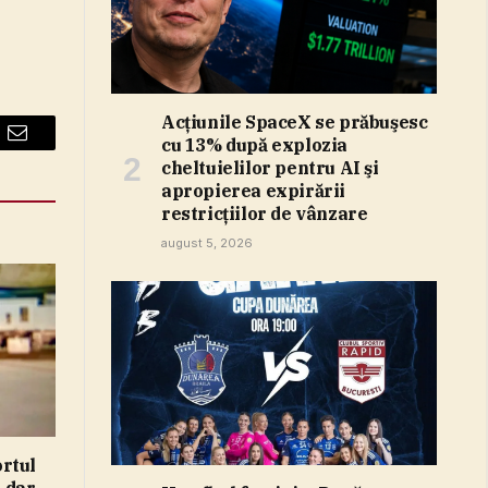
Acţiunile SpaceX se prăbuşesc
cu 13% după explozia
Email
cheltuielilor pentru AI şi
apropierea expirării
restricţiilor de vânzare
august 5, 2026
rtul