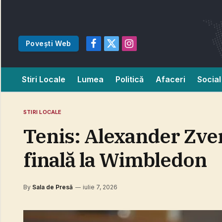
Povești Web
Facebook
X
Instagram
(Twitter)
Stiri Locale
Lumea
Politică
Afaceri
Social
STIRI LOCALE
Tenis: Alexander Zver
finală la Wimbledon
By
Sala de Presă
iulie 7, 2026