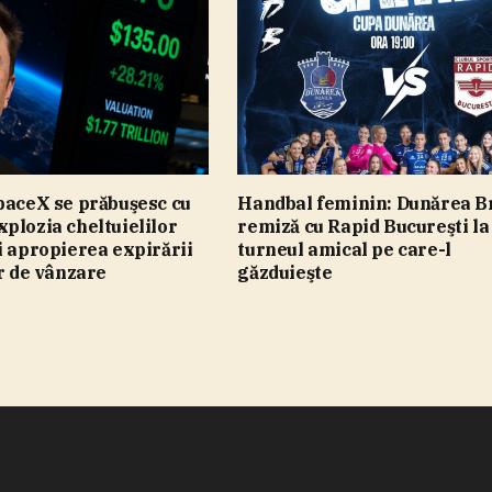
paceX se prăbuşesc cu
Handbal feminin: Dunărea Br
plozia cheltuielilor
remiză cu Rapid Bucureşti la
i apropierea expirării
turneul amical pe care-l
or de vânzare
găzduieşte