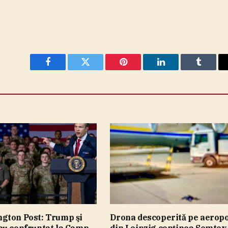
Facebook
Twitter
Pinterest
LinkedIn
Tumblr
gton Post: Trump şi
Drona descoperită pe aeropo