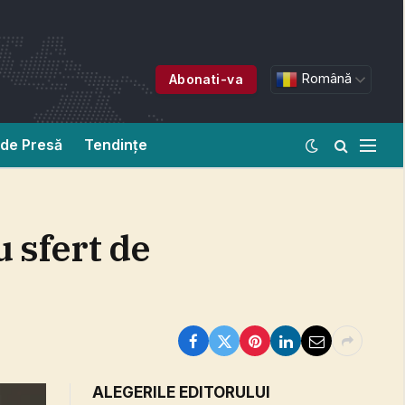
Română
Abonati-va
de Presă
Tendințe
 sfert de
ALEGERILE EDITORULUI