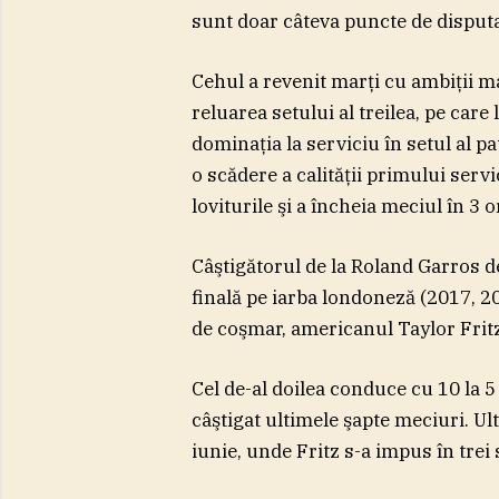
sunt doar câteva puncte de disputa
Cehul a revenit marţi cu ambiţii ma
reluarea setului al treilea, pe care
dominaţia la serviciu în setul al p
o scădere a calităţii primului servi
loviturile şi a încheia meciul în 3 
Câştigătorul de la Roland Garros de 
finală pe iarba londoneză (2017, 20
de coşmar, americanul Taylor Fritz 
Cel de-al doilea conduce cu 10 la 5 
câştigat ultimele şapte meciuri. Ul
iunie, unde Fritz s-a impus în trei 