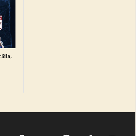
ăila,