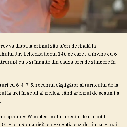
v va disputa primul său sfert de finală la
hului Jiri Lehecka (locul 14), pe care l-a învins cu 6-
întrerupt cu o zi înainte din cauza orei de stingere în
uri cu 6-4, 7-5, recentul câştigător al turneului de la
la trei în setul al treilea, când arbitrul de scaun i-a
e.
imp specifică Wimbledonului, meciurile nu pot fi
1:00 – ora României), cu excepţia cazului în care mai