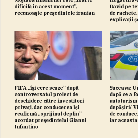
Mojtaba Khamenei este „foarte
Hegseth s-
dificilă în acest moment”,
David pe te
recunoaşte preşedintele iranian
de rachete.
explicaţii 
FIFA „îşi cere scuze” după
Suceava: Un
controversatul proiect de
după ce a fo
deschidere către investitori
autoturism,
privaţi, dar conducerea îşi
depăşiri/ V
reafirmă „sprijinul deplin”
de conducer
acordat preşedintelui Gianni
iar aceasta
Infantino