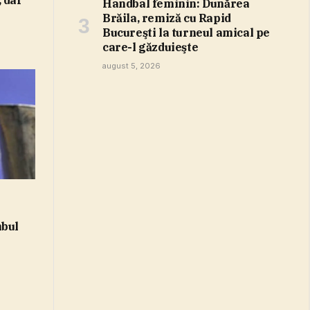
 dar
Handbal feminin: Dunărea
Brăila, remiză cu Rapid
Bucureşti la turneul amical pe
care-l găzduieşte
august 5, 2026
mbul