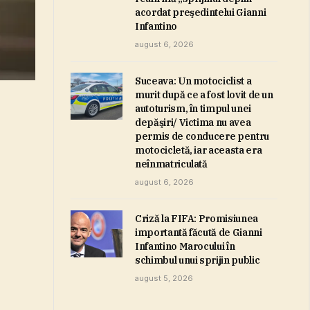
acordat preşedintelui Gianni
Infantino
august 6, 2026
Suceava: Un motociclist a
murit după ce a fost lovit de un
autoturism, în timpul unei
depăşiri/ Victima nu avea
permis de conducere pentru
motocicletă, iar aceasta era
neînmatriculată
august 6, 2026
Criză la FIFA: Promisiunea
importantă făcută de Gianni
Infantino Marocului în
schimbul unui sprijin public
august 5, 2026