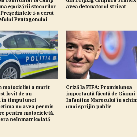
au confruntat la Camp
din Leipzig conţinea Semtex,
ma epuizării stocurilor
avea detonatorul stricat
 Preşedintele i-a cerut
şefului Pentagonului
 motociclist a murit
Criză la FIFA: Promisiunea
st lovit de un
importantă făcută de Gianni
 în timpul unei
Infantino Marocului în schi
ictima nu avea permis
unui sprijin public
e pentru motocicletă,
 era neînmatriculată