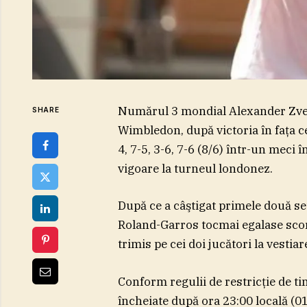
Numărul 3 mondial Alexander Zvere
SHARE
Wimbledon, după victoria în faţa ce
4, 7-5, 3-6, 7-6 (8/6) într-un meci 
vigoare la turneul londonez.
După ce a câştigat primele două set
Roland-Garros tocmai egalase scorul 
trimis pe cei doi jucători la vestiar
Conform regulii de restricţie de t
încheiate după ora 23:00 locală (0