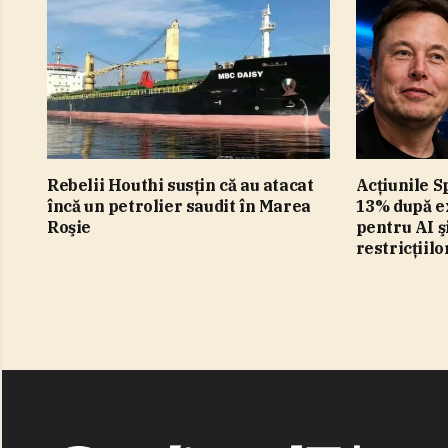
Rebelii Houthi susţin că au atacat
Acţiunile S
încă un petrolier saudit în Marea
13% după ex
Roşie
pentru AI ş
restricţiil