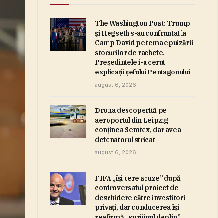
The Washington Post: Trump
şi Hegseth s-au confruntat la
Camp David pe tema epuizării
stocurilor de rachete.
Preşedintele i-a cerut
explicaţii şefului Pentagonului
august 6, 2026
Drona descoperită pe
aeroportul din Leipzig
conţinea Semtex, dar avea
detonatorul stricat
august 6, 2026
FIFA „îşi cere scuze” după
controversatul proiect de
deschidere către investitori
privaţi, dar conducerea îşi
reafirmă „sprijinul deplin”