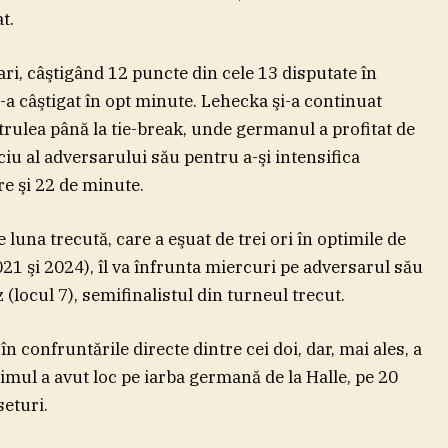
t.
ri, câştigând 12 puncte din cele 13 disputate în
 l-a câştigat în opt minute. Lehecka şi-a continuat
atrulea până la tie-break, unde germanul a profitat de
ciu al adversarului său pentru a-şi intensifica
ore şi 22 de minute.
luna trecută, care a eşuat de trei ori în optimile de
21 şi 2024), îl va înfrunta miercuri pe adversarul său
(locul 7), semifinalistul din turneul trecut.
în confruntările directe dintre cei doi, dar, mai ales, a
timul a avut loc pe iarba germană de la Halle, pe 20
seturi.