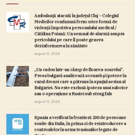
Ambulanţă atacată în judeţul Cluj – Colegiul
Medicilor condamnă ferm orice formă de
violenţă împotriva personalului medical /
Cătălina Poiană: Un semnal de alarmă asupra
pericolului pe care îl poate genera
dezinformarea în sănătate
august 9, 2026
„Un cadou într-un câmp de floarea-soarelui”.
Presa bulgară analizează scenarii şi ipoteze în
cazul dronei care a pătruns în spaţiul aerian al
Bulgariei. Nu este exclusă ipoteza unui sabotor
sau o operaţiune a Rusiei sub steag fals
august 9, 2026
Spania a verificat la frontieră 200 de persoane
sosite din Italia, în prima zi de reintroducere a
controalelor în urma tensiunilor legate de