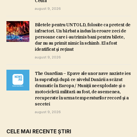
Ceuta
august 9, 2026
Biletele pentru UNTOLD, folosite ca pretext de
infractori. Un bărbat a indus în eroare zeci de
persoane care i-au trimis bani pentru bilete,
dar nu au primit nimic în schimb. El a fost
identificat şi reţinut
august 9, 2026
The Guardian – Epave ale unor nave naziste ies
la suprafaţă după ce nivelul Dunării a scăzut
dramatic în Europa / Muniţii neexplodate şi o
motocicletă militară au fost, de asemenea,
recuperate în urma temperaturilor record şi a
secetei
august 9, 2026
CELE MAI RECENTE ȘTIRI