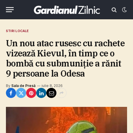
STIRI LOCALE
Un nou atac rusesc cu rachete
vizează Kievul, în timp ce o
bombă cu submuniţie a rănit
9 persoane la Odesa
By
Sala de Presă
iulie 8, 2026