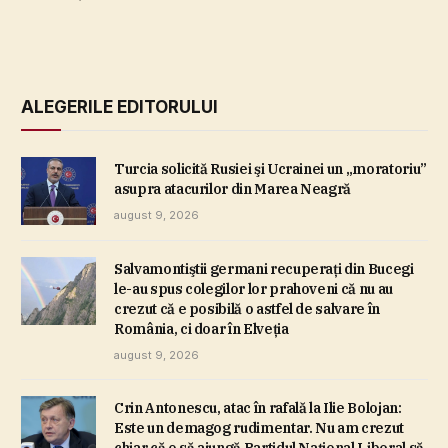
ALEGERILE EDITORULUI
Turcia solicită Rusiei şi Ucrainei un „moratoriu”
asupra atacurilor din Marea Neagră
august 9, 2026
Salvamontiştii germani recuperaţi din Bucegi
le-au spus colegilor lor prahoveni că nu au
crezut că e posibilă o astfel de salvare în
România, ci doar în Elveţia
august 9, 2026
Crin Antonescu, atac în rafală la Ilie Bolojan:
Este un demagog rudimentar. Nu am crezut