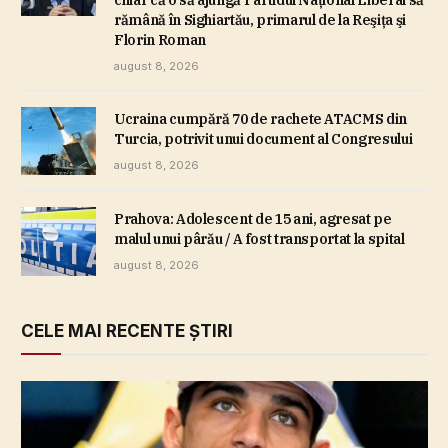
chiar că o să ajungă Partidul Naţional Liberal să
rămână în Sighiartău, primarul de la Reşiţa şi
Florin Roman
august 8, 2026
Ucraina cumpără 70 de rachete ATACMS din
Turcia, potrivit unui document al Congresului
august 8, 2026
Prahova: Adolescent de 15 ani, agresat pe
malul unui pârău / A fost transportat la spital
august 8, 2026
CELE MAI RECENTE ȘTIRI