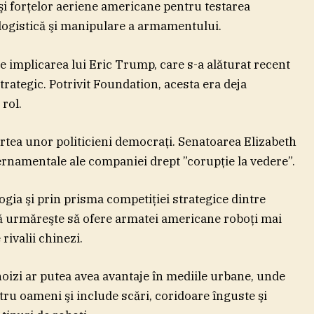
 şi forţelor aeriene americane pentru testarea
e, logistică şi manipulare a armamentului.
e implicarea lui Eric Trump, care s-a alăturat recent
trategic. Potrivit Foundation, acesta era deja
 rol.
artea unor politicieni democraţi. Senatoarea Elizabeth
ernamentale ale companiei drept ”corupţie la vedere”.
ia şi prin prisma competiţiei strategice dintre
că urmăreşte să ofere armatei americane roboţi mai
rivalii chinezi.
oizi ar putea avea avantaje în mediile urbane, unde
ru oameni şi include scări, coridoare înguste şi