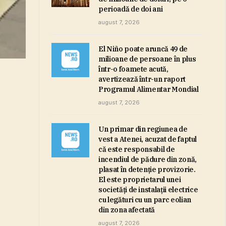
perioadă de doi ani
august 7, 2026
El Niño poate aruncă 49 de
milioane de persoane în plus
într-o foamete acută,
avertizează într-un raport
Programul Alimentar Mondial
august 7, 2026
Un primar din regiunea de
vest a Atenei, acuzat de faptul
că este responsabil de
incendiul de pădure din zonă,
plasat în detenţie provizorie.
El este proprietarul unei
societăţi de instalaţii electrice
cu legături cu un parc eolian
din zona afectată
august 7, 2026