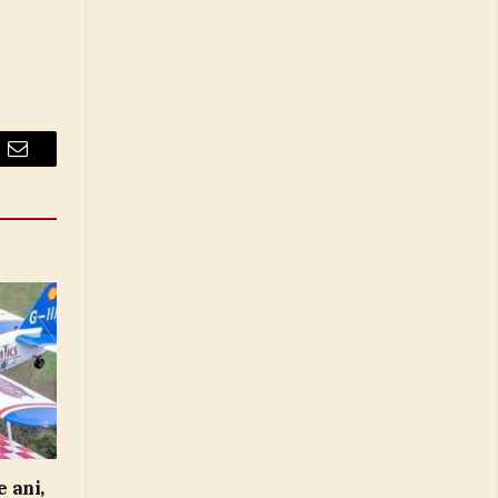
Email
e ani,