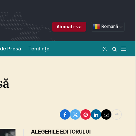
Română
Abonati-va
de Presă
Tendințe
să
ALEGERILE EDITORULUI