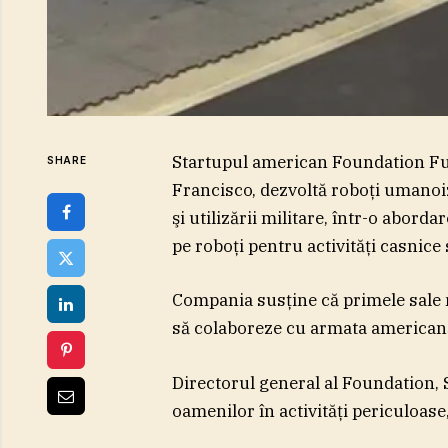
Startupul american Foundation Futu
SHARE
Francisco, dezvoltă roboţi umanoizi
şi utilizării militare, într-o abord
pe roboţi pentru activităţi casnice
Compania susţine că primele sale m
să colaboreze cu armata americană
Directorul general al Foundation, 
oamenilor în activităţi periculoase,