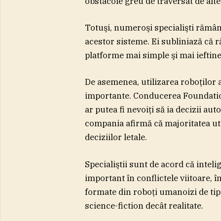
obstacole greu de traversat de alte 
Totuşi, numeroşi specialişti rămân 
acestor sisteme. Ei subliniază că 
platforme mai simple şi mai ieftine,
De asemenea, utilizarea roboţilor 
importante. Conducerea Foundation 
ar putea fi nevoiţi să ia decizii au
compania afirmă că majoritatea ut
deciziilor letale.
Specialiştii sunt de acord că intelig
important în conflictele viitoare,
formate din roboţi umanoizi de t
science-fiction decât realitate.