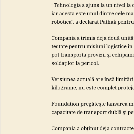
”Tehnologia a ajuns la un nivel la
iar acesta este unul dintre cele ma
robotica”, a declarat Pathak pentr
Compania a trimis deja două unită
testate pentru misiuni logistice în z
pot transporta provizii şi echipam
soldaţilor la pericol.
Versiunea actuală are însă limităr
kilograme, nu este complet proteja
Foundation pregăteşte lansarea mo
capacitate de transport dublă şi p
Compania a obţinut deja contracte 