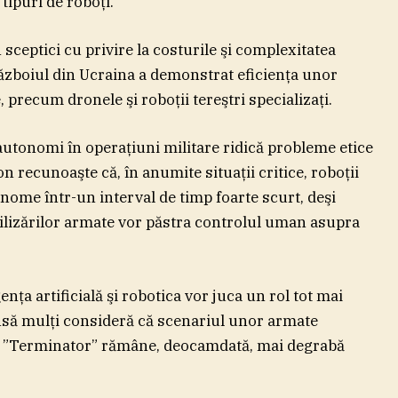
tipuri de roboţi.
sceptici cu privire la costurile şi complexitatea
războiul din Ucraina a demonstrat eficienţa unor
 precum dronele şi roboţii tereştri specializaţi.
autonomi în operaţiuni militare ridică probleme etice
recunoaşte că, în anumite situaţii critice, roboţii
tonome într-un interval de timp foarte scurt, deşi
ilizărilor armate vor păstra controlul uman asupra
enţa artificială şi robotica vor juca un rol tot mai
 însă mulţi consideră că scenariul unor armate
ip ”Terminator” rămâne, deocamdată, mai degrabă