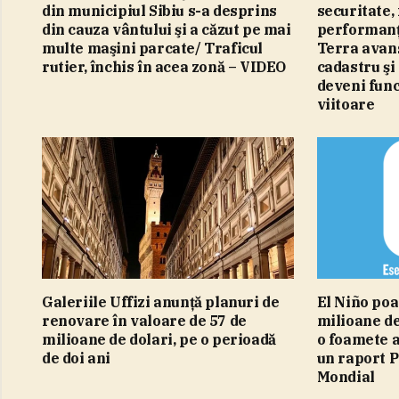
din municipiul Sibiu s-a desprins
securitate, 
din cauza vântului şi a căzut pe mai
performanţă
multe maşini parcate/ Traficul
Terra avans
rutier, închis în acea zonă – VIDEO
cadastru şi
deveni fun
viitoare
Galeriile Uffizi anunţă planuri de
El Niño poa
renovare în valoare de 57 de
milioane de
milioane de dolari, pe o perioadă
o foamete a
de doi ani
un raport 
Mondial