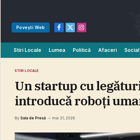
Povești Web
Facebook
X
Instagram
(Twitter)
Stiri Locale
Lumea
Politică
Afaceri
Social
STIRI LOCALE
Un startup cu legătur
introducă roboţi uma
By
Sala de Presă
mai 31, 2026