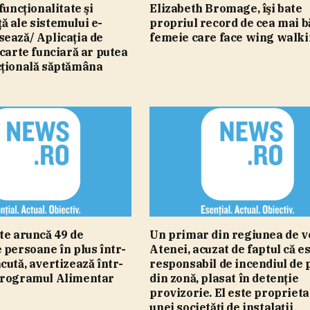
funcţionalitate şi
Elizabeth Bromage, îşi bate
 ale sistemului e-
propriul record de cea mai 
ează/ Aplicaţia de
femeie care face wing walk
 carte funciară ar putea
cţională săptămâna
te aruncă 49 de
Un primar din regiunea de v
 persoane în plus într-
Atenei, acuzat de faptul că e
cută, avertizează într-
responsabil de incendiul de
Programul Alimentar
din zonă, plasat în detenţie
provizorie. El este proprieta
unei societăţi de instalaţii