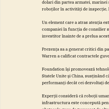
dolari din partea armatei, marinei
roboţilor în activităţi de inspecţi
Un element care a atras atenţia est
companiei în funcţia de consilier s
investitor înainte de a prelua acest
Prezenţa sa a generat critici din p
Warren a calificat contractele guv
Foundation îşi promovează tehnolog
Statele Unite şi China, susţinând 
performanţi decât cei dezvoltaţi de 
Experţii consideră că roboţii uman
infrastructura este concepută pent