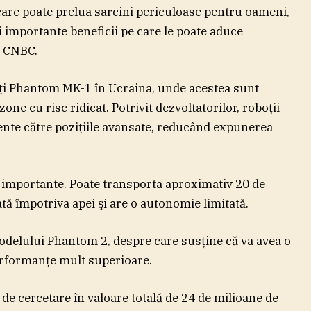
 care poate prelua sarcini periculoase pentru oameni,
i importante beneficii pe care le poate aduce
u CNBC.
ţi Phantom MK-1 în Ucraina, unde acestea sunt
one cu risc ridicat. Potrivit dezvoltatorilor, roboţii
ente către poziţiile avansate, reducând expunerea
i importante. Poate transporta aproximativ 20 de
tă împotriva apei şi are o autonomie limitată.
delului Phantom 2, despre care susţine că va avea o
erformanţe mult superioare.
de cercetare în valoare totală de 24 de milioane de