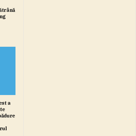
bătrână
ing
est a
ste
 pădure
rul