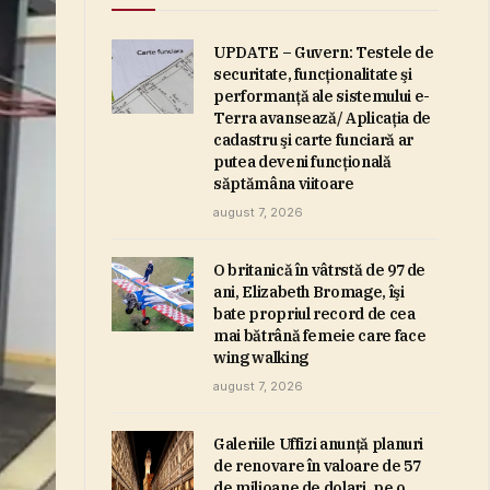
UPDATE – Guvern: Testele de
securitate, funcţionalitate şi
performanţă ale sistemului e-
Terra avansează/ Aplicaţia de
cadastru şi carte funciară ar
putea deveni funcţională
săptămâna viitoare
august 7, 2026
O britanică în vâtrstă de 97 de
ani, Elizabeth Bromage, îşi
bate propriul record de cea
mai bătrână femeie care face
wing walking
august 7, 2026
Galeriile Uffizi anunţă planuri
de renovare în valoare de 57
de milioane de dolari, pe o