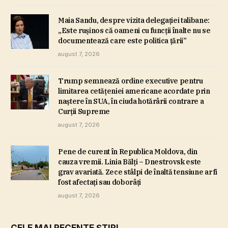
Maia Sandu, despre vizita delegaţiei talibane:
„Este ruşinos că oameni cu funcţii înalte nu se
documentează care este politica ţării”
august 7, 2026
Trump semnează ordine executive pentru
limitarea cetăţeniei americane acordate prin
naştere în SUA, în ciuda hotărârii contrare a
Curţii Supreme
august 7, 2026
Pene de curent în Republica Moldova, din
cauza vremii. Linia Bălţi – Dnestrovsk este
grav avariată. Zece stâlpi de înaltă tensiune ar fi
fost afectaţi sau doborâţi
august 7, 2026