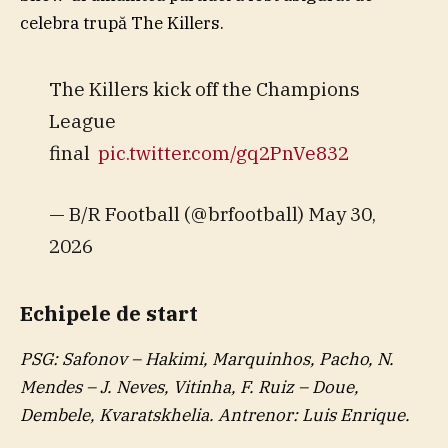
celebra trupă The Killers.
The Killers kick off the Champions
League
final
pic.twitter.com/gq2PnVe832
— B/R Football (@brfootball) May 30,
2026
Echipele de start
PSG: Safonov – Hakimi, Marquinhos, Pacho, N.
Mendes – J. Neves, Vitinha, F. Ruiz – Doue,
Dembele, Kvaratskhelia. Antrenor: Luis Enrique.