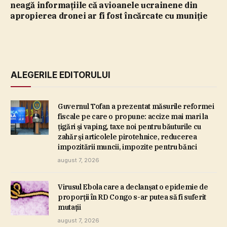
neagă informaţiile că avioanele ucrainene din
apropierea dronei ar fi fost încărcate cu muniţie
ALEGERILE EDITORULUI
Guvernul Tofan a prezentat măsurile reformei
fiscale pe care o propune: accize mai mari la
ţigări şi vaping, taxe noi pentru băuturile cu
zahăr şi articolele pirotehnice, reducerea
impozitării muncii, impozite pentru bănci
august 7, 2026
Virusul Ebola care a declanşat o epidemie de
proporţii în RD Congo s-ar putea să fi suferit
mutaţii
august 7, 2026