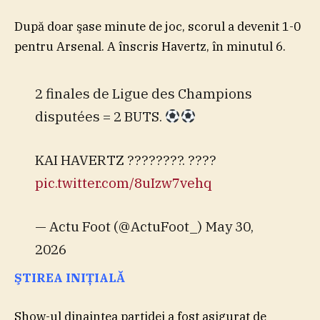
După doar şase minute de joc, scorul a devenit 1-0
pentru Arsenal. A înscris Havertz, în minutul 6.
2 finales de Ligue des Champions
disputées = 2 BUTS.
KAI HAVERTZ ????????. ????
pic.twitter.com/8uIzw7vehq
— Actu Foot (@ActuFoot_) May 30,
2026
ŞTIREA INIŢIALĂ
Show-ul dinaintea partidei a fost asigurat de