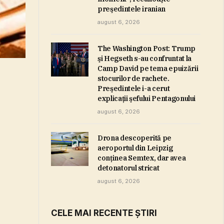
preşedintele iranian
august 6, 2026
The Washington Post: Trump
şi Hegseth s-au confruntat la
Camp David pe tema epuizării
stocurilor de rachete.
Preşedintele i-a cerut
explicaţii şefului Pentagonului
august 6, 2026
Drona descoperită pe
aeroportul din Leipzig
conţinea Semtex, dar avea
detonatorul stricat
august 6, 2026
CELE MAI RECENTE ȘTIRI