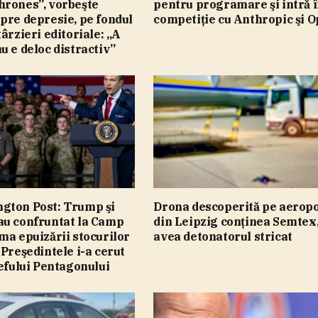
hrones”, vorbeşte
pentru programare şi intră 
pre depresie, pe fondul
competiţie cu Anthropic şi 
târzieri editoriale: „A
u e deloc distractiv”
gton Post: Trump şi
Drona descoperită pe aeropo
au confruntat la Camp
din Leipzig conţinea Semtex,
ma epuizării stocurilor
avea detonatorul stricat
 Preşedintele i-a cerut
şefului Pentagonului