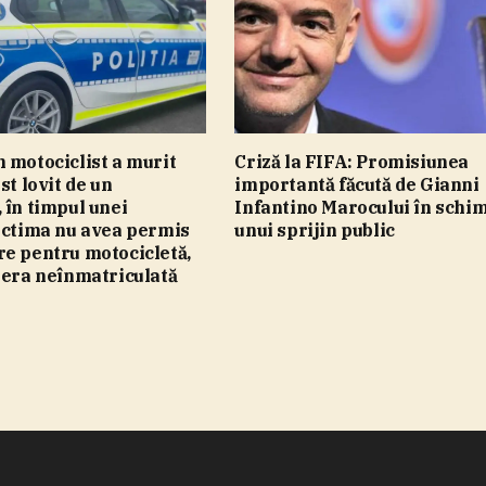
 motociclist a murit
Criză la FIFA: Promisiunea
st lovit de un
importantă făcută de Gianni
 în timpul unei
Infantino Marocului în schi
ictima nu avea permis
unui sprijin public
e pentru motocicletă,
 era neînmatriculată