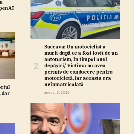
în
OpenAI
Suceava: Un motociclist a
murit după ce a fost lovit de un
autoturism, în timpul unei
depăşiri/ Victima nu avea
permis de conducere pentru
motocicletă, iar aceasta era
neînmatriculată
rtul
 dar
august 6, 2026