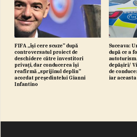
FIFA „îşi cere scuze” după
Suceava: Un
controversatul proiect de
după ce a fo
deschidere către investitori
autoturism,
privaţi, dar conducerea îşi
depăşiri/ V
reafirmă „sprijinul deplin”
de conducer
acordat preşedintelui Gianni
iar aceasta
Infantino