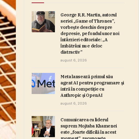
George R.R. Martin, autorul
seriei „Game of Thrones”,
vorbeşte deschis despre
depresie, pe fondul unor noi
întârzieri editoriale: „A
îmbătrâni nu e deloc
distractiv”
august 6, 2026
Meta lansează primul său
agent AI pentru programare şi
intră în competiţie cu
Anthropic şi OpenAI
august 6, 2026
Comunicarea cu liderul
suprem Mojtaba Khamenei
este „foarte dificilă în acest
moment”, recunoaşte