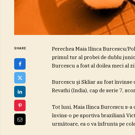
Perechea Maia Ilinca Burcescu/Poli
SHARE
primul tur al probei de dublu juni
Burcescu a fost al doilea meci al zil
Burcescu şi Skliar au fost învins
Revathi (India), cap de serie 7, sco
Tot luni, Maia Ilinca Burcescu s-a 
învins-o pe sportiva braziliană Vict
următoare, ea o va înfrunta pe coleg