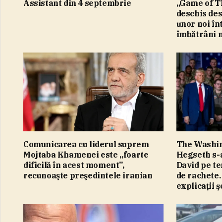
Assistant din 4 septembrie
„Game of T
deschis des
unor noi în
îmbătrâni n
Comunicarea cu liderul suprem
The Washin
Mojtaba Khamenei este „foarte
Hegseth s-
dificilă în acest moment”,
David pe te
recunoaşte preşedintele iranian
de rachete.
explicaţii 