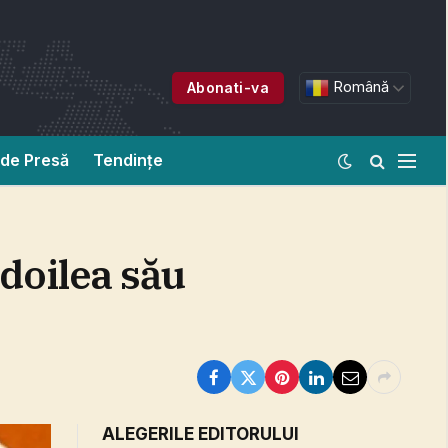
Română
Abonati-va
de Presă
Tendințe
doilea său
ALEGERILE EDITORULUI