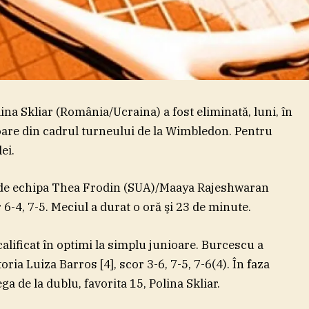
na Skliar (România/Ucraina) a fost eliminată, luni, în
oare din cadrul turneului de la Wimbledon. Pentru
ei.
e de echipa Thea Frodin (SUA)/Maaya Rajeshwaran
r 6-4, 7-5. Meciul a durat o oră şi 23 de minute.
calificat în optimi la simplu junioare. Burcescu a
oria Luiza Barros [4], scor 3-6, 7-5, 7-6(4). În faza
a de la dublu, favorita 15, Polina Skliar.