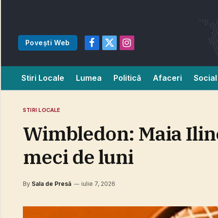
Povești Web
Facebook
X
Instagram
(Twitter)
Stiri Locale
Lumea
Politică
Afaceri
Social
STIRI LOCALE
Wimbledon: Maia Ilinc
meci de luni
By
Sala de Presă
iulie 7, 2026