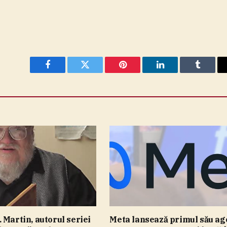
Facebook
Twitter
Pinterest
LinkedIn
Tumblr
 Martin, autorul seriei
Meta lansează primul său ag