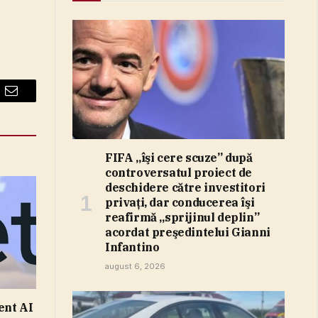
Email
FIFA „îşi cere scuze” după
controversatul proiect de
deschidere către investitori
privaţi, dar conducerea îşi
reafirmă „sprijinul deplin”
acordat preşedintelui Gianni
Infantino
august 6, 2026
ent AI