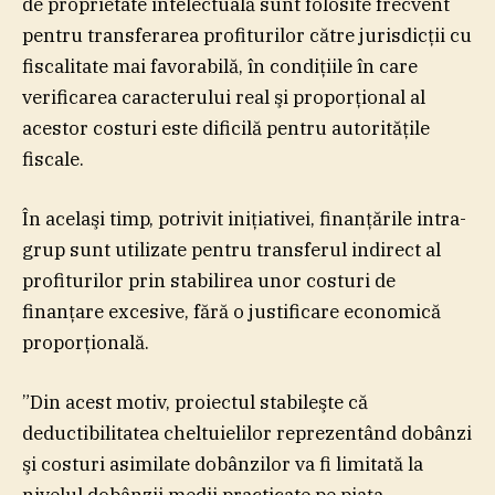
de proprietate intelectuală sunt folosite frecvent
pentru transferarea profiturilor către jurisdicţii cu
fiscalitate mai favorabilă, în condiţiile în care
verificarea caracterului real şi proporţional al
acestor costuri este dificilă pentru autorităţile
fiscale.
În acelaşi timp, potrivit iniţiativei, finanţările intra-
grup sunt utilizate pentru transferul indirect al
profiturilor prin stabilirea unor costuri de
finanţare excesive, fără o justificare economică
proporţională.
”Din acest motiv, proiectul stabileşte că
deductibilitatea cheltuielilor reprezentând dobânzi
şi costuri asimilate dobânzilor va fi limitată la
nivelul dobânzii medii practicate pe piaţa