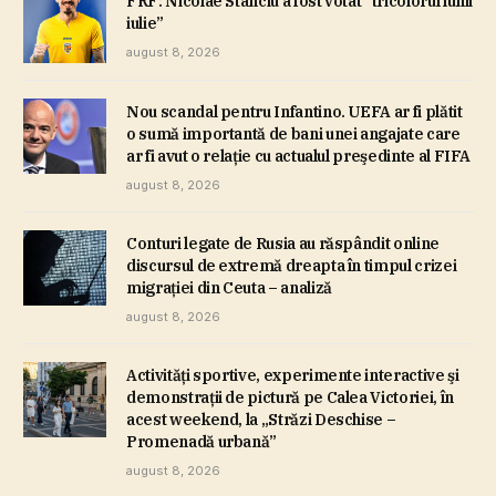
FRF: Nicolae Stanciu a fost votat ”tricolorul lunii
iulie”
august 8, 2026
Nou scandal pentru Infantino. UEFA ar fi plătit
o sumă importantă de bani unei angajate care
ar fi avut o relaţie cu actualul preşedinte al FIFA
august 8, 2026
Conturi legate de Rusia au răspândit online
discursul de extremă dreapta în timpul crizei
migraţiei din Ceuta – analiză
august 8, 2026
Activităţi sportive, experimente interactive şi
demonstraţii de pictură pe Calea Victoriei, în
acest weekend, la „Străzi Deschise –
Promenadă urbană”
august 8, 2026