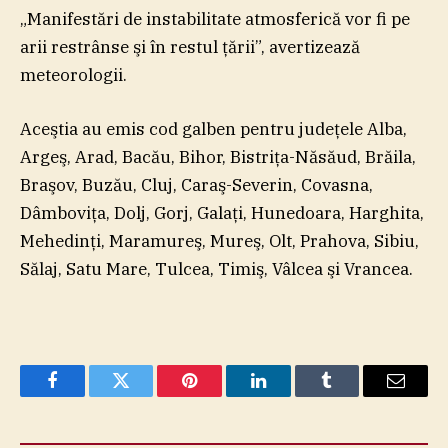
„Manifestări de instabilitate atmosferică vor fi pe
arii restrânse şi în restul ţării”, avertizează
meteorologii.
Aceştia au emis cod galben pentru judeţele Alba,
Argeş, Arad, Bacău, Bihor, Bistriţa-Năsăud, Brăila,
Braşov, Buzău, Cluj, Caraş-Severin, Covasna,
Dâmboviţa, Dolj, Gorj, Galaţi, Hunedoara, Harghita,
Mehedinţi, Maramureş, Mureş, Olt, Prahova, Sibiu,
Sălaj, Satu Mare, Tulcea, Timiş, Vâlcea şi Vrancea.
Facebook
Twitter
Pinterest
LinkedIn
Tumblr
Email