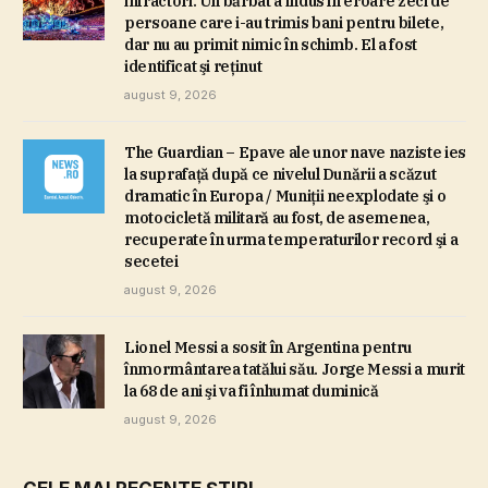
infractori. Un bărbat a indus în eroare zeci de
persoane care i-au trimis bani pentru bilete,
dar nu au primit nimic în schimb. El a fost
identificat şi reţinut
august 9, 2026
The Guardian – Epave ale unor nave naziste ies
la suprafaţă după ce nivelul Dunării a scăzut
dramatic în Europa / Muniţii neexplodate şi o
motocicletă militară au fost, de asemenea,
recuperate în urma temperaturilor record şi a
secetei
august 9, 2026
Lionel Messi a sosit în Argentina pentru
înmormântarea tatălui său. Jorge Messi a murit
la 68 de ani şi va fi înhumat duminică
august 9, 2026