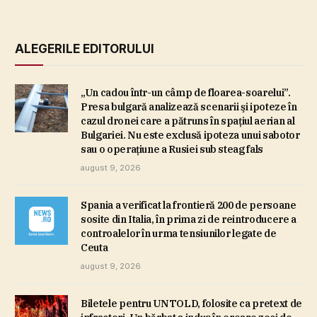
ALEGERILE EDITORULUI
„Un cadou într-un câmp de floarea-soarelui”.
Presa bulgară analizează scenarii şi ipoteze în
cazul dronei care a pătruns în spaţiul aerian al
Bulgariei. Nu este exclusă ipoteza unui sabotor
sau o operaţiune a Rusiei sub steag fals
august 9, 2026
Spania a verificat la frontieră 200 de persoane
sosite din Italia, în prima zi de reintroducere a
controalelor în urma tensiunilor legate de
Ceuta
august 9, 2026
Biletele pentru UNTOLD, folosite ca pretext de