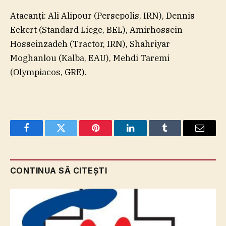
Atacanţi: Ali Alipour (Persepolis, IRN), Dennis
Eckert (Standard Liege, BEL), Amirhossein
Hosseinzadeh (Tractor, IRN), Shahriyar
Moghanlou (Kalba, EAU), Mehdi Taremi
(Olympiacos, GRE).
Facebook
Twitter
Pinterest
LinkedIn
Tumblr
Email
CONTINUA SĂ CITEȘTI