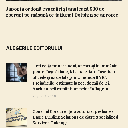
Japonia ordonă evacuări şi anulează 500 de
zboruri pe măsură ce taifunul Dolphin se apropie
ALEGERILE EDITORULUI
Trei cetăţeni ucraineni, anchetaţi în România
pentru înşelăciune, fals material în înscrisuri
oficiale şi uz de fals prin „metoda BNR”.
Prejudiciile, estimate la zeci de mii de lei.
Anchetatorii români i-au prins în flagrant
august 7, 2026
Consiliul Concurenţei a autorizat preluarea
Engie Building Solutions de către Specialized
Services Holdings