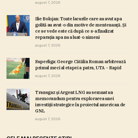
august 7, 2026
Ilie Bolojan: Toate lacurile care au avut apa
golită au avut-o din motive de mentenanţă. Şi
ce se vede este că după ce s-a finalizat
reparaţia apa nu a luat-o nimeni
august 7, 2026
Superliga: George Cătălin Roman arbitrează
primul meci al etapei a patra, UTA – Rapid
august 7, 2026
Transgaz şi Argent LNG au semnat un
memorandum pentru explorarea unei
investiţii strategice în proiectul american de
GNL
august 7, 2026