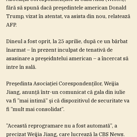
fără să spună dacă preşedintele american Donald
Trump, vizat în atentat, va asista din nou, relatează
AFP.
Dineul a fost oprit, la 25 aprilie, după ce un bărbat
înarmat – în prezent inculpat de tenativă de
asasinare a preşeidntelui american – a încercat să
intre în sală.
Preşedinta Asociaţiei Corespondenţilor, Weijia
Jiang, anunţă într-un comunicat că gala din iulie
va fi ”mai intimă” şi că dispozitivul de securitate va
fi ”mult mai consolidat”.
”Această reprogramare nu a fost automată”, a
precizat Weijia Jiang, care lucrează la CBS News.