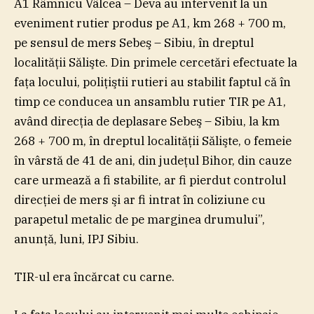
A1 Râmnicu Vâlcea – Deva au intervenit la un
eveniment rutier produs pe A1, km 268 + 700 m,
pe sensul de mers Sebeş – Sibiu, în dreptul
localităţii Sălişte. Din primele cercetări efectuate la
faţa locului, poliţiştii rutieri au stabilit faptul că în
timp ce conducea un ansamblu rutier TIR pe A1,
având direcţia de deplasare Sebeş – Sibiu, la km
268 + 700 m, în dreptul localităţii Sălişte, o femeie
în vârstă de 41 de ani, din judeţul Bihor, din cauze
care urmează a fi stabilite, ar fi pierdut controlul
direcţiei de mers şi ar fi intrat în coliziune cu
parapetul metalic de pe marginea drumului”,
anunţă, luni, IPJ Sibiu.
TIR-ul era încărcat cu carne.