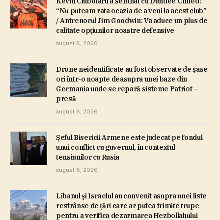
Kevin Ciubotaru a semnat cu Dundee United:
“Nu puteam rata ocazia de a veni la acest club”
/ Antrenorul Jim Goodwin: Va aduce un plus de
calitate opţiunilor noastre defensive
august 8, 2026
Drone neidentificate au fost observate de şase
ori într-o noapte deasupra unei baze din
Germania unde se repară sisteme Patriot –
presă
august 8, 2026
Şeful Bisericii Armene este judecat pe fondul
unui conflict cu guvernul, în contextul
tensiunilor cu Rusia
august 8, 2026
Libanul şi Israelul au convenit asupra unei liste
restrânse de ţări care ar putea trimite trupe
pentru a verifica dezarmarea Hezbollahului