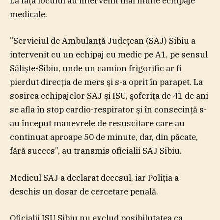
La faţa locului au intervenit mai multe echipaje
medicale.
”Serviciul de Ambulanţă Judeţean (SAJ) Sibiu a
intervenit cu un echipaj cu medic pe A1, pe sensul
Sălişte-Sibiu, unde un camion frigorific ar fi
pierdut direcţia de mers şi s-a oprit în parapet. La
sosirea echipajelor SAJ şi ISU, şoferiţa de 41 de ani
se afla în stop cardio-respirator şi în consecinţă s-
au început manevrele de resuscitare care au
continuat aproape 50 de minute, dar, din păcate,
fără succes”, au transmis oficialii SAJ Sibiu.
Medicul SAJ a declarat decesul, iar Poliţia a
deschis un dosar de cercetare penală.
Oficialii ISU Sibiu nu exclud posibilutatea ca